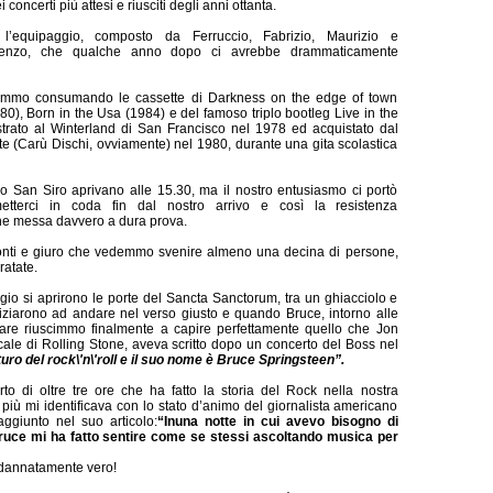
concerti più attesi e riusciti degli anni ottanta.
l’equipaggio, composto da Ferruccio, Fabrizio, Maurizio e
incenzo, che qualche anno dopo ci avrebbe drammaticamente
ammo consumando le cassette di Darkness on the edge of town
80), Born in the Usa (1984) e del famoso triplo bootleg Live in the
strato al Winterland di San Francisco nel 1978 ed acquistato dal
ate (Carù Dischi, ovviamente) nel 1980, durante una gita scolastica
dio San Siro aprivano alle 15.30, ma il nostro entusiasmo ci portò
tterci in coda fin dal nostro arrivo e così la resistenza
ne messa davvero a dura prova.
conti e giuro che vedemmo svenire almeno una decina di persone,
atate.
o si aprirono le porte del Sancta Sanctorum, tra un ghiacciolo e
niziarono ad andare nel verso giusto e quando Bruce, intorno alle
nare riuscimmo finalmente a capire perfettamente quello che Jon
cale di Rolling Stone, aveva scritto dopo un concerto del Boss nel
uturo del rock\'n\'roll e il suo nome è Bruce Springsteen”.
o di oltre tre ore che ha fatto la storia del Rock nella nostra
 più mi identificava con lo stato d’animo del giornalista americano
ggiunto nel suo articolo:
“In
una notte
in cui avevo bisogno di
ruce mi ha fatto sentire come se stessi ascoltando musica per
 dannatamente vero!