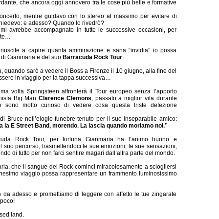
ante, che ancora oggi annovero tra le cose più belle e formative
concerto, mentre guidavo con lo stereo al massimo per evitare di
hiedevo: e adesso? Quando lo rivedrò?
i avrebbe accompagnato in tutte le successive occasioni, per
olte…
riuscite a capire quanta ammirazione e sana “invidia” io possa
i di Gianmaria e del suo
Barracuda Rock Tour
…
ta, quando sarò a vedere il Boss a Firenze il 10 giugno, alla fine del
essere in viaggio per la tappa successiva…
prima volta Springsteen affronterà il Tour europeo senza l’apporto
onista Big Man
Clarence Clemons
, passato a miglior vita durante
 e sono molto curioso di vedere cosa questa triste defezione
 di Bruce nell’elogio funebre tenuto per il suo inseparabile amico:
a la E Street Band, morendo. La lascia quando moriamo noi.”
cuda Rock Tour, per fortuna Gianmaria ha l’animo buono e
il suo percorso, trasmettendoci le sue emozioni, le sue sensazioni,
ndo di tutto per non farci sentire magari dall’altra parte del mondo.
ria, che il sangue del Rock cominci miracolosamente a sciogliersi
nesimo viaggio possa rappresentare un frammento luminosissimo
in da adesso e promettiamo di leggere con affetto le tue zingarate
 poco!
sed land.