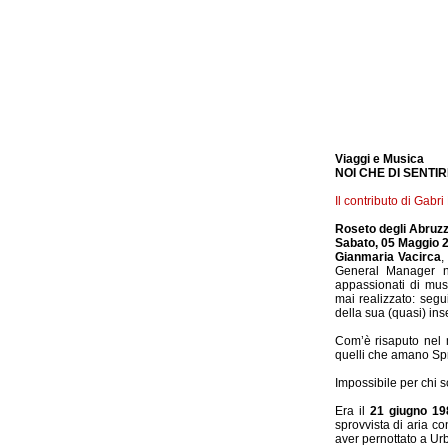
Viaggi e Musica
NOI CHE DI SENTI
Il contributo di Gab
Roseto degli Abruzz
Sabato, 05 Maggio 2
Gianmaria Vacirca
,
General Manager n
appassionati di mus
mai realizzato: segu
della sua (quasi) in
Com’è risaputo nel 
quelli che amano Spr
Impossibile per chi s
Era il
21 giugno 19
sprovvista di aria c
aver pernottato a Ur