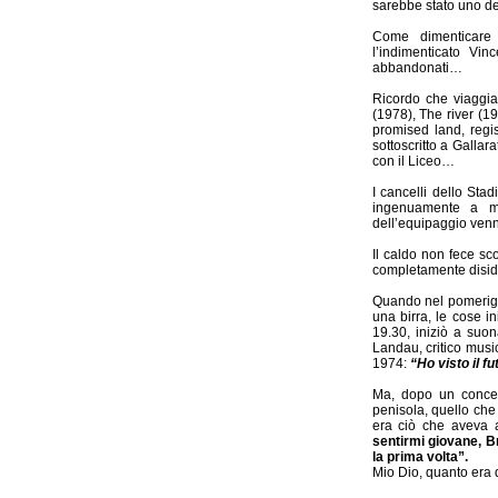
sarebbe stato uno dei 
Come dimenticare 
l’indimenticato V
abbandonati…
Ricordo che viaggi
(1978), The river (19
promised land, regi
sottoscritto a Gallar
con il Liceo…
I cancelli dello Sta
ingenuamente a me
dell’equipaggio ven
Il caldo non fece s
completamente disidr
Quando nel pomeriggi
una birra, le cose i
19.30, iniziò a suo
Landau, critico musi
1974:
“Ho visto il f
Ma, dopo un concert
penisola, quello che
era ciò che aveva a
sentirmi giovane, B
la prima volta”.
Mio Dio, quanto era