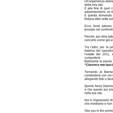
Un’esperienza debord
della mia vita.
E alla fine di quel 
addormentarmi, mi c
E questa domanda m
fortuna altre sette v
Ecco, forse adesso 
provare nei confront
Perché, per dirla tut
concerto vorrei già 
Tra l’altro, per la 
fraterno del sassof
l’estate del 2011,
comporterà.
Bellissime le parole
“
Clarence non lasci
Tornando al Barra
condividerà con noi 
allegando foto e face
Quindi, forza Gianma
e che questo tuo en
nella tua vita.
Noi ti ringraziamo f
che invidiamo e non
See you in the promi