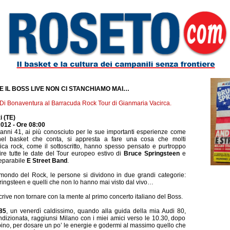
RE IL BOSS LIVE NON CI STANCHIAMO MAI…
ri Di Bonaventura al Barracuda Rock Tour di Gianmaria Vacirca.
i (TE)
012 - Ore 08:00
 anni 41, ai più conosciuto per le sue importanti esperienze come
el basket che conta, si appresta a fare una cosa che molti
ica rock, come il sottoscritto, hanno spesso pensato e purtroppo
ire tutte le date del Tour europeo estivo di
Bruce Springsteen
e
separabile
E Street Band
.
mondo del Rock, le persone si dividono in due grandi categorie:
ingsteen e quelli che non lo hanno mai visto dal vivo…
crive non tornare con la mente al primo concerto italiano del Boss.
85
, un venerdì caldissimo, quando alla guida della mia Audi 80,
ondizionata, raggiunsi Milano con i miei amici verso le 10.30, dopo
bino, per dosare un po’ le energie e godermi al massimo quello che