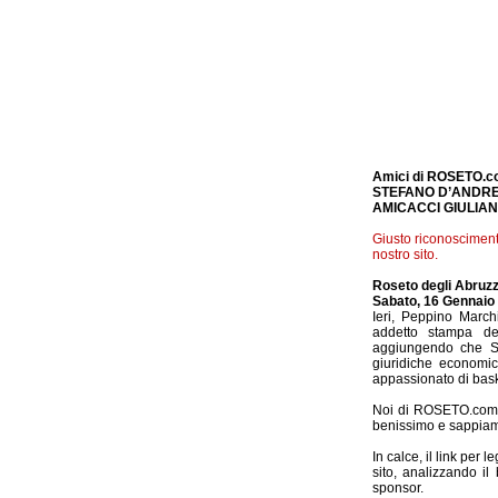
Amici di ROSETO.
STEFANO D’ANDRE
AMICACCI GIULIA
Giusto riconosciment
nostro sito.
Roseto degli Abruzz
Sabato, 16 Gennaio 
Ieri, Peppino March
addetto stampa de
aggiungendo che Ste
giuridiche economic
appassionato di bask
Noi di ROSETO.com s
benissimo e sappiamo
In calce, il link per l
sito, analizzando il
sponsor.