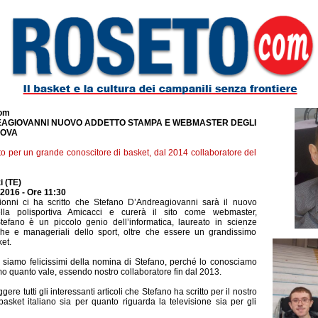
com
AGIOVANNI NUOVO ADDETTO STAMPA E WEBMASTER DEGLI
NOVA
o per un grande conoscitore di basket, dal 2014 collaboratore del
i (TE)
2016 - Ore 11:30
ionni ci ha scritto che Stefano D’Andreagiovanni sarà il nuovo
lla polisportiva Amicacci e curerà il sito come webmaster,
fano è un piccolo genio dell’informatica, laureato in scienze
he e manageriali dello sport, oltre che essere un grandissimo
et.
iamo felicissimi della nomina di Stefano, perché lo conosciamo
 quanto vale, essendo nostro collaboratore fin dal 2013.
eggere tutti gli interessanti articoli che Stefano ha scritto per il nostro
 basket italiano sia per quanto riguarda la televisione sia per gli