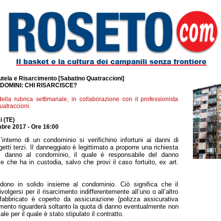
utela e Risarcimento [Sabatino Quatraccioni]
NDOMINI: CHI RISARCISCE?
lla rubrica settimanale, in collaborazione con il professionista
atraccioni.
i (TE)
bre 2017 - Ore 16:00
interno di un condominio si verifichino infortuni ai danni di
tti terzi. Il danneggiato è legittimato a proporre una richiesta
el danno al condominio, il quale è responsabile del danno
e che ha in custodia, salvo che provi il caso fortuito, ex art.
dono in solido insieme al condominio. Ciò significa che il
volgersi per il risarcimento indifferentemente all’uno o all’altro
abbricato è coperto da assicurazione (polizza assicurativa
rcimento riguarderà soltanto la quota di danno eventualmente non
e per il quale è stato stipulato il contratto.