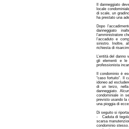
Il danneggiato deve
locale condominial
di scale, un gradin
ha prestato una ade
Dopo l’accadiment
danneggiato inal
l’amministratore ch
l’accaduto e comp
sinistro. Inoltre,
richiesta di risarci
L’entità del danno 
gli elementi e le
professionista incar
Il condominio è eso
“caso fortuito”. Il 
idoneo ad escludere
di un terzo, nell
danneggiato. Alcun
condominiale in s
previsto usando la 
una pioggia di ecce
Di seguito si ripor
- Caduta di tegola 
scarsa manutenzione
condominio stesso. C