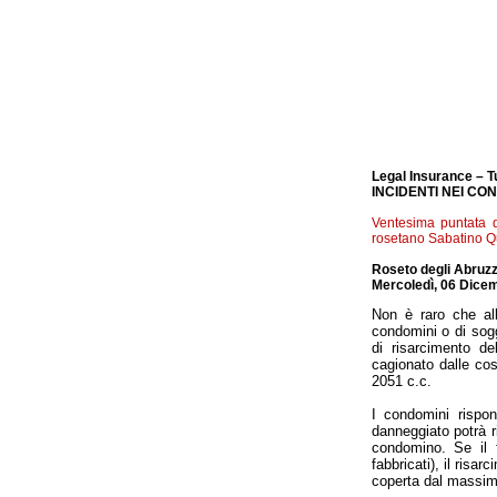
Legal Insurance – T
INCIDENTI NEI CO
Ventesima puntata de
rosetano Sabatino Qu
Roseto degli Abruzz
Mercoledì, 06 Dicem
Non è raro che all’
condomini o di sogge
di risarcimento d
cagionato dalle cos
2051 c.c.
I condomini rispon
danneggiato potrà ri
condomino. Se il f
fabbricati), il risa
coperta dal massimal