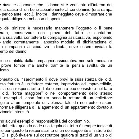
 riuscire a provare che il danno si è verificato all’interno del
e, a causa di un bene appartenente al condominio (una rampa
o pericolante, ecc.). Inoltre il danneggiato deve dimostrare che
guata diligenza nel caso di specie.
o del sinistro è necessario mantenere l’oggetto o il bene
terato, conservare ogni prova del fatto e contattare
e a sua volta contatterà la compagnia assicurativa, esponendo
ilando correttamente l’apposito modulo di dichiarazione di
 alla compagnia assicurativa indicata, deve essere inviata la
mento del danno.
viene stabilita dalla compagnia assicurativa non solo mediante
 prove fornite ma anche tramite la perizia svolta da un
icato.
nerato dal risarcimento lì dove provi la sussistenza del c.d.
caso fortuito è un fattore esterno, imprevisto ed imprevedibile,
 la sua responsabilità. Tale elemento può consistere nel fatto
a c.d. “forza maggiore” o nel comportamento dello stesso
i esempi di caso fortuito sono la rottura di un collettore
eguito a un temporale di violenza tale da non poter essere
normale diligenza o l’allagamento di un appartamento dovuto a
zionale intensità.
tano alcuni esempi di responsabilità del condominio.
dal tetto: quando cade una tegola dal tetto è sempre indice di
 per questo la responsabilità di un conseguente sinistro è del
i si può rivalere sul costruttore qualora si tratti di un vizio di