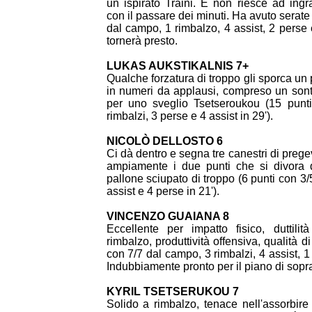
un ispirato Traini. E non riesce ad i
con il passare dei minuti. Ha avuto serate
dal campo, 1 rimbalzo, 4 assist, 2 perse 
tornerà presto.
LUKAS AUKSTIKALNIS 7+
Qualche forzatura di troppo gli sporca un p
in numeri da applausi, compreso un sont
per uno sveglio Tsetseroukou (15 punt
rimbalzi, 3 perse e 4 assist in 29').
NICOLÒ DELLOSTO 6
Ci dà dentro e segna tre canestri di prege
ampiamente i due punti che si divora 
pallone sciupato di troppo (6 punti con 3/
assist e 4 perse in 21').
VINCENZO GUAIANA 8
Eccellente per impatto fisico, duttilit
rimbalzo, produttività offensiva, qualità di
con 7/7 dal campo, 3 rimbalzi, 4 assist, 1
Indubbiamente pronto per il piano di sopr
KYRIL TSETSERUKOU 7
Solido a rimbalzo, tenace nell'assorbire 