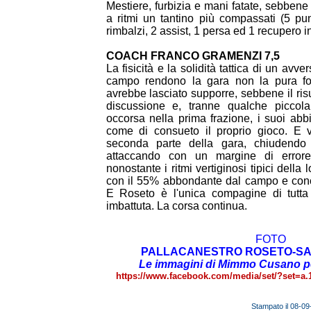
Mestiere, furbizia e mani fatate, sebbene 
a ritmi un tantino più compassati (5 pu
rimbalzi, 2 assist, 1 persa ed 1 recupero i
COACH FRANCO GRAMENZI 7,5
La fisicità e la solidità tattica di un av
campo rendono la gara non la pura for
avrebbe lasciato supporre, sebbene il risu
discussione e, tranne qualche piccola
occorsa nella prima frazione, i suoi ab
come di consueto il proprio gioco. E v
seconda parte della gara, chiudendo 
attaccando con un margine di errore 
nonostante i ritmi vertiginosi tipici della 
con il 55% abbondante dal campo e con
E Roseto è l'unica compagine di tutt
imbattuta. La corsa continua.
FOTO
PALLACANESTRO ROSETO-SAN
Le immagini di Mimmo Cusano p
https://www.facebook.com/media/set/?set=a
Stampato il 08-0