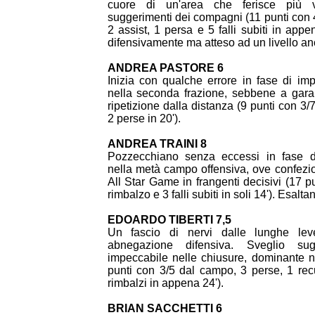
cuore di un'area che ferisce più vo
suggerimenti dei compagni (11 punti con 4
2 assist, 1 persa e 5 falli subiti in appe
difensivamente ma atteso ad un livello an
ANDREA PASTORE 6
Inizia con qualche errore in fase di impo
nella seconda frazione, sebbene a gar
ripetizione dalla distanza (9 punti con 3
2 perse in 20').
ANDREA TRAINI 8
Pozzecchiano senza eccessi in fase di
nella metà campo offensiva, ove confezi
All Star Game in frangenti decisivi (17 p
rimbalzo e 3 falli subiti in soli 14'). Esaltan
EDOARDO TIBERTI 7,5
Un fascio di nervi dalle lunghe le
abnegazione difensiva. Sveglio sug
impeccabile nelle chiusure, dominante ne
punti con 3/5 dal campo, 3 perse, 1 rec
rimbalzi in appena 24').
BRIAN SACCHETTI 6