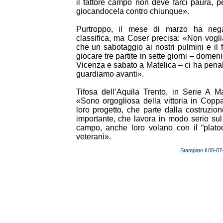
il fattore campo non deve farci paura, p
giocandocela contro chiunque».
Purtroppo, il mese di marzo ha negat
classifica, ma Coser precisa: «Non vogl
che un sabotaggio ai nostri pulmini e il
giocare tre partite in sette giorni – domen
Vicenza e sabato a Matelica – ci ha pena
guardiamo avanti».
Tifosa dell’Aquila Trento, in Serie A M
«Sono orgogliosa della vittoria in Coppa
loro progetto, che parte dalla costruzi
importante, che lavora in modo serio sul 
campo, anche loro volano con il “plat
veterani».
Stampato il 08-0