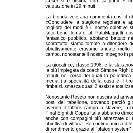
Coser si è distinta con 14 punti, 5 ri
valutazione in 29 minuti.
La bionda veterana commenta così il rit
«Concludere la stagione regolare e app
migliore dei modi è il nostro obiettivo s
fatto bene tornare al PalaMaggetti dov
fantastico pubblico, abbiamo battuto 
soprattutto, siamo tornate a difendere d
obiettivamente eravamo andate molto 
campo, nonostante il nostro impegno in pa
La giocatrice, classe 1998, è la stakano
la più impiegata da coach Simone Righi c
minuti, nel corso dei quali la poliedrica
media (la specialità della casa è il tiro
rimbalzi, smazza quasi 2 assist e totalizza
Nonostante Roseto non riuscirà ad arrivar
posti del tabellone, dovendo perciò gio
avendo il fattore campo a sfavore, Lucr
Final Eight di Coppa Italia abbiamo dimos
anche con compagini più attrezzate di no
obiettivi di vittoria. Se continuiamo a di
di rendimento grazie al “platoon system” 