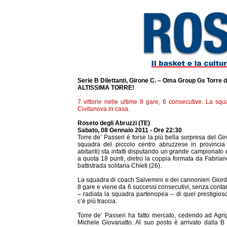
Serie B Dilettanti, Girone C. – Oma Group Gs Torre d
ALTISSIMA TORRE!
7 vittorie nelle ultime 8 gare, 6 consecutive. La sq
Civitanova in casa.
Roseto degli Abruzzi (TE)
Sabato, 08 Gennaio 2011 - Ore 22:30
Torre de’ Passeri è forse la più bella sorpresa del Gir
squadra del piccolo centro abruzzese in provincia
abitanti) sta infatti disputando un grande campionato e 
a quota 18 punti, dietro la coppia formata da Fabria
battistrada solitaria Chieti (26).
La squadra di coach Salvemini e dei cannonieri Giorda
8 gare e viene da 6 successi consecutivi, senza contare
– radiata la squadra partenopea – di quel prestigio
c’è più traccia.
Torre de’ Passeri ha fatto mercato, cedendo ad Agrige
Michele Giovanatto. Al suo posto è arrivato dalla B 