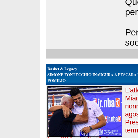
Que
per
Per
soc
Basket & Legacy
SIMONE FONTECCHIO INAUGURA A PESCARA 
POMILIO
L’at
Miam
nonn
ago
Pres
term