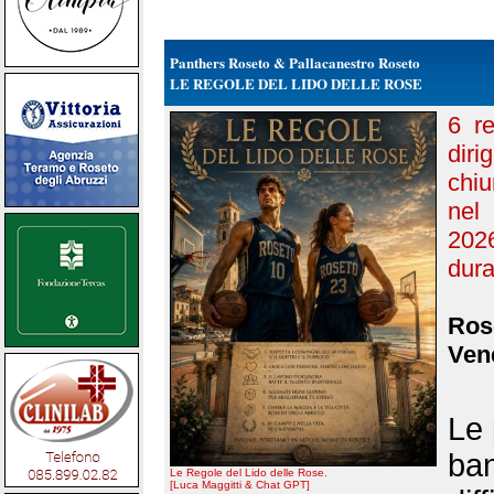
Panthers Roseto & Pallacanestro Roseto
LE REGOLE DEL LIDO DELLE ROSE
6 re
diri
chiu
nel
202
dura
Rose
Vene
Le 
ban
Le Regole del Lido delle Rose.
[Luca Maggitti & Chat GPT]