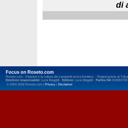
di 
Focus on Roseto.com
Roseto.com - Il basket e la cultura dei campanili senza frontiere. - Registrazione al Tr
Direttore responsabile:
Luca Maggitti
Editore:
Luca Maggitti
Partita IVA
010063706
© 2004-2026 Roseto.com |
Privacy
|
Disclaimer