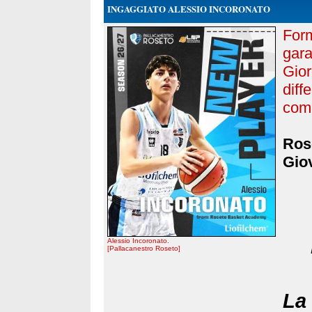
INGAGGIATO ALESSIO INCORONATO
Form
gara
Gio
diff
com
Rose
Giov
Alessio Incoronato.
[Pallacanestro Roseto]
La 