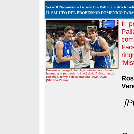
Serie B Nazionale – Girone B – Pallacanestro Roset
IL SALUTO DEL PROFESSOR DOMENICO FARA
Il p
Pal
com
Fac
rin
‘Mis
Domenico Faragalli, fra i figli Francesco e Cristiano,
festeggia la promozione in A2 della Pallacanestro
Rose
Roseto al termine della stagione 2024/2025.
[Stefano Varani]
Vene
[P