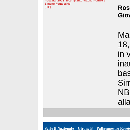
Pescara, 2023. Il compianto Vittorio Pomilio e
Simone Fontecchio.
Rose
[FIP]
Giov
Mar
18,
in 
ina
bas
Sim
NBA
alla
Serie B Nazionale – Girone B – Pallacanestro Roset