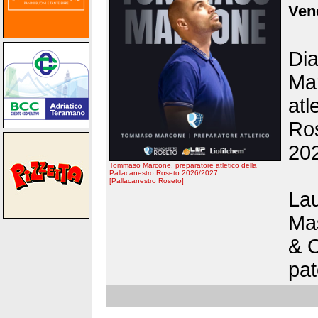
Vene
Di
Mar
atl
Ros
20
Tommaso Marcone, preparatore atletico della
Pallacanestro Roseto 2026/2027.
[Pallacanestro Roseto]
Lau
Mas
& C
pat