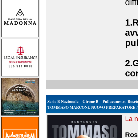
dif
1.R
avv
pu
2.
con
Serie B Nazionale – Girone B – Pallacanestro Roset
TOMMASO MARCONE NUOVO PREPARATORE 
La n
Rose