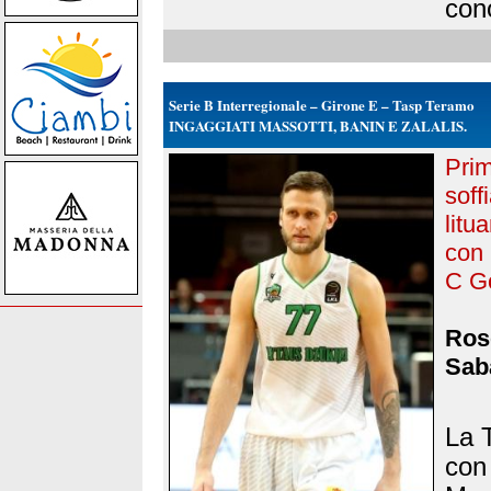
cono
Serie B Interregionale – Girone E – Tasp Teramo
INGAGGIATI MASSOTTI, BANIN E ZALALIS.
Prim
soff
litu
con 
C Go
Rose
Saba
La 
con 