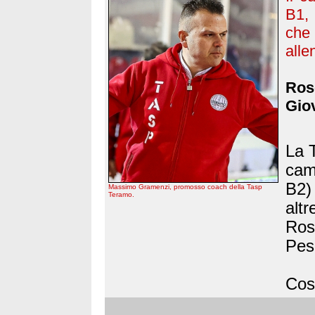
B1, 
che 
alle
Rose
Giov
La 
camp
B2)
Massimo Gramenzi, promosso coach della Tasp
Teramo.
altr
Ros
Pes
Così