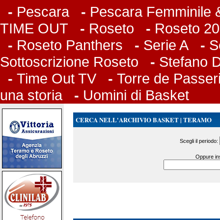
-
Pescara
-
Pescara Femminile &
TIME OUT
-
Roseto
-
Roseto 20
-
Roseto Panthers
-
Serie A
-
S
Sottoscrizione Roseto
-
Stefano 
-
Time Out TV
-
Torre de Passer
una storia
-
Uomini di Basket
CERCA NELL'ARCHIVIO BASKET | TERAMO
Scegli il periodo:
Oppure ins