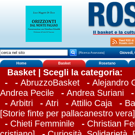
Giovedì,
[Ricerca Avanzata]
Home
Basket
Rosetano
Basket | Scegli la categoria:
-
-
AbruzzoBasket
-
Alejandro
Andrea Pecile
-
Andrea Suriani
-
Arbitri
-
Atri
-
Attilio Caja
-
Ba
[Storie finte per pallacanestro vera]
-
Chieti Femminile
-
Christian Fer
cristiano]
-
Curiosità, Solidarietà,