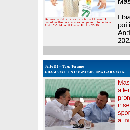
Mas
I bi
Gediminas Zalalis, nuovo centro del Teramo. Il
giocatore lituano lo scorso campionato ha vinto la
poi 
Serie C Gold con il Roseto Basket 20.20.
And
202
Serie B2 – Tasp Teramo
GRAMENZI: UN COGNOME, UNA GARANZIA.
Mas
all
pro
inse
spor
al n