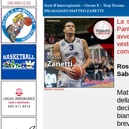
Serie B Interregionale – Girone E – Tasp Teramo
INGAGGIATO MATTEO ZANETTI
La s
Pan
avve
ves
comu
Rose
Saba
Matteo Zanetti.
Mat
del
dec
bian
bre