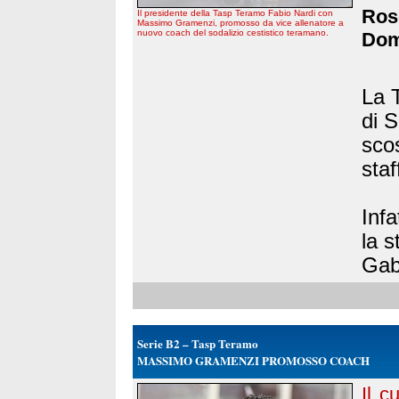
Rose
Il presidente della Tasp Teramo Fabio Nardi con
Massimo Gramenzi, promosso da vice allenatore a
nuovo coach del sodalizio cestistico teramano.
Dome
La 
di S
sco
staf
Infa
la 
Gabr
Serie B2 – Tasp Teramo
MASSIMO GRAMENZI PROMOSSO COACH
Il c