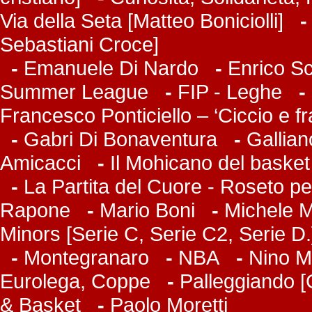
Via della Seta [Matteo Boniciolli]
Sebastiani Croce]
-
Emanuele Di Nardo
-
Enrico Sc
Summer League
-
FIP - Leghe
-
Francesco Ponticiello – ‘Ciccio e f
-
Gabri Di Bonaventura
-
Gallian
Amicacci
-
Il Mohicano del basket
-
La Partita del Cuore - Roseto pe
Rapone
-
Mario Boni
-
Michele Ma
Minors [Serie C, Serie C2, Serie D.
-
Montegranaro
-
NBA
-
Nino M
Eurolega, Coppe
-
Palleggiando [
& Basket
-
Paolo Moretti