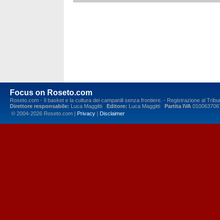
Focus on Roseto.com
Roseto.com - Il basket e la cultura dei campanili senza frontiere. - Registrazione al Tr
Direttore responsabile:
Luca Maggitti
Editore:
Luca Maggitti
Partita IVA
010063706
© 2004-2026 Roseto.com |
Privacy
|
Disclaimer