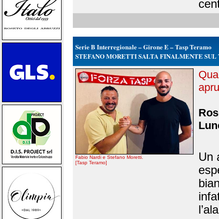
cent
Serie B Interregionale – Girone E – Tasp Teramo
STEFANO MORETTI SALTA FINALMENTE SUL
Quar
apru
Rose
Lune
Un a
Fabio Nardi e Stefano Moretti.
[Tasp Teramo]
espe
bia
infa
l’al