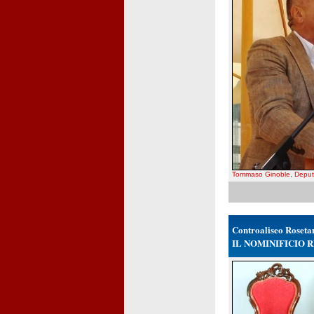
Tommaso Ginoble, Deput
Controaliseo Roseta
IL NOMINIFICIO