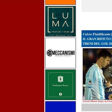
Calcio Fluidificante 
IL GRAN RIFIUTO 
TRENI DEL GOL D
Lionel Messi dopo la Fin