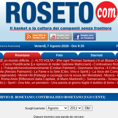
Venerdì, 7 Agosto 2026 - Ore 9:35
F
icerca Avanzata]
Rosetano
Foto
Starnuti
[È un mondo difficile...]
-
ALTO VOLTA – [Per ogni Thomas Sankara c’è un Blaise 
-
Calcio Fluidificante [Le opinioni di mister Gabriele Matricciani]
-
Controaliseo Ros
.]
-
Fotografichevolissimevolmente [Cristian Palmieri]
-
Gianmaria Vacirca
-
Il Crit
to [Alessio Palmarini]
-
La Fame e la Sete [Cibo, Vino e Spiriti.]
-
La Voce del Com
mpaginando]
-
Mondi+Ali [Palleggi e cazzeggi con la scusa del Mondiale]
-
Musica
-
-
Roma Amor [Riflessioni dalla Capitale, di Mario Martorelli.]
-
Samarcanda
-
Sciarp
io.]
-
Sport
-
Una foto, un pensiero
-
Una parola al giorno toglie il dubbio di torno
-
IVIO IL ROSETANO | CONTROALISEO ROSETANO [UGO CENTI]
Scegli il periodo:
Oppure inserisci una parola da cercare: