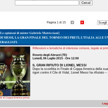
Pagina 1 di 15
[Le opinioni di mister Gabriele Matricciani]
DI MESSI, LA GRAN FINALE DEL TORNEO DEI PRETI, L’ITALIA ALLE UN
ERAGLIATI.
Riflessioni e tematiche di interesse comune, legate al pri
Roseto degli Abruzzi (TE)
Lunedì, 06 Luglio 2015 - Ore 12:00
IL GRAN RIFIUTO DI LIONEL MESSI
Dopo la sconfitta in Finale di Coppa America della sua
rigori contro il Cile di Vidal, Lionel Messi ha rifiutato – 
ale di Coppa America persa.
Legg