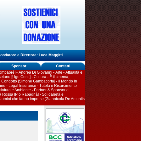
ondatore e Direttore: Luca Maggitti.
Sponsor
Contatti
Compaoré]
-
Andrea Di Giovanni
-
Arte
-
Attualità e
etano [Ugo Centi]
-
Cultura
-
È il cinema,
ico Condotto [Simone Gambacorta]
-
Il Mondo in
une
-
Legal Insurance - Tutela e Risarcimento
Natura e Ambiente
-
Partner & Sponsor di
a Rossa [Pio Rapagnà]
-
Solidarietà e
Uomini che fanno imprese [Giannicola De Antoniis