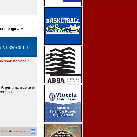
IVERSIADI E I
mo sport nazionale.
 Argentina, subita ai
proprio...
i il testo completo