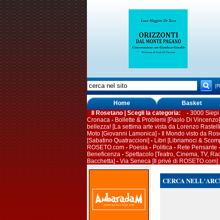
[R
Home
Basket
Il Rosetano | Scegli la categoria: -
3000 Siepi 
Cronaca
-
Bollette & Problemi [Paolo Di Vincenzo]
bellezza! [La settima arte vista da Lorenzo Rastelli
Moto [Giovanni Lamonica]
-
Il Mondo visto da Rose
[Sabatino Quatraccioni]
-
Libri [Libriamoci & Sco
ROSETO.com
-
Poesia
-
Politica
-
Rete Pensante
Beneficenza
-
Spettacolo [Teatro, Cinema, TV, Rad
Bacchetta]
-
Via Seneca [Il privè di ROSETO.com]
CERCA NELL'ARCH