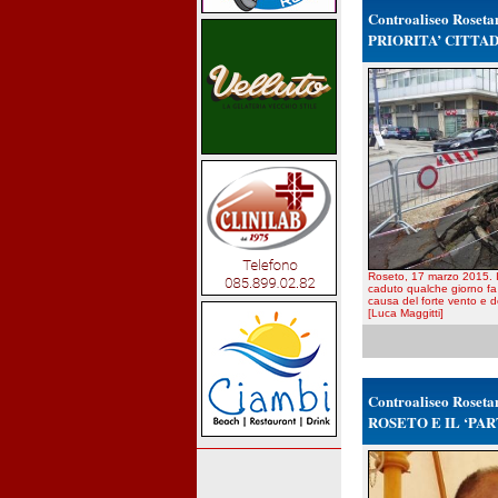
Controaliseo Roseta
PRIORITA’ CITTAD
Roseto, 17 marzo 2015. Il
caduto qualche giorno fa 
causa del forte vento e 
[Luca Maggitti]
Controaliseo Roseta
ROSETO E IL ‘PA