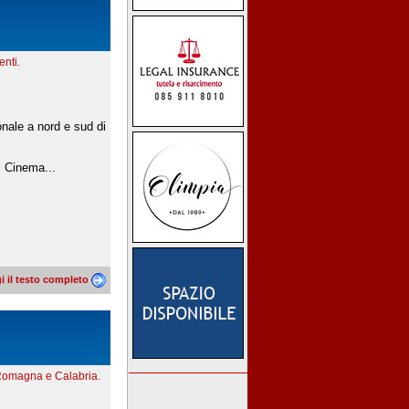
nti.
onale a nord e sud di
l Cinema...
i il testo completo
a-Romagna e Calabria.