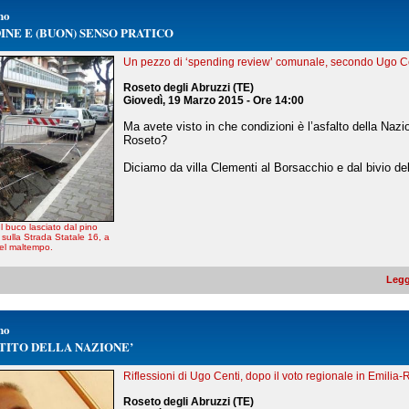
no
INE E (BUON) SENSO PRATICO
Un pezzo di ‘spending review’ comunale, secondo Ugo Ce
Roseto degli Abruzzi (TE)
Giovedì, 19 Marzo 2015 - Ore 14:00
Ma avete visto in che condizioni è l’asfalto della Nazi
Roseto?
Diciamo da villa Clementi al Borsacchio e dal bivio de
 buco lasciato dal pino
sulla Strada Statale 16, a
del maltempo.
Legg
no
RTITO DELLA NAZIONE’
Riflessioni di Ugo Centi, dopo il voto regionale in Emili
Roseto degli Abruzzi (TE)