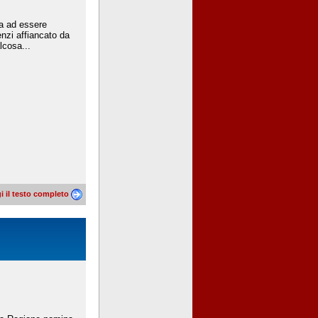
ia ad essere
enzi affiancato da
lcosa...
i il testo completo