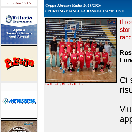
Coppa Abruzzo Endas 2025/2026
SPORTING PIANELLA BASKET CAMPIONE
Il r
stor
racc
Rose
Lune
Ci 
Lo Sporting Pianella Basket.
ris
Vit
app