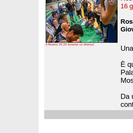
16 g
Rose
Giov
Il Roseto 20.20 durante un timeout.
Una
È qu
Pal
Mos
Da u
cont