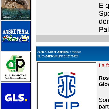
E q
Spo
do
Pal
Serie C Silver Abruzzo e Molise
IL CAMPIONATO 2022/2023
La f
Rose
Giov
Sono
part