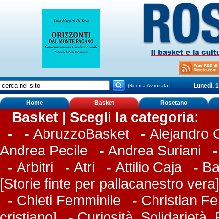
Lunedì, 
[Ricerca Avanzata]
Home
Basket
Rosetano
Basket | Scegli la categoria:
-
-
AbruzzoBasket
-
Alejandro
Andrea Pecile
-
Andrea Suriani
-
Arbitri
-
Atri
-
Attilio Caja
-
Ba
[Storie finte per pallacanestro vera]
-
Chieti Femminile
-
Christian Fer
cristiano]
-
Curiosità, Solidarietà,