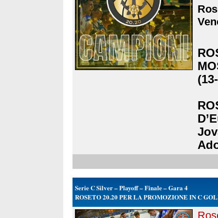
Rose
Vene
ROS
MO
(13
ROS
D’E
Jov
Ado
Serie C Silver – Playoff – Finale – Gara 4
ROSETO 20.20 PER LA PROMOZIONE IN C GOL
Rose