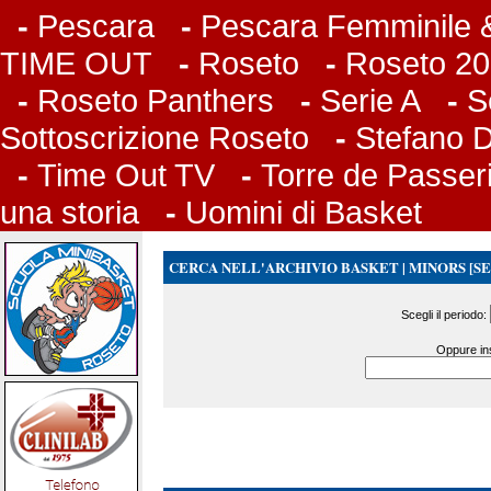
-
Pescara
-
Pescara Femminile &
TIME OUT
-
Roseto
-
Roseto 20
-
Roseto Panthers
-
Serie A
-
S
Sottoscrizione Roseto
-
Stefano 
-
Time Out TV
-
Torre de Passer
una storia
-
Uomini di Basket
CERCA NELL'ARCHIVIO BASKET | MINORS [SERI
Scegli il periodo:
Oppure ins