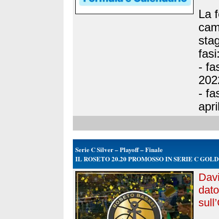
La f
cam
sta
fasi
- fa
2022
- fa
apri
Serie C Silver – Playoff – Finale
IL ROSETO 20.20 PROMOSSO IN SERIE C GOLD
Dav
dat
sull