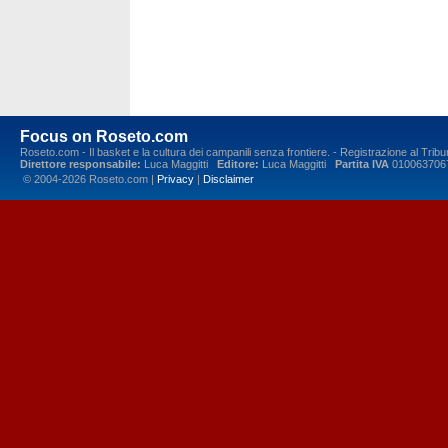
Focus on Roseto.com
Roseto.com - Il basket e la cultura dei campanili senza frontiere. - Registrazione al Tr
Direttore responsabile:
Luca Maggitti
Editore:
Luca Maggitti
Partita IVA
010063706
© 2004-2026 Roseto.com |
Privacy
|
Disclaimer