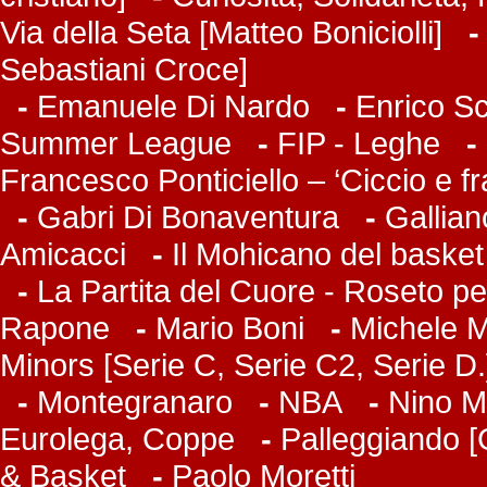
Via della Seta [Matteo Boniciolli]
Sebastiani Croce]
-
Emanuele Di Nardo
-
Enrico Sc
Summer League
-
FIP - Leghe
-
Francesco Ponticiello – ‘Ciccio e f
-
Gabri Di Bonaventura
-
Gallian
Amicacci
-
Il Mohicano del basket
-
La Partita del Cuore - Roseto pe
Rapone
-
Mario Boni
-
Michele Ma
Minors [Serie C, Serie C2, Serie D.
-
Montegranaro
-
NBA
-
Nino M
Eurolega, Coppe
-
Palleggiando [
& Basket
-
Paolo Moretti