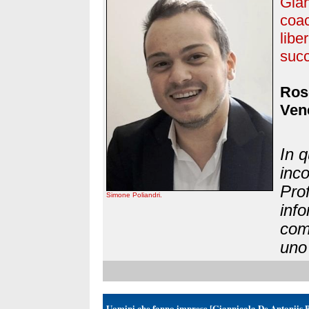
Gian
coac
lib
suc
Rose
Vene
In q
inco
Prof
Simone Poliandri.
info
come
uno 
Uomini che fanno imprese [Giannicola De Antoniis 