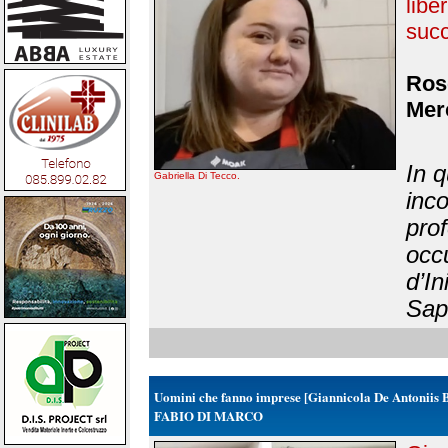
lib
suc
Rose
Merc
In q
Gabriella Di Tecco.
inco
prof
occ
d’In
Sapo
Uomini che fanno imprese [Giannicola De Antoniis 
FABIO DI MARCO