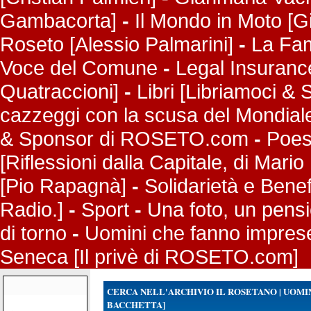
Gambacorta]
-
Il Mondo in Moto [
Roseto [Alessio Palmarini]
-
La Fame
Voce del Comune
-
Legal Insuranc
Quatraccioni]
-
Libri [Libriamoci 
cazzeggi con la scusa del Mondial
& Sponsor di ROSETO.com
-
Poes
[Riflessioni dalla Capitale, di Mario 
[Pio Rapagnà]
-
Solidarietà e Bene
Radio.]
-
Sport
-
Una foto, un pens
di torno
-
Uomini che fanno imprese
Seneca [Il privè di ROSETO.com]
CERCA NELL'ARCHIVIO IL ROSETANO | UOMI
BACCHETTA]