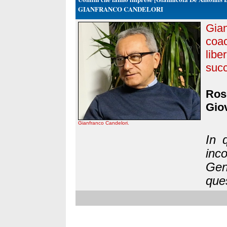
GIANFRANCO CANDELORI
Gian
coac
lib
suc
Rose
Gio
Gianfranco Candelori.
In 
inc
Gen
ques