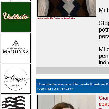
Mi 
Giannicola De Antoniis Bacchetta.
Stop
potr
per
Mi 
pen
indi
Donne che fanno imprese [Giannicola De Antoniis B
GABRIELLA DI TECCO
Gian
coac