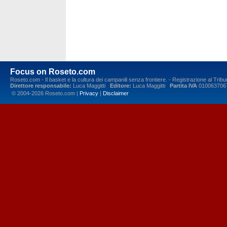
Focus on Roseto.com
Roseto.com - Il basket e la cultura dei campanili senza frontiere. - Registrazione al Tr
Direttore responsabile:
Luca Maggitti
Editore:
Luca Maggitti
Partita IVA
010063706
© 2004-2026 Roseto.com |
Privacy
|
Disclaimer