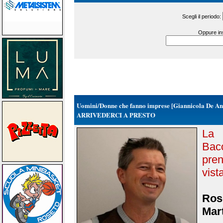
Scegli il periodo:
Oppure ins
Uomini/Donne che fanno imprese [Giannicola De Ant
ARRIVEDERCI A PRESTO
La 
Bac
pre
vista
Rose
Mart