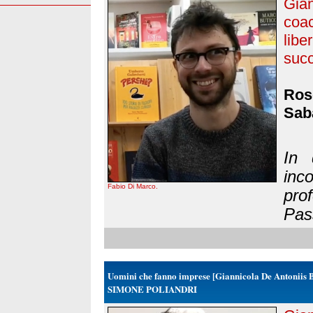
Gian
coac
lib
suc
Rose
Sab
In 
in
Fabio Di Marco.
pro
Pass
Uomini che fanno imprese [Giannicola De Antoniis 
SIMONE POLIANDRI