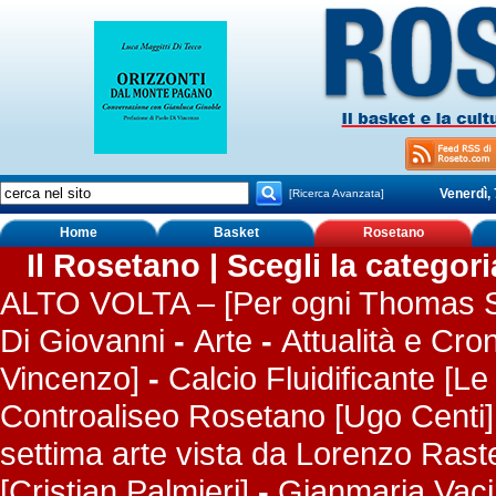
Venerdì,
[Ricerca Avanzata]
Home
Basket
Rosetano
Il Rosetano | Scegli la categor
ALTO VOLTA – [Per ogni Thomas S
Di Giovanni
-
Arte
-
Attualità e Cro
Vincenzo]
-
Calcio Fluidificante [Le
Controaliseo Rosetano [Ugo Centi]
settima arte vista da Lorenzo Rastel
[Cristian Palmieri]
-
Gianmaria Vaci