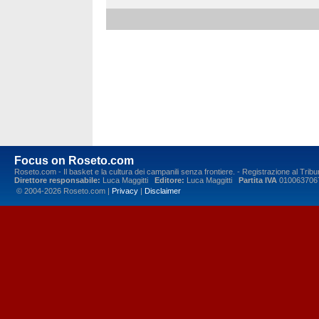
Focus on Roseto.com
Roseto.com - Il basket e la cultura dei campanili senza frontiere. - Registrazione al Tr
Direttore responsabile:
Luca Maggitti
Editore:
Luca Maggitti
Partita IVA
010063706
© 2004-2026 Roseto.com |
Privacy
|
Disclaimer