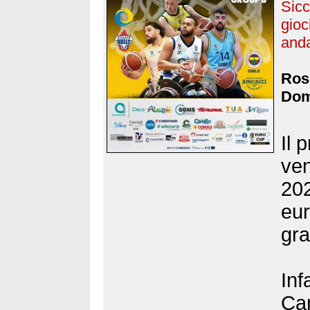
Sicc
gioc
anda
Rose
Dom
Il 
ven
202
eur
gra
Inf
Car