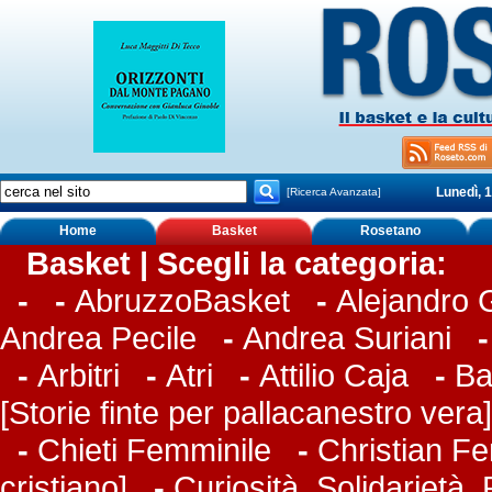
Lunedì, 
[Ricerca Avanzata]
Home
Basket
Rosetano
Basket | Scegli la categoria:
-
-
AbruzzoBasket
-
Alejandro
Andrea Pecile
-
Andrea Suriani
-
Arbitri
-
Atri
-
Attilio Caja
-
Ba
[Storie finte per pallacanestro vera]
-
Chieti Femminile
-
Christian Fer
cristiano]
-
Curiosità, Solidarietà,