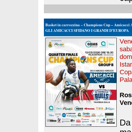
Basket in carrozzina – Champions Cup – Amicacci 
GLI AMICACCI SFIDANO I GRANDI D’EUROPA
Vene
sab
dom
Ista
Cop
Pala
Rose
Vene
Da 