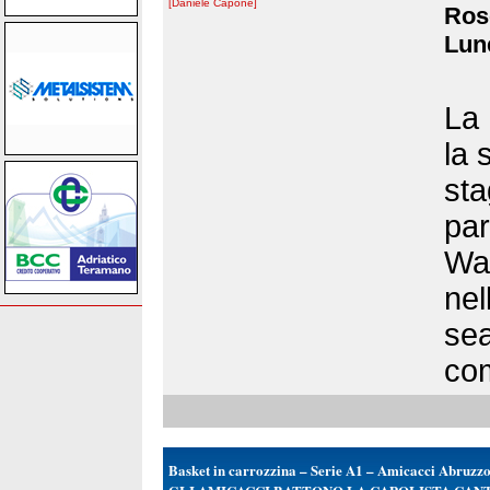
[Daniele Capone]
Rose
Lune
La 
la 
sta
par
Wav
nel
sea
com
Basket in carrozzina – Serie A1 – Amicacci Abruzz