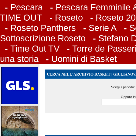
-
Pescara
-
Pescara Femminile &
TIME OUT
-
Roseto
-
Roseto 20
-
Roseto Panthers
-
Serie A
-
S
Sottoscrizione Roseto
-
Stefano 
-
Time Out TV
-
Torre de Passer
una storia
-
Uomini di Basket
CERCA NELL'ARCHIVIO BASKET | GIULIANOV
Scegli il periodo:
Oppure ins