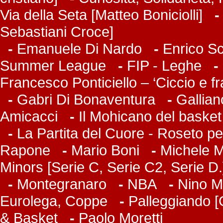
Via della Seta [Matteo Boniciolli]
Sebastiani Croce]
-
Emanuele Di Nardo
-
Enrico Sc
Summer League
-
FIP - Leghe
-
Francesco Ponticiello – ‘Ciccio e f
-
Gabri Di Bonaventura
-
Gallian
Amicacci
-
Il Mohicano del basket
-
La Partita del Cuore - Roseto pe
Rapone
-
Mario Boni
-
Michele Ma
Minors [Serie C, Serie C2, Serie D.
-
Montegranaro
-
NBA
-
Nino M
Eurolega, Coppe
-
Palleggiando [
& Basket
-
Paolo Moretti