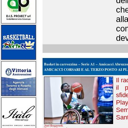
del
che
all
com
dev
Basket in carrozzina – Serie A1 – Amicacci Abruzz
AMICACCI CORSARI E AL TERZO POSTO AI P
Il r
il 
sfi
Play
Sem
Sant
Joel Boganelli.