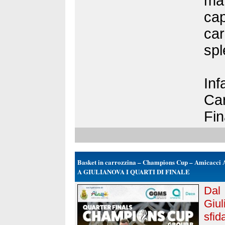
mar
cap
car
spl
Inf
Car
Fin
Basket in carrozzina – Champions Cup – Amicacci 
A GIULIANOVA I QUARTI DI FINALE
Dal
Giul
sfi