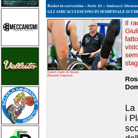
Basket in carrozzina – Serie A1 – Amicacci Abruzz
GLI AMICACCI ESCONO IN SEMIFINALE SCU
Il r
Giul
fatt
vis
sem
stag
Coach Carlo Di Giusto.
[Daniele Capone]
Rose
Dom
La 
i P
sco