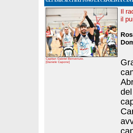
GLI AMICACCI BATTONO LA CAPOLISTA CAN
Il r
il p
Rose
Dom
Capitan Gabriel Benvenuto.
Gra
[Daniele Capone]
cam
Abr
del
cap
Can
avv
cap