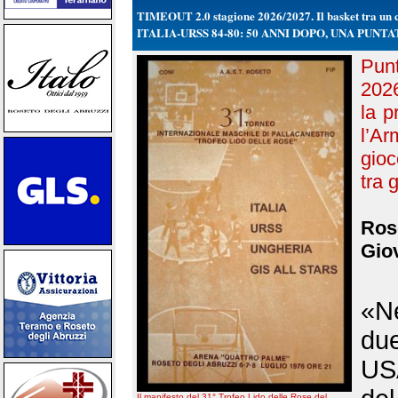
TIMEOUT 2.0 stagione 2026/2027. Il basket tra un ca
ITALIA-URSS 84-80: 50 ANNI DOPO, UNA PUN
Punt
202
la p
l’A
gioc
tra 
Rose
Giov
«Ne
due
USA
Il manifesto del 31° Trofeo Lido delle Rose del