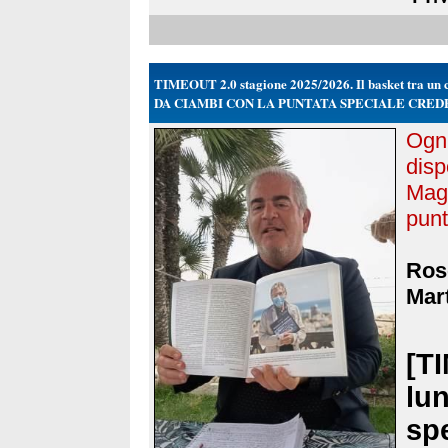
TIMEOUT 2.0 stagione 2025/2026. Il basket tra un ca
DA CIAMBI CON LA PUNTATA SPECIALE CRED
Ogni
disp
Magg
punt
Rose
Mart
[T
lun
sp