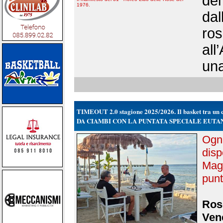
del
1976.
dal
ros
all
una
TIMEOUT 2.0 stagione 2025/2026. Il basket tra un ca
DA CIAMBI CON LA PUNTATA SPECIALE EUTA
Ogni
disp
Magg
punt
Rose
Vene