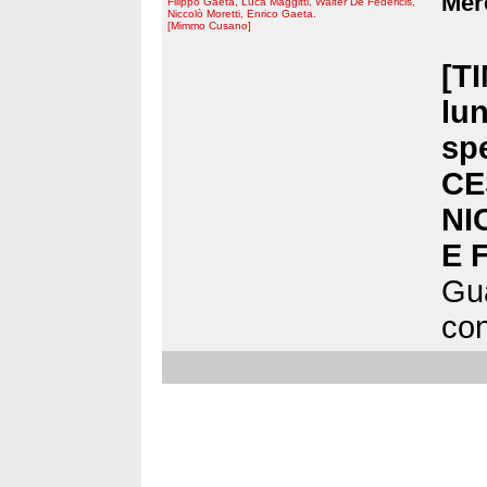
Merc
Filippo Gaeta, Luca Maggitti, Walter De Federicis,
Niccolò Moretti, Enrico Gaeta.
[Mimmo Cusano]
[T
lun
sp
CE
NI
E 
Gua
con