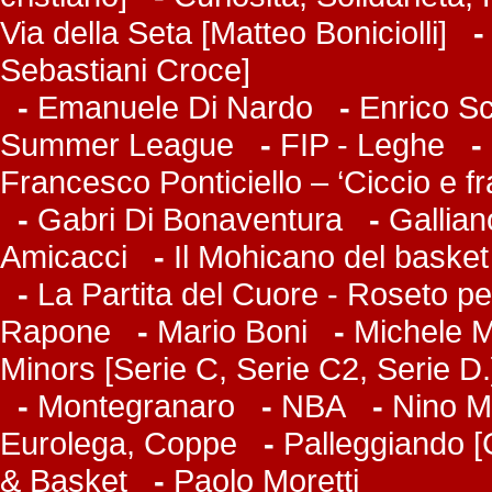
Via della Seta [Matteo Boniciolli]
Sebastiani Croce]
-
Emanuele Di Nardo
-
Enrico Sc
Summer League
-
FIP - Leghe
-
Francesco Ponticiello – ‘Ciccio e f
-
Gabri Di Bonaventura
-
Gallian
Amicacci
-
Il Mohicano del basket
-
La Partita del Cuore - Roseto pe
Rapone
-
Mario Boni
-
Michele Ma
Minors [Serie C, Serie C2, Serie D.
-
Montegranaro
-
NBA
-
Nino M
Eurolega, Coppe
-
Palleggiando [
& Basket
-
Paolo Moretti