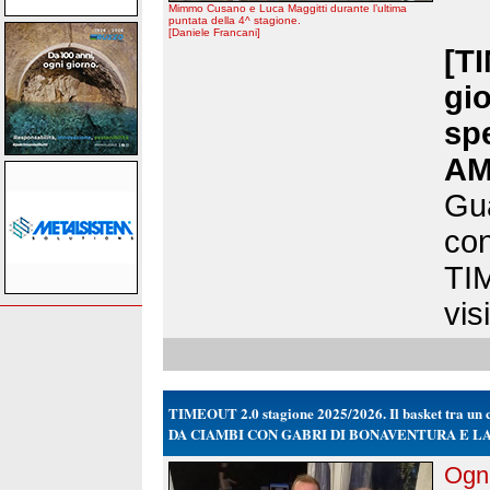
Mimmo Cusano e Luca Maggitti durante l’ultima
puntata della 4^ stagione.
[Daniele Francani]
[T
gio
sp
AM
Gua
con
TIM
vis
TIMEOUT 2.0 stagione 2025/2026. Il basket tra un ca
DA CIAMBI CON GABRI DI BONAVENTURA E L
Ogni