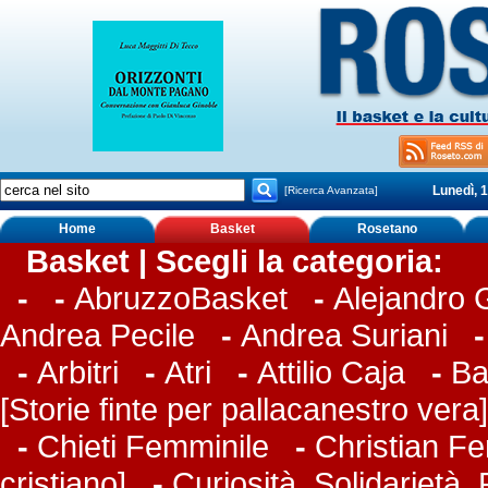
Lunedì, 
[Ricerca Avanzata]
Home
Basket
Rosetano
Basket | Scegli la categoria:
-
-
AbruzzoBasket
-
Alejandro
Andrea Pecile
-
Andrea Suriani
-
Arbitri
-
Atri
-
Attilio Caja
-
Ba
[Storie finte per pallacanestro vera]
-
Chieti Femminile
-
Christian Fer
cristiano]
-
Curiosità, Solidarietà,