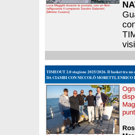
NA
Luca Maggitti durante la puntata, con un libro
raffigurante il compianto Sandro Galantini.
Gua
[Mimmo Cusano]
con
TIM
visi
TIMEOUT 2.0 stagione 2025/2026. Il basket tra un ca
DA CIAMBI CON NICCOLÒ MORETTI, ENRICO 
Ogni
disp
Magg
punt
Rose