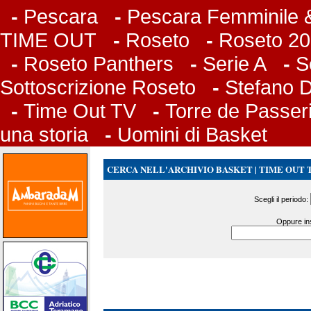
-
Pescara
-
Pescara Femminile &
TIME OUT
-
Roseto
-
Roseto 20
-
Roseto Panthers
-
Serie A
-
S
Sottoscrizione Roseto
-
Stefano 
-
Time Out TV
-
Torre de Passer
una storia
-
Uomini di Basket
CERCA NELL'ARCHIVIO BASKET | TIME OUT 
Scegli il periodo:
Oppure ins