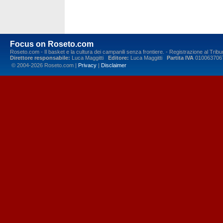
Focus on Roseto.com
Roseto.com - Il basket e la cultura dei campanili senza frontiere. - Registrazione al Tr
Direttore responsabile:
Luca Maggitti
Editore:
Luca Maggitti
Partita IVA
010063706
© 2004-2026 Roseto.com |
Privacy
|
Disclaimer