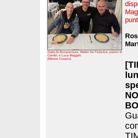
disp
Magg
punt
Rose
Mart
Gabri Di Bonaventura, Walter De Federicis, patron di
Ciambi, e Luca Maggitti.
[Mimmo Cusano]
[T
lun
sp
NO
BO
Gua
con
TIM