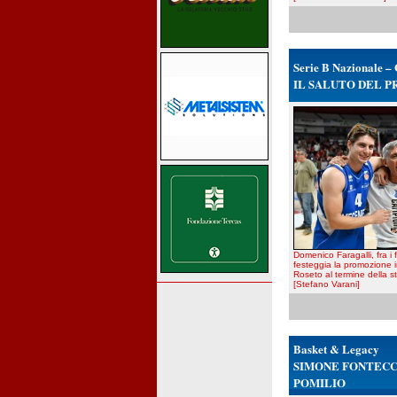
Serie B Nazionale – 
IL SALUTO DEL 
Domenico Faragalli, fra i f
festeggia la promozione i
Roseto al termine della 
[Stefano Varani]
Basket & Legacy
SIMONE FONTECCH
POMILIO