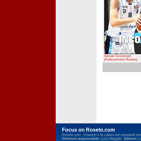
Alessio Incoronato.
[Pallacanestro Roseto]
Focus on Roseto.com
Roseto.com - Il basket e la cultura dei campanili se
Direttore responsabile:
Luca Maggitti
Editore:
Lu