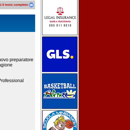
i il testo completo
ovo preparatore
tagione
Professional