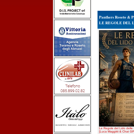
Panthers Roseto & P
LE REGOLE DEL 
Le Regole del Lido delle
[Luca Maggitti & Chat GP