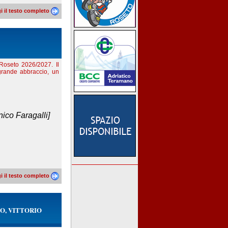
i il testo completo
 Roseto 2026/2027. Il
grande abbraccio, un
ico Faragalli]
i il testo completo
O, VITTORIO