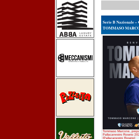
Serie B Nazionale – 
TOMMASO MARCO
Tommaso Marcone, prepara
Pallacanestro Roseto 20
[Pallacanestro Roseto]