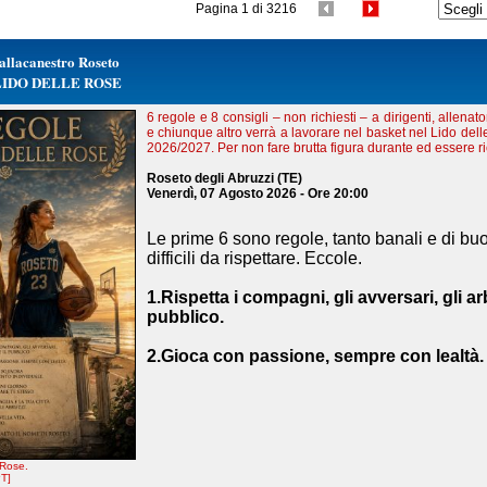
Pagina 1 di 3216
allacanestro Roseto
LIDO DELLE ROSE
6 regole e 8 consigli – non richiesti – a dirigenti, allenator
e chiunque altro verrà a lavorare nel basket nel Lido del
2026/2027. Per non fare brutta figura durante ed essere r
Roseto degli Abruzzi (TE)
Venerdì, 07 Agosto 2026 - Ore 20:00
Le prime 6 sono regole, tanto banali e di b
difficili da rispettare. Eccole.
1.Rispetta i compagni, gli avversari, gli arbi
pubblico.
2.Gioca con passione, sempre con lealtà.
 Rose.
T]