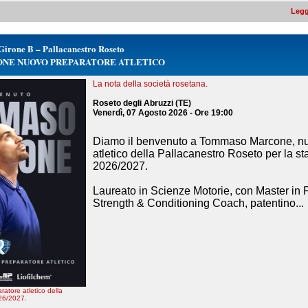
Legg
Girone B – Pallacanestro Roseto
NE NUOVO PREPARATORE ATLETICO
La nota della società rosetana.
Roseto degli Abruzzi (TE)
Venerdì, 07 Agosto 2026 - Ore 19:00
Diamo il benvenuto a Tommaso Marcone, nu
atletico della Pallacanestro Roseto per la s
2026/2027.
Laureato in Scienze Motorie, con Master in 
Strength & Conditioning Coach, patentino...
tore atletico della
26/2027.