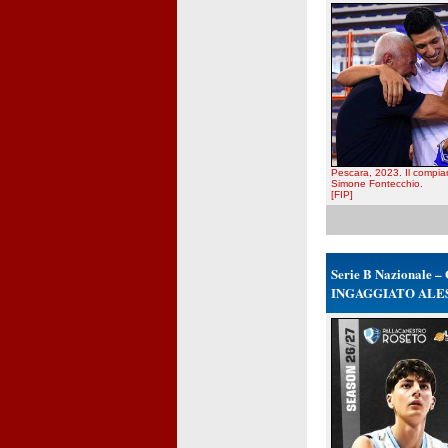
Pescara, 2023. Il compian
Simone Fontecchio.
[FIP]
Serie B Nazionale – 
INGAGGIATO ALE