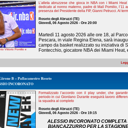
L’atleta abruzzese che gioca in NBA con i Miami Heat
dedicato al nonno materno, padre di Malì Pomilio, l’11 ag
presenza del Presidente della FIP, Gianni Petrucci. Al termi
Roseto degli Abruzzi (TE)
Giovedì, 06 Agosto 2026 - Ore 20:00
Martedì 11 agosto 2026 alle ore 18, al Parco 
Pescara, in viale Regina Elena, sarà inaugur
campo da basket realizzato su iniziativa di
Fontecchio, giocatore NBA dei Miami Heat, e 
to Vittorio Pomilio e
Legg
Girone B – Pallacanestro Roseto
SSIO INCORONATO
Formalizzato l’accordo con il play under, che garantir
periodo in cui Giordano Durante eseguirà lavoro differenz
la squadra al completo
Roseto degli Abruzzi (TE)
Giovedì, 06 Agosto 2026 - Ore 19:15
ALESSIO INCORONATO COMPLETA 
BIANCAZZURRO PER LA STAGIONE 