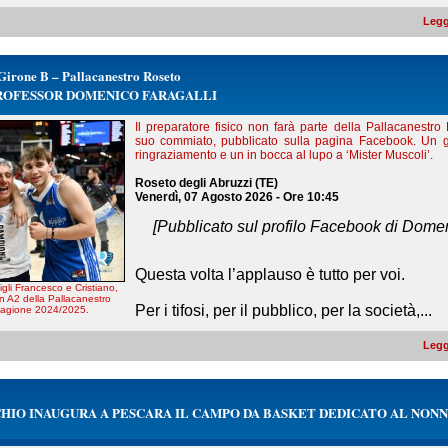
Legg
Girone B – Pallacanestro Roseto
PROFESSOR DOMENICO FARAGALLI
Il preparatore fisico non farà parte della Pallacanestro
suo commiato, pubblicato sulla pagina Facebook. Un 
ringraziamento e un in bocca al lupo a ‘Mister Muscoli’.
Roseto degli Abruzzi (TE)
Venerdì, 07 Agosto 2026 - Ore 10:45
[Pubblicato sul profilo Facebook di Domen
Questa volta l’applauso è tutto per voi.
igli Francesco e Cristiano,
n A2 della Pallacanestro
Per i tifosi, per il pubblico, per la società,...
stagione 2024/2025.
Legg
IO INAUGURA A PESCARA IL CAMPO DA BASKET DEDICATO AL NONN