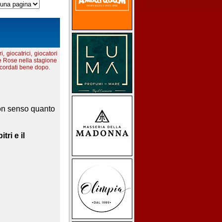
i, giocatrici, giocatori
le Rose nella stagione
icordati bene dopo.
uon senso quanto
tri e il