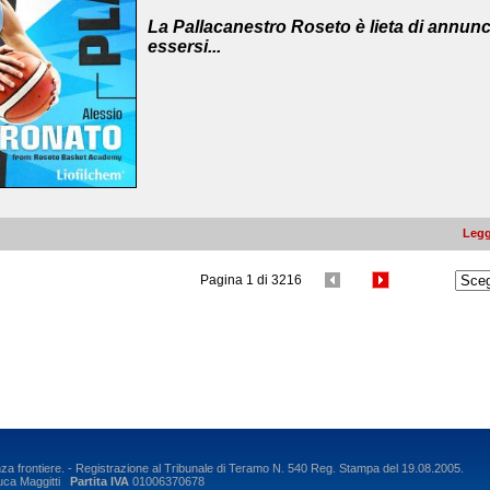
La Pallacanestro Roseto è lieta di annunc
essersi...
Legg
Pagina 1 di 3216
nza frontiere. - Registrazione al Tribunale di Teramo N. 540 Reg. Stampa del 19.08.2005.
ca Maggitti
Partita IVA
01006370678