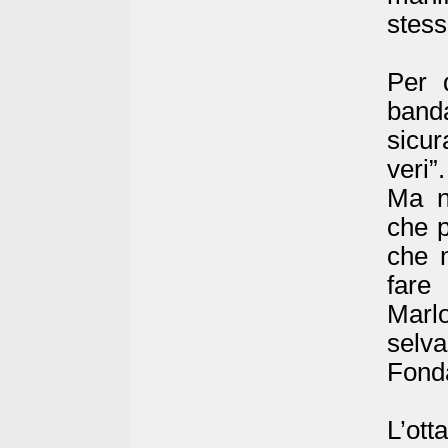
stess
Per q
band
sicu
veri”.
Ma no
che p
che 
fare
Marl
selva
Fonda
L’ot