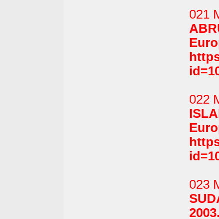
021 M
ABR
Europ
http
id=1
022 
ISL
Europ
http
id=1
023 
SUD
2003