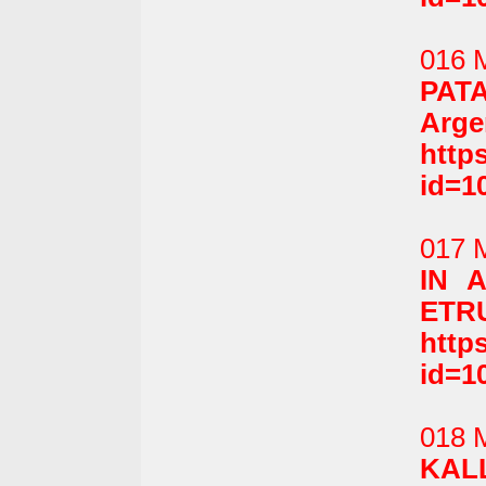
016 
PATA
Arge
http
id=1
017 
IN 
ETRU
http
id=1
018 M
KAL