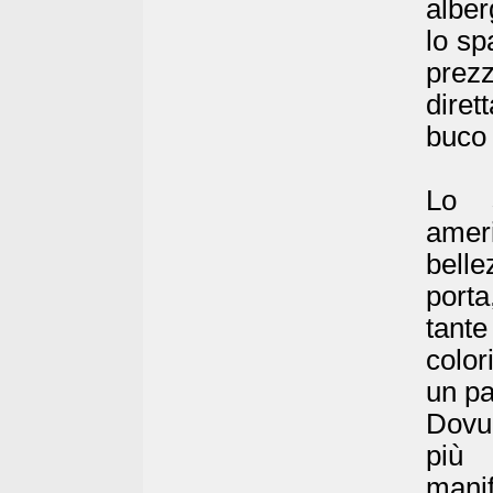
alber
lo sp
prez
diret
buco 
Lo s
amer
belle
porta
tante
color
un pa
Dovun
più 
mani