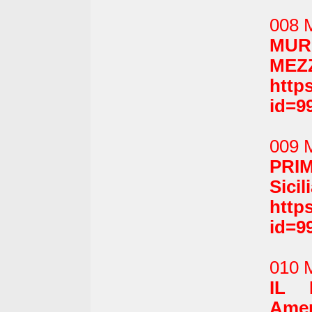
008 
MUR
MEZZ
http
id=9
009 
PRIM
Sicil
http
id=9
010 
IL 
Amer