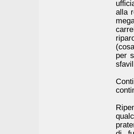
uffic
alla 
mega
carre
ripar
(cosa
per s
sfavi
Conti
conti
Ripen
qualc
prate
di f