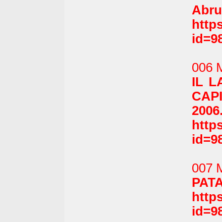
Abru
http
id=9
006 
IL L
CAPI
2006
http
id=9
007 
PATA
http
id=9