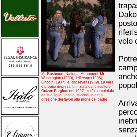
trap
Dakot
post
rifer
volo 
Potre
campi
Mt. Rushmore National Monument: Mr
anche
Washington (1930), Jefferson (1936),
Lincoln (1937), e Roosevelt (1939). La vera
popol
e propria impresa fu iniziata dallo scultore
Gutzon Borglum nel 1927, ma fu completata
da suo figlio Lincoln, succeduto nella
direzione dei lavori alla morte del padre.
Arriv
perc
ineb
senz