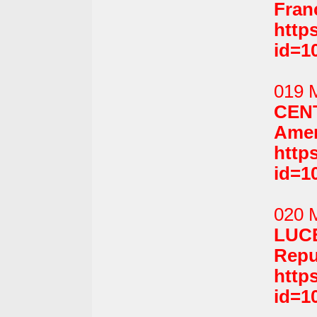
Fran
http
id=1
019 M
CEN
Amer
http
id=1
020 M
LUC
Repu
http
id=1