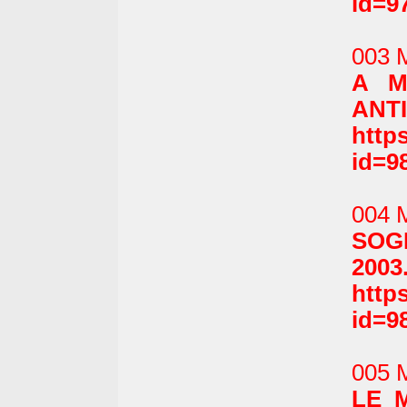
id=9
003 
A M
ANTI
http
id=9
004 
SOGN
2003
http
id=9
005 
LE M