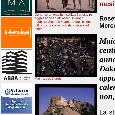
mesi
Qui sinceramente ho rischiato l’arresto per
Roset
aggressione ed atti osceni in luogo
pubblico. Siamo a Sturgis, e queste sono
Merco
tutto ciò che il Play Boy stand riesce ad
offrire.
Mai
cent
ann
Dak
app
Main street, Sturgis.
cale
non,
La st