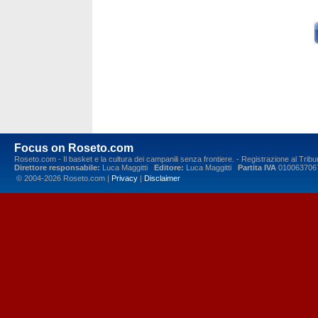
Focus on Roseto.com
Roseto.com - Il basket e la cultura dei campanili senza frontiere. - Registrazione al Tr
Direttore responsabile:
Luca Maggitti
Editore:
Luca Maggitti
Partita IVA
010063706
© 2004-2026 Roseto.com |
Privacy
|
Disclaimer