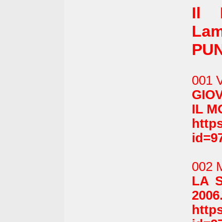
Il
Lam
PUN
001 
GIO
IL M
http
id=9
002 
LA 
2006
http