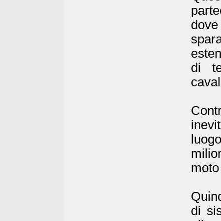
part
dove 
spar
esten
di t
caval
Cont
inevi
luogo
milio
moto 
Quind
di si