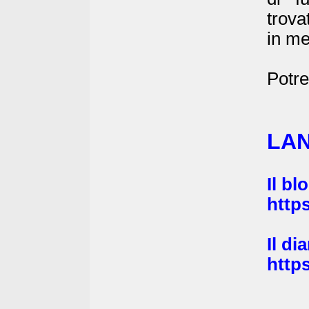
trova
in me
Potre
LAN
Il b
http
Il di
https