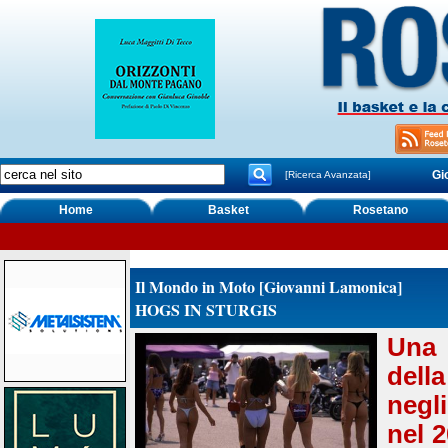
Gi
[Ricerca Avanzata]
Home
Basket
Rosetano
Il Mondo in Moto [Giovanni Lamonica]
HOGS IN STURGIS
Una 
dell
negl
nel 