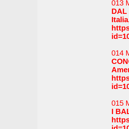
013 
DAL
Itali
http
id=1
014 
CON
Amer
http
id=1
015 
I BA
http
id=1