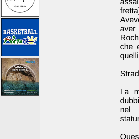
assal
fret
Avev
aver
Roch
che e
quell
Strad
La m
dubb
nel 
statu
Ques