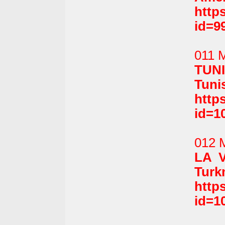
http
id=9
011 M
TUN
Tunis
http
id=1
012 
LA 
Turk
http
id=1