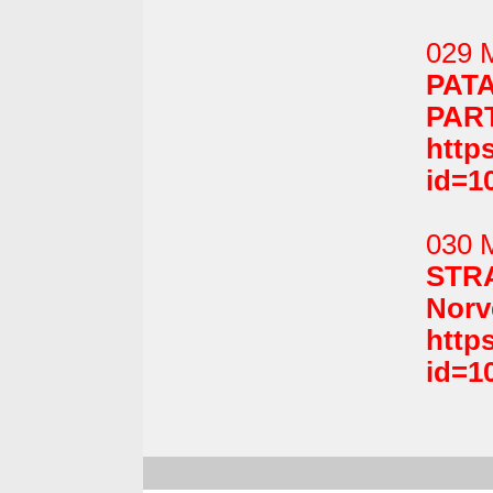
029 
PAT
PART
http
id=1
030 
STR
Norv
http
id=1