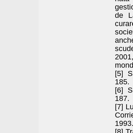
gesti
de L
curar
soci
anch
scud
2001,
mond
[5] 
185.
[6] S
187.
[7] L
Corri
1993
[8] T