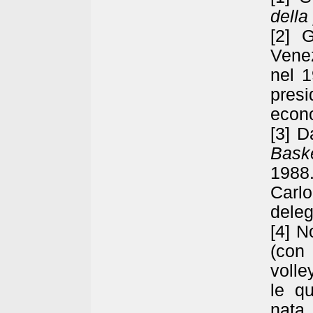
della
[2] 
Venez
nel 1
pres
econo
[3] 
Bask
1988
Carl
deleg
[4] N
(con
volle
le q
nata