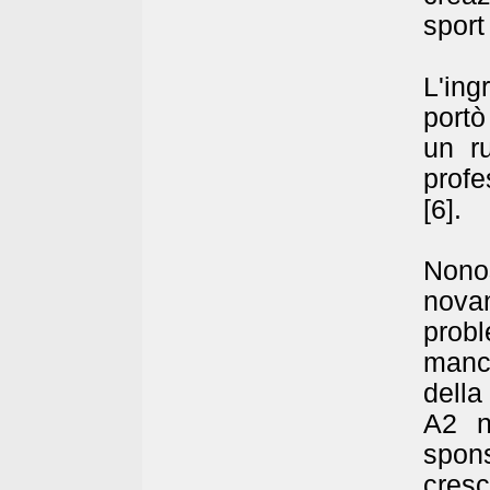
sport 
L'ing
portò
un r
profe
[6].
Nono
nova
probl
manca
della
A2 n
spon
cres