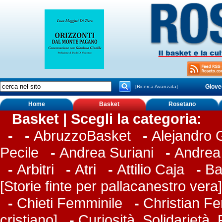
Giove
[Ricerca Avanzata]
Home
Basket
Rosetano
Basket | Scegli la categoria:
-
-
AbruzzoBasket
-
Alejandro
Pecile
-
Andrea Suriani
-
Andrea
-
Arbitri
-
Atri
-
Attilio Caja
-
Ba
[Storie finte per pallacanestro vera]
-
Chieti Femminile
-
Christian Fer
cristiano]
-
Curiosità, Solidarietà,