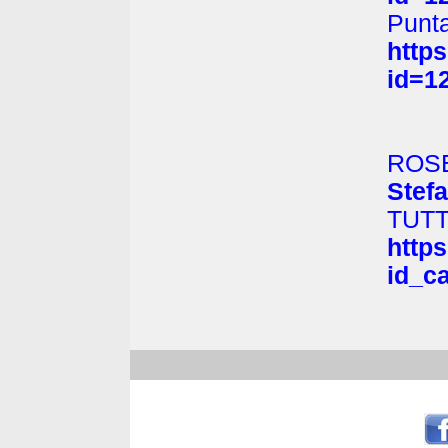
Punt
http
id=1
ROS
Stef
TUTT
http
id_c