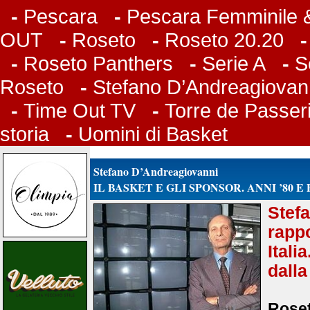
-
Pescara
-
Pescara Femminile &
OUT
-
Roseto
-
Roseto 20.20
-
Roseto Panthers
-
Serie A
-
S
Roseto
-
Stefano D’Andreagiovan
-
Time Out TV
-
Torre de Passer
storia
-
Uomini di Basket
Stefano D’Andreagiovanni
IL BASKET E GLI SPONSOR. ANNI ’80 E
Stef
rapp
Ital
dalla
Roset