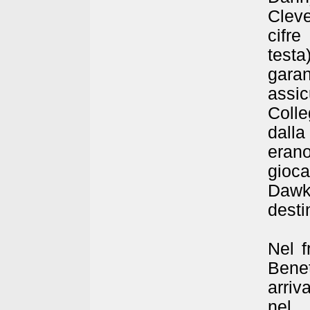
Clev
cifre
test
gara
assic
Colle
dall
eran
gioca
Dawki
desti
Nel 
Bene
arriv
nel