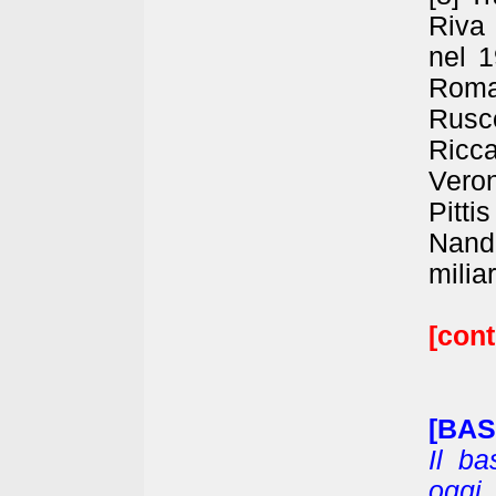
Riva
nel 1
Roma
Rusco
Ricca
Vero
Pitti
Nand
milia
[cont
[BAS
Il ba
oggi,