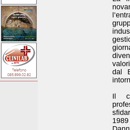
nova
l’ent
grup
indus
gesti
gior
diven
valor
dal 
intorn
Il 
prof
sfida
1989 
Danny