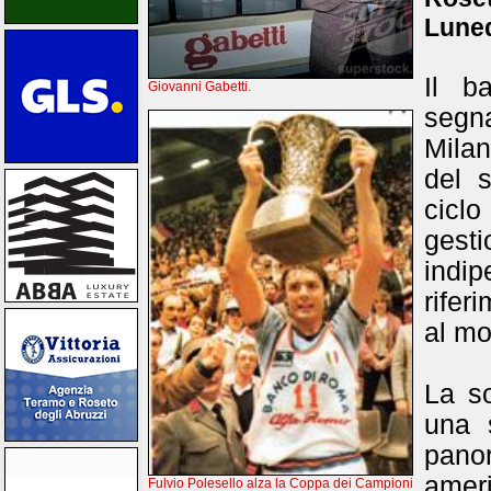
Luned
Il b
Giovanni Gabetti.
segn
Milan
del 
ciclo
gesti
indi
rifer
al mo
La s
una s
pano
amer
Fulvio Polesello alza la Coppa dei Campioni