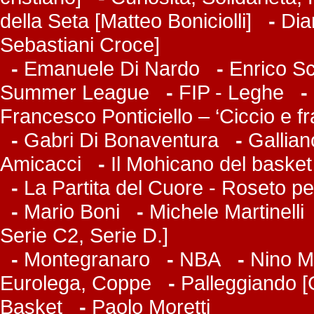
della Seta [Matteo Boniciolli]
-
Dia
Sebastiani Croce]
-
Emanuele Di Nardo
-
Enrico Sc
Summer League
-
FIP - Leghe
-
Francesco Ponticiello – ‘Ciccio e f
-
Gabri Di Bonaventura
-
Gallian
Amicacci
-
Il Mohicano del basket
-
La Partita del Cuore - Roseto pe
-
Mario Boni
-
Michele Martinelli
Serie C2, Serie D.]
-
Montegranaro
-
NBA
-
Nino M
Eurolega, Coppe
-
Palleggiando [
Basket
-
Paolo Moretti