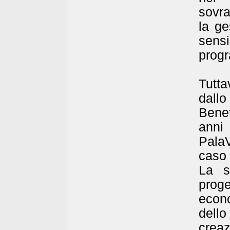
sovra
la ge
sens
progr
Tutta
dall
Benet
anni
PalaV
caso 
La s
prog
econo
dell
creaz