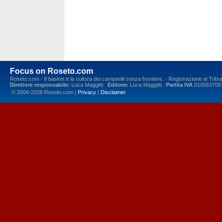
Focus on Roseto.com
Roseto.com - Il basket e la cultura dei campanili senza frontiere. - Registrazione al Tr
Direttore responsabile:
Luca Maggitti
Editore:
Luca Maggitti
Partita IVA
010063706
© 2004-2026 Roseto.com |
Privacy
|
Disclaimer