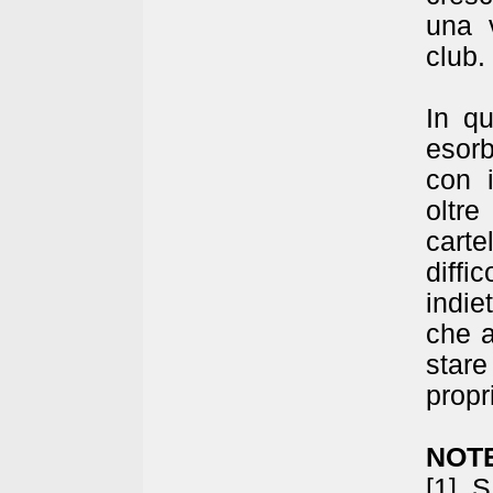
una v
club.
In qu
esorb
con 
oltre
carte
diff
indie
che a
stare
propr
NOT
[1] 