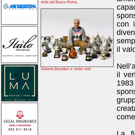
vinta dal Banco Roma.
capac
spons
con i
dive
sempr
il va
Nell’
Gilberto Benetton e i trofei vinti.
il ve
1983
spon
grup
creat
come
La f