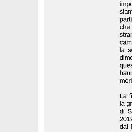
impo
siam
part
che
str
camp
la 
dimo
que
han
meri
La f
la g
di S
2019
dal 