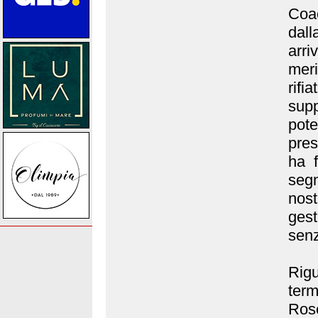
Coac
dall
arri
mer
rif
sup
pote
pres
ha f
seg
nost
gest
senz
Rigu
term
Ros