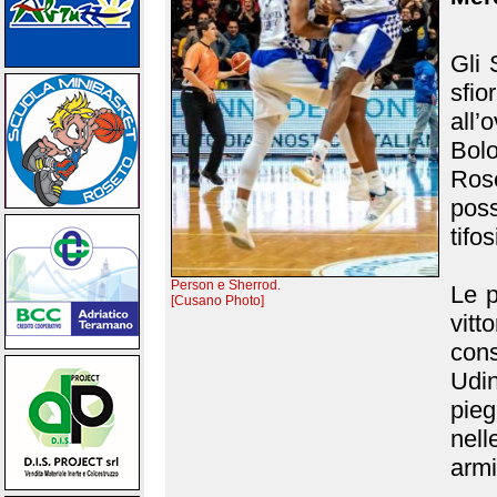
Gli 
sfi
all’
Bolo
Ros
pos
tifos
Person e Sherrod.
Le p
[Cusano Photo]
vitt
con
Udin
pieg
nell
armi