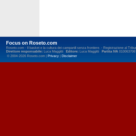
Focus on Roseto.com
Roseto.com - Il basket e la cultura dei campanili senza frontiere. - Registrazione al Tr
Direttore responsabile:
Luca Maggitti
Editore:
Luca Maggitti
Partita IVA
010063706
© 2004-2026 Roseto.com |
Privacy
|
Disclaimer