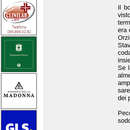
Il b
vist
term
era 
Orz
Stav
coda
insi
Se l
alm
amp
sare
dei 
Pecc
sodd