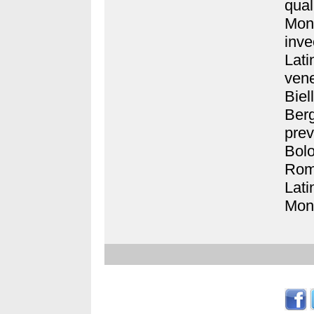
qua
Mon
inv
Lati
ven
Bie
Ber
pre
Bol
Roma
Lat
Mon