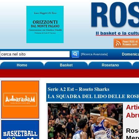
Domenica,
[Ricerca Avanzata]
Home
Basket
Rosetano
Serie A2 Est – Roseto Sharks
LA SQUADRA DEL LIDO DELLE ROS
Art
Abr
Rose
Merc