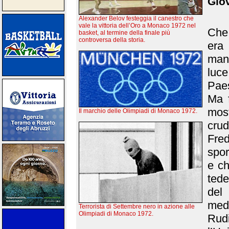
Giov
Alexander Belov festeggia il canestro che
vale la vittoria dell’Oro a Monaco 1972 nel
Che 
basket, al termine della finale più
controversa della storia.
era
mani
luce
Paes
Ma 
mos
Il marchio delle Olimpiadi di Monaco 1972.
crud
Fred
spor
e ch
tede
del
med
Terrorista di Settembre nero in azione alle
Olimpiadi di Monaco 1972.
Rudi