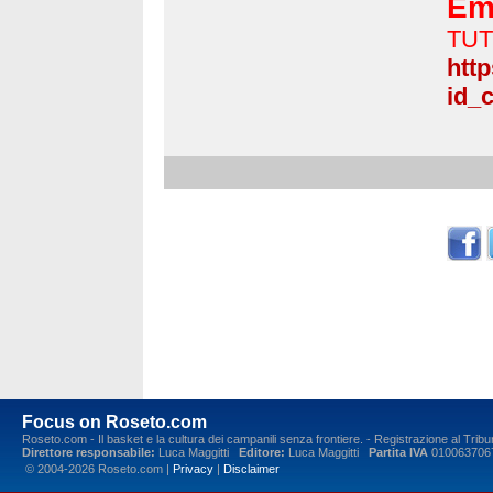
Em
TUT
htt
id_
Focus on Roseto.com
Roseto.com - Il basket e la cultura dei campanili senza frontiere. - Registrazione al Tr
Direttore responsabile:
Luca Maggitti
Editore:
Luca Maggitti
Partita IVA
010063706
© 2004-2026 Roseto.com |
Privacy
|
Disclaimer