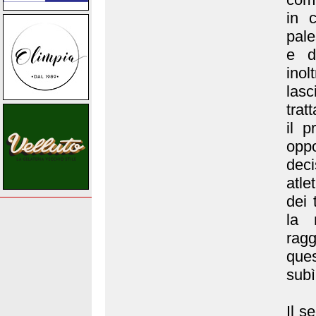
in 
pale
e d
inol
lasc
trat
il p
opp
deci
atle
dei 
la 
rag
que
subì
Il s