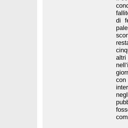
conc
falli
di f
pal
sco
rest
cinq
altr
nell
gior
con
inte
neg
pub
fos
comp