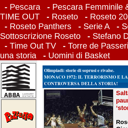
-
Pescara
-
Pescara Femminile &
TIME OUT
-
Roseto
-
Roseto 20
-
Roseto Panthers
-
Serie A
-
S
Sottoscrizione Roseto
-
Stefano 
-
Time Out TV
-
Torre de Passer
una storia
-
Uomini di Basket
Olimpiadi: storie di soprusi e rivalse.
MONACO 1972: IL TERRORISMO E L
CONTROVERSA DELLA STORIA!
Sal
pau
‘sto
Rose