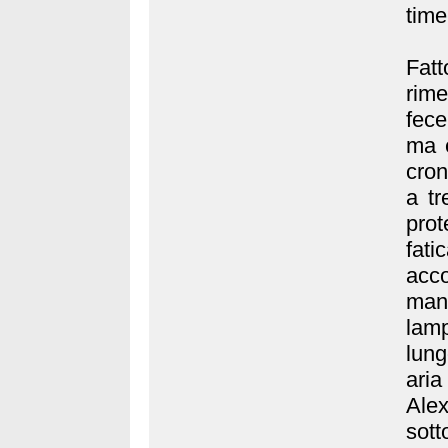
time
Fatt
rim
fece
ma 
cron
a tr
pro
fati
acc
mano
lamp
lung
aria
Ale
sott