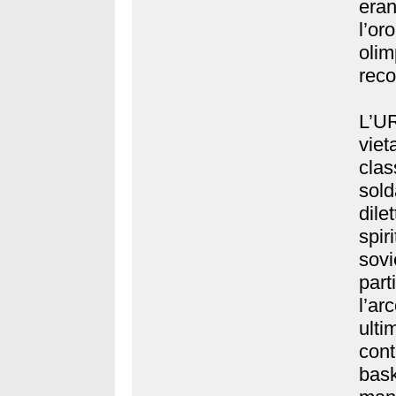
eran
l’or
olim
reco
L’U
viet
clas
sold
dil
spi
sovi
part
l’ar
ulti
cont
bask