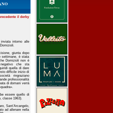
ANO
precedente il derby
nviata intorno alle
Domizioli.
cisione, giunta dopo
me settimane, è stata
che Domizioli non è
 negativo che sta
uindi quella di dare
o difficile inizio di
cietà ringraziano
rande professionalità
rnata di domani verrà
squadra».
be essere quello di
, classe 1963).
aro, Sant’Arcangelo,
ato ad allenare nella