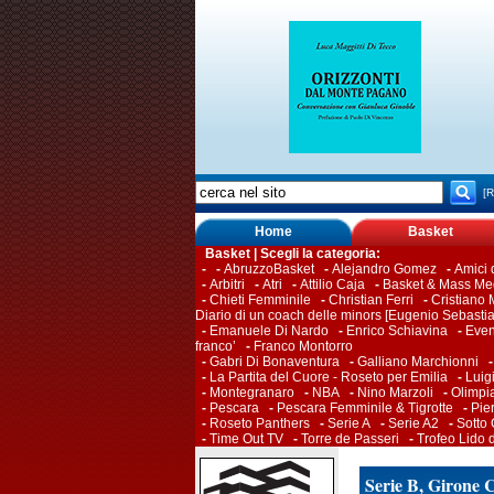
[R
Home
Basket
Basket | Scegli la categoria:
-
-
AbruzzoBasket
-
Alejandro Gomez
-
Amici
-
Arbitri
-
Atri
-
Attilio Caja
-
Basket & Mass Me
-
Chieti Femminile
-
Christian Ferri
-
Cristiano M
Diario di un coach delle minors [Eugenio Sebasti
-
Emanuele Di Nardo
-
Enrico Schiavina
-
Even
franco’
-
Franco Montorro
-
Gabri Di Bonaventura
-
Galliano Marchionni
-
La Partita del Cuore - Roseto per Emilia
-
Luig
-
Montegranaro
-
NBA
-
Nino Marzoli
-
Olimpi
-
Pescara
-
Pescara Femminile & Tigrotte
-
Pie
-
Roseto Panthers
-
Serie A
-
Serie A2
-
Sotto
-
Time Out TV
-
Torre de Passeri
-
Trofeo Lido 
Serie B, Girone C