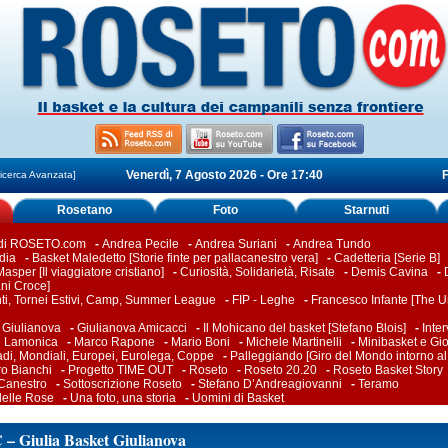
Venerdì, 7 Agosto 2026 - Ore 17:40
F
icerca Avanzata]
Rosetano
Foto
Starnuti
 di ROSETO.com
-
Andrea Pecile
-
Andrea Suriani
-
Andrea Tundo
dia
-
Basket Maledetto [Storie finte per pallacanestro vera]
-
Cadetteria [Serie B]
asper [Il viaggiatore cristiano]
-
Curiosità, Solidarietà, Risate
-
Demis Cavina
-
ani Croce]
ti, Tornei Estivi, Camp, Summer League
-
FIP - Leghe
-
Francesco Infante [The Un
-
Giulianova
-
Giulianova Amicacci
-
Il Mohicano del basket [Stefano Blois]
-
Inter
i Lamonica
-
Marco Rapone
-
Mario Boni
-
Michele Martinelli
-
Minibasket e Gio
adi, Mondiali, Europei, Eurolega, Coppe
-
Palleggiando [Giro del Mondo intorno al
ro Bianchi
-
Progetto TIME OUT
-
Roseto
-
Roseto 20.20
-
Roseto Basket Story
 Canestro
-
Sottoscrizione Roseto
-
Stefano D’Andreagiovanni
-
Teramo
delle Rose
-
Una foto, una storia
-
Uomini di Basket
 – Giulia Basket Giulianova