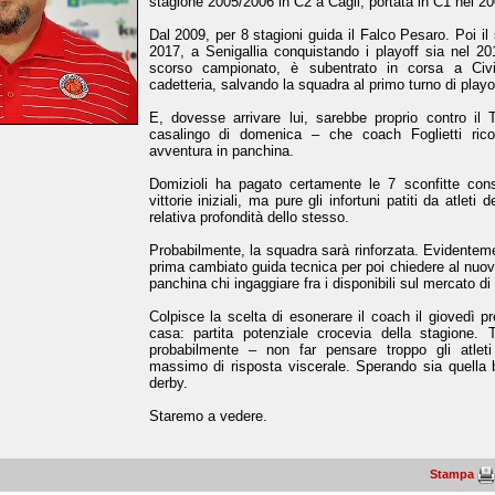
stagione 2005/2006 in C2 a Cagli, portata in C1 nel 20
Dal 2009, per 8 stagioni guida il Falco Pesaro. Poi il 
2017, a Senigallia conquistando i playoff sia nel 2
scorso campionato, è subentrato in corsa a Civ
cadetteria, salvando la squadra al primo turno di playo
E, dovesse arrivare lui, sarebbe proprio contro il
casalingo di domenica – che coach Foglietti ric
avventura in panchina.
Domizioli ha pagato certamente le 7 sconfitte con
vittorie iniziali, ma pure gli infortuni patiti da atleti
relativa profondità dello stesso.
Probabilmente, la squadra sarà rinforzata. Evidenteme
prima cambiato guida tecnica per poi chiedere al nuov
panchina chi ingaggiare fra i disponibili sul mercato di
Colpisce la scelta di esonerare il coach il giovedì pr
casa: partita potenziale crocevia della stagione. 
probabilmente – non far pensare troppo gli atleti
massimo di risposta viscerale. Sperando sia quella 
derby.
Staremo a vedere.
Stampa