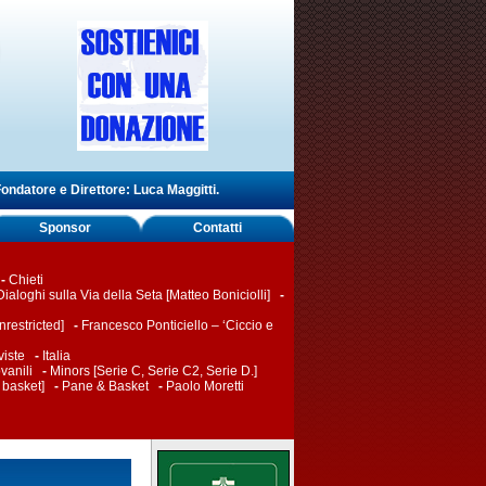
ondatore e Direttore: Luca Maggitti.
Sponsor
Contatti
-
Chieti
Dialoghi sulla Via della Seta [Matteo Boniciolli]
-
restricted]
-
Francesco Ponticiello – ‘Ciccio e
viste
-
Italia
vanili
-
Minors [Serie C, Serie C2, Serie D.]
 basket]
-
Pane & Basket
-
Paolo Moretti