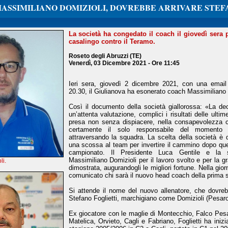
ASSIMILIANO DOMIZIOLI, DOVREBBE ARRIVARE STEF
La società ha congedato il coach il giovedì sera 
casalingo contro il Teramo.
Roseto degli Abruzzi (TE)
Venerdì, 03 Dicembre 2021 - Ore 11:45
Ieri sera, giovedì 2 dicembre 2021, con una email i
20.30, il Giulianova ha esonerato coach Massimiliano 
Così il documento della società giallorossa: «La de
un’attenta valutazione, complici i risultati delle ulti
presa non senza dispiacere, nella consapevolezza 
certamente il solo responsabile del momento
attraversando la squadra. La scelta della società è q
una scossa al team per invertire il cammino dopo quest
campionato. Il Presidente Luca Gentile e la so
Massimiliano Domizioli per il lavoro svolto e per la g
li.
dimostrata, augurandogli le migliori fortune. Nella gio
comunicato chi sarà il nuovo head coach della prima 
Si attende il nome del nuovo allenatore, che dovreb
Stefano Foglietti, marchigiano come Domizioli (Pesaro
Ex giocatore con le maglie di Montecchio, Falco Pes
Matelica, Orvieto, Cagli e Fabriano, Foglietti ha inizi