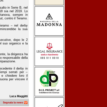
08.
salto in Serie B, nel
018 sia nel 2019. Lo
itanova, sempre in
ut, contro il Teramo.
 Teramo – nel derby
omincerebbe la sua
secutive, dopo le 2
 del suo organico e la
nte, la dirigenza ha
o responsabile della
 riparazione.
ecedente il derby in
Tempi serrati per –
 e chiedere loro il
buona per vincere il
Luca Maggitti
Segnala la news