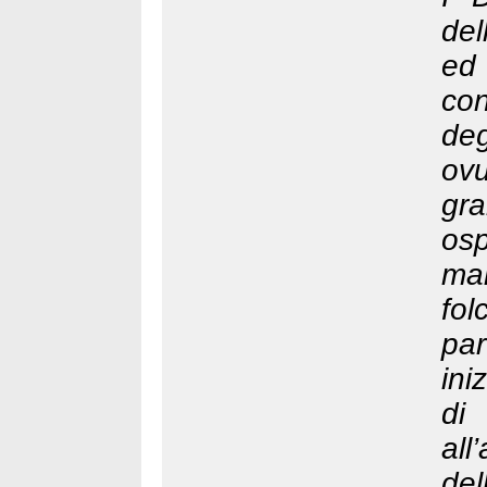
del
ed
con
deg
ov
gr
osp
ma
fo
par
ini
di
al
del