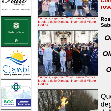
Cor
rose
Rose
Sulmona, 2 gennaio 2026. Franca Cornice
tedofora delle Olimpiadi Invernali di Milano
Saba
Cortina.
O
Ol
O
Sulmona, 2 gennaio 2026. Franca Cornice
tedofora delle Olimpiadi Invernali di Milano
Cortina.
Qu
deg