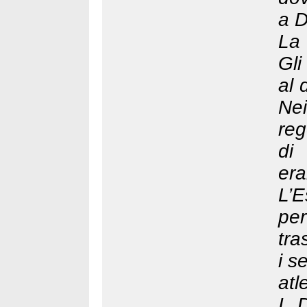
a 
La 
Gli
al 
Nei
reg
di
era
L
pe
tra
i s
atl
I D