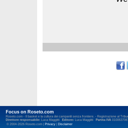
Focus on Roseto.com
Roseto.com - Il basket e la cultura dei campanili senza frontiere. - Registrazione al Tr
Direttore responsabile:
Luca Maggitti
Editore:
Luca Maggitti
Partita IVA
010063706
© 2004-2026 Roseto.com |
Privacy
|
Disclaimer