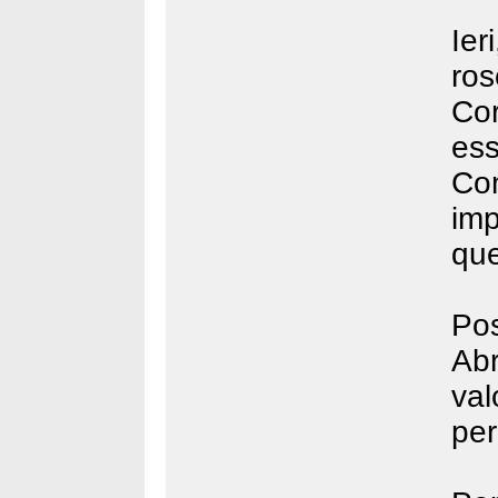
Ier
ro
Co
es
Com
im
que
Pos
Abr
val
per