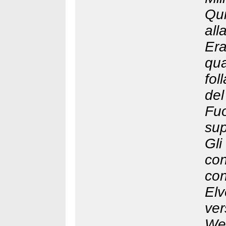
Qui
all
Era
qu
fol
del
Fu
sup
Gli
co
con
El
ve
We