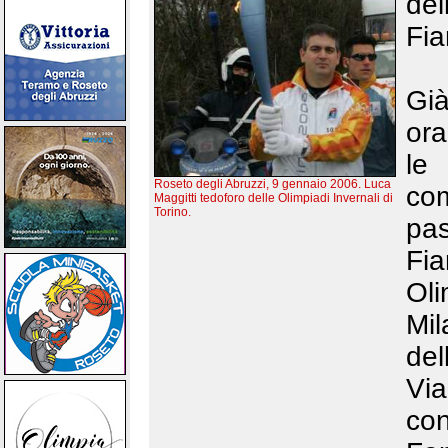
del
Fia
Già
ora
le
Roseto degli Abruzzi, 9 gennaio 2006. Luca
co
Maggitti tedoforo delle Olimpiadi Invernali di
Torino.
pas
Fi
Oli
Mil
del
Via
con