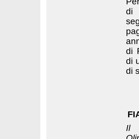
Per
di
seg
pag
ann
di 
di 
di 
FI
Il
Oli