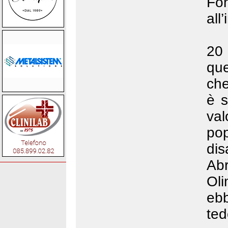
Fo
all
20
que
che
è s
val
po
dis
Ab
Oli
eb
ted