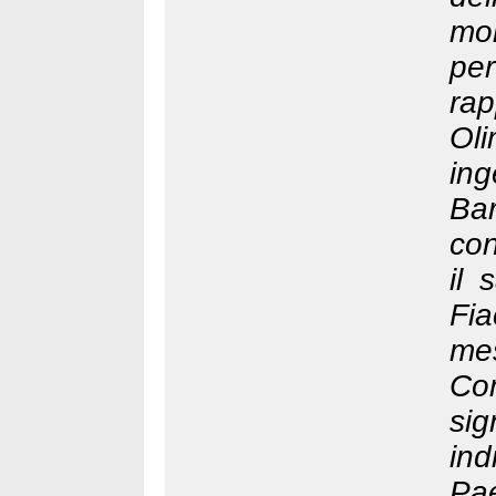
mo
pe
ra
Ol
ing
Ba
con
il 
Fi
mes
Com
si
ind
Pa