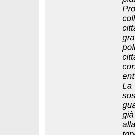
Pr
co
cit
gr
pol
cit
c
ent
La 
so
gua
già
all
tr