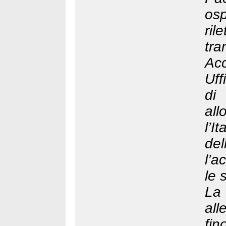
os
ril
tra
Ac
Uff
di 
all
l’I
de
l’a
le 
La 
all
fin