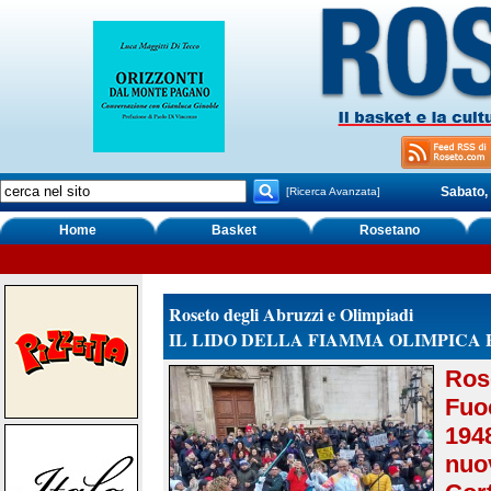
Sabato,
[Ricerca Avanzata]
Home
Basket
Rosetano
Roseto degli Abruzzi e Olimpiadi
IL LIDO DELLA FIAMMA OLIMPICA F
Ros
Fuo
194
nuo