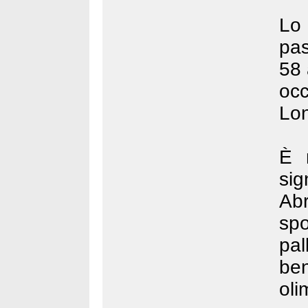
Lo
pas
58 
oc
Lon
È 
sig
Abr
sp
pal
be
oli