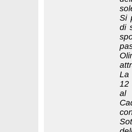
sol
Si 
di 
sp
pa
Oli
att
La 
12 
al
Cad
co
So
del