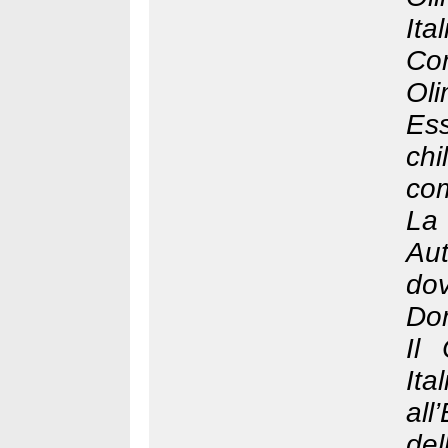
It
Com
Ol
Es
chi
com
La
Aut
do
Do
Il
It
al
del