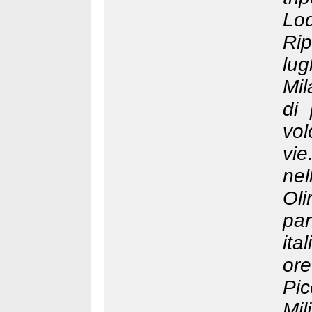
Lod
Rip
lug
Mil
di
vo
vie
nel
Oli
par
ita
ore
Pi
Mil