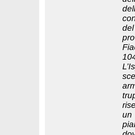
del
con
de
pr
Fi
10
L’I
sce
arm
tru
ris
un 
pia
dov