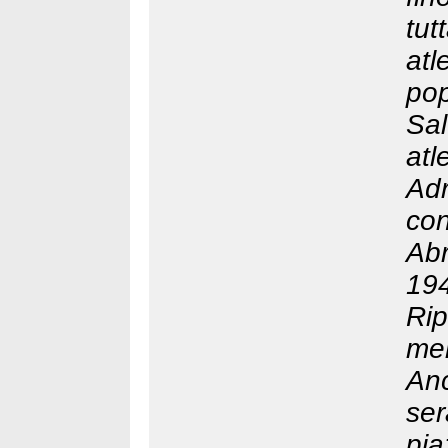
tut
atl
po
Sal
at
Adr
co
Abr
19
Rip
me
Anc
ser
pia