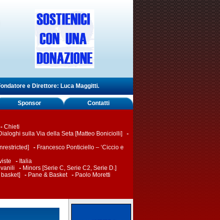
ondatore e Direttore: Luca Maggitti.
Sponsor
Contatti
-
Chieti
Dialoghi sulla Via della Seta [Matteo Boniciolli]
-
restricted]
-
Francesco Ponticiello – ‘Ciccio e
viste
-
Italia
vanili
-
Minors [Serie C, Serie C2, Serie D.]
 basket]
-
Pane & Basket
-
Paolo Moretti