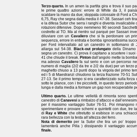
Terzo quarto.
In un amen la partita gira e trova il suo 
le prime quattro azioni: errore di White da 3, il pais
scaldare la mano da due; stoppata colossale di Ford a Chi
6,75, Ray che segna dalla media il 47-38. Sassari ceh tir
e la difesa Sutor che serra i ranghi e diventa invalicabile
rotazioni difensive. Dopo nemmeno 90 secondi Sacchetti
costretto al TO. Ma al rientro sul parquè per Sassari inve
diluviare con un
Cavaliero
che si fa perdonare un pri
sequenza, errore in entrata e bomba ignorantissima succes
per Ford intervallato ad un canestro in sottomano di J
allarga sul 54-38.
Black-out prolungato
della Dinamo 
segna un canestro. Ci prova il capitano a scuotere i suoi
41 che chiude il break.
Pinton
dall’angolo mette la bomba
ma adesso
Cavaliero
fa sul serio e con un percorso ne
numero di maglia (2/2 da tre e 2/2 da due) per un terzo p
maghetto chiuso a 13 punti dopo la virgola del primo tem
ed i 5 di Maestranzi chiudono la terza frazione 70-51 Sut
27-13. Se il primo tempo si era caratterizzato sulla forza 
sotto le plance, con i tre piccoletti, in questo terzo periodo,
lunga e dalla media a formare un gap non recuperabile pe
Ultimo quarto.
Le ultime velleità di rimonta sono spen
canestro di
Canavesi
a rimbalzo d’attacco e dall’ennesi
per il massimo vantaggio Sutor 76-51. Poi rimangono 
sperimentare e provare schemi e quintetti con due, tre l
di
Ray e White
che oltretutto si esibisce in una schiacc
rara bellezza con la testa all’altezza del ferro.
Nota di demerito
per la Sutor che tira un po’ troppo 
lamenterà anche Pilla ) dissipando il vantaggio accum
finale.