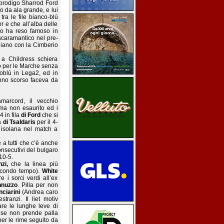
ol prodigo Sharrod Ford
o da ala grande, e lui
ra le file bianco-blù
er e che all’alba delle
lo ha reso famoso in
o scaramantico nel pre-
giano con la Cimberio
 a Childress schiera
ò per le Marche senza
loblù in Lega2, ed in
anno scorso faceva da
amarcord, il vecchio
 ma non esaurito ed i
 in fila
di Ford
che si
a
di Tsaldaris
per il 4-
 isolana nel match a
e a tutti che c’è anche
onsecutivi del bulgaro
10-5.
zi,
che la linea più
secondo tempo).
White
 i sorci verdi all’ex
nnuzzo
. Pilla per non
nciarini
(Andrea caro
tranzi. Il liet motiv
tare le lunghe leve di
o se non prende palla
per le rime seguito da