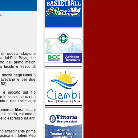
s.
 di questa stagione
a dai Pilla Boys, che
nto nel primo match
a lucido e fresco di
 ridotta negli ultimi 5
a avevano e per due
-53).
è giocato sul filo
ome lo stesso coach ha
nta a rintuzzare ogni
merosi tifosi isolani
 tifo caldo, colorato e
ello espresso da altri
ono affascinante prima
Vacirca e il totem Meo