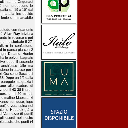
tutti, tranne Ongenaet
erò non producono lo
patta sul 19 a 10” dal
i ma alla fine decide
o lento e immarcabile
ropiede con ripartente
erò
Allan Ray
inizia a
iando in reverse e poi
o indisturbato il 27-
liero
in confusione,
d in panca già con 2
 lunghi Dinamo. Hunter
 ha le polveri bagnate
sivo dopo il secondo
e anch’esso fallo ma
sione in attacco per i
ppi. Ora sono Sacchetti
-38. Dopo un 1/2 dalla
el pareggio ma grazia i
ano allo scadere di
zi per il
43-38
finale.
uesti primi 20 minuti,
o e malino Maestranzi
Ivanov suntuoso, topo
beri) e vera spina nel
unter e Hubalek già a
di Vannuzzo (9 punti)
li esordi nel nostro
ù assist che punti (4