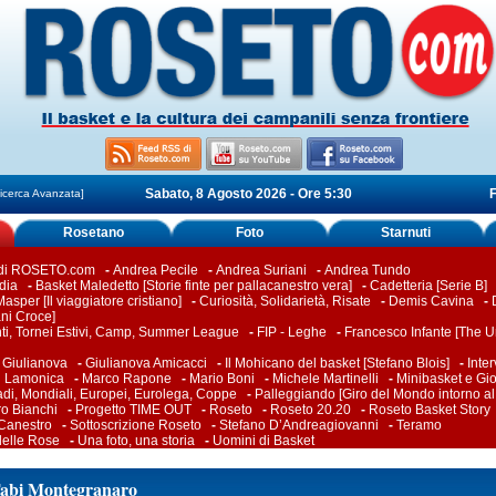
Sabato, 8 Agosto 2026 - Ore 5:30
F
icerca Avanzata]
Rosetano
Foto
Starnuti
 di ROSETO.com
-
Andrea Pecile
-
Andrea Suriani
-
Andrea Tundo
dia
-
Basket Maledetto [Storie finte per pallacanestro vera]
-
Cadetteria [Serie B]
asper [Il viaggiatore cristiano]
-
Curiosità, Solidarietà, Risate
-
Demis Cavina
-
ani Croce]
ti, Tornei Estivi, Camp, Summer League
-
FIP - Leghe
-
Francesco Infante [The Un
-
Giulianova
-
Giulianova Amicacci
-
Il Mohicano del basket [Stefano Blois]
-
Inter
i Lamonica
-
Marco Rapone
-
Mario Boni
-
Michele Martinelli
-
Minibasket e Gio
adi, Mondiali, Europei, Eurolega, Coppe
-
Palleggiando [Giro del Mondo intorno al
ro Bianchi
-
Progetto TIME OUT
-
Roseto
-
Roseto 20.20
-
Roseto Basket Story
 Canestro
-
Sottoscrizione Roseto
-
Stefano D’Andreagiovanni
-
Teramo
delle Rose
-
Una foto, una storia
-
Uomini di Basket
Fabi Montegranaro