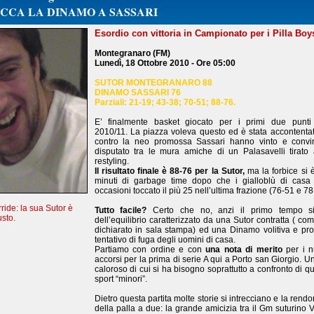
CCA LA DINAMO A SASSARI
Esordio con vittoria in Campionato per i Pilla Boy
Montegranaro (FM)
Lunedì, 18 Ottobre 2010 - Ore 05:00
SUTOR MONTEGRANARO 88
DINAMO SASSARI 76
Parziali: 21-19; 43-38; 70-51; 88-76.
E’ finalmente basket giocato per i primi due punti
2010/11. La piazza voleva questo ed è stata accontentat
contro la neo promossa Sassari hanno vinto e convi
disputato tra le mura amiche di un Palasavelli tirato 
restyling.
Il risultato finale è 88-76 per la Sutor,
ma la forbice si è
minuti di garbage time dopo che i gialloblù di cas
occasioni toccato il più 25 nell’ultima frazione (76-51 e 78
ride: la sua Sutor è
Tutto facile?
Certo che no, anzi il primo tempo si 
usto.
dell’equilibrio caratterizzato da una Sutor contratta ( c
dichiarato in sala stampa) ed una Dinamo volitiva e pro
tentativo di fuga degli uomini di casa.
Partiamo con ordine e con
una nota di merito
per i nu
accorsi per la prima di serie A qui a Porto san Giorgio. Un
caloroso di cui si ha bisogno soprattutto a confronto di qu
sport “minori”.
Dietro questa partita molte storie si intrecciano e la rend
della palla a due: la grande amicizia tra il Gm suturino 