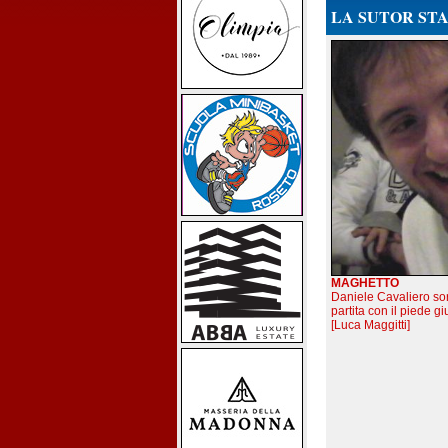
LA SUTOR STA
MAGHETTO
Daniele Cavaliero sor
partita con il piede gi
[Luca Maggitti]