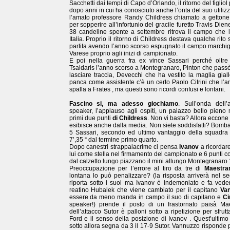
Sacchetti dai tempi di Capo d’Orlando, il ritorno del figli
dopo anni in cui ha conosciuto anche l’onta del suo utilizz
l’amato professore Randy Childress chiamato a gettone t
per sopperire all’infortunio del gracile furetto Travis Dien
38 candeline spente a settembre ritrova il campo che 
Italia. Proprio il ritorno di Childress destava qualche rit
partita avendo l’anno scorso espugnato il campo marchi
Varese proprio agli inizi di campionato.
E poi nella guerra fra ex vince Sassari perché oltre
Tsaldaris l’anno scorso a Montegranaro, Pinton che pass
lasciare traccia, Devecchi che ha vestito la maglia gial
panca come assistente c’è un certo Paolo Citrini che l’
spalla a Frates , ma questi sono ricordi confusi e lontani.
Fascino si, ma adesso giochiamo
. Sull’onda dell’
speaker, l’applauso agli ospiti, un palazzo bello pieno
primi due punti
di Childress
. Non vi basta? Allora eccone 4
esibisce anche dalla media. Non siete soddisfatti? Bomb
5 Sassari, secondo ed ultimo vantaggio della squadra
7’,35 “ dal termine primo quarto.
Dopo canestri strappalacrime ci pensa
Ivanov
a ricordar
lui come stella nel firmamento del campionato e 6 punti c
dal calzetto lungo piazzano il mini allungo Montegranaro 
Preoccupazione per l’errore al tiro da tre di
Maestran
lontana lo può penalizzare? (la risposta arriverà nel 
riporta sotto i suoi ma Ivanov è indemoniato e fa vedere
reatino Hubalek che viene cambiato per il capitano
Va
essere da meno manda in campo il suo di capitano e
Ci
speaker!) prende il posto di un frastornato paisà Maes
dell’attacco Sutor è palloni sotto a ripetizione per sfrut
Ford e il senso della posizione di Ivanov . Quest’ultim
sotto allora segna da 3 il 17-9 Sutor. Vannuzzo risponde 