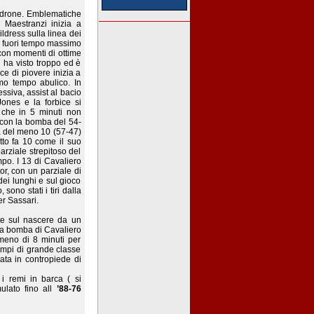
padrone. Emblematiche
à Maestranzi inizia a
ldress sulla linea dei
a fuori tempo massimo
 con momenti di ottime
 ha visto troppo ed è
ce di piovere inizia a
mo tempo abulico. In
siva, assist al bacio
ones e la forbice si
che in 5 minuti non
 con la bomba del 54-
 del meno 10 (57-47)
tto fa 10 come il suo
arziale strepitoso del
po. I 13 di Cavaliero
or, con un parziale di
dei lunghi e sul gioco
 sono stati i tiri dalla
r Sassari.
te sul nascere da un
ma bomba di Cavaliero
meno di 8 minuti per
ampi di grande classe
iata in contropiede di
i remi in barca ( si
ulato fino all
’88-76