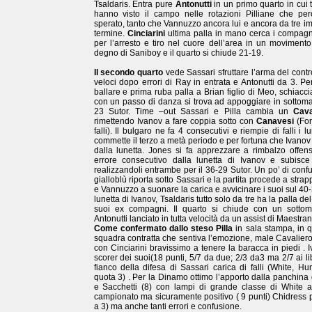
Tsaldaris. Entra pure
Antonutti
in un primo quarto in cui 
hanno visto il campo nelle rotazioni Pilliane che p
sperato, tanto che Vannuzzo ancora lui e ancora da tre im
termine.
Cinciarini
ultima palla in mano cerca i compagn
per l’arresto e tiro nel cuore dell’area in un moviment
degno di Saniboy e il quarto si chiude 21-19.
Il secondo quarto
vede Sassari sfruttare l’arma del cont
veloci dopo errori di Ray in entrata e Antonutti da 3. P
ballare e prima ruba palla a Brian figlio di Meo, schiacc
con un passo di danza si trova ad appoggiare in sottoman
23 Sutor. Time –out Sassari e Pilla cambia un
Cava
rimettendo Ivanov a fare coppia sotto con
Canavesi
(For
falli). Il bulgaro ne fa 4 consecutivi e riempie di falli i
commette il terzo a metà periodo e per fortuna che Ivanov
dalla lunetta. Jones si fa apprezzare a rimbalzo offen
errore consecutivo dalla lunetta di Ivanov e subisc
realizzandoli entrambe per il 36-29 Sutor. Un po’ di confu
gialloblù riporta sotto Sassari e la partita procede a stra
e Vannuzzo a suonare la carica e avvicinare i suoi sul 40
lunetta di Ivanov, Tsaldaris tutto solo da tre ha la palla d
suoi ex compagni. Il quarto si chiude con un sottom
Antonutti lanciato in tutta velocità da un assist di Maestran
Come confermato dallo steso Pilla
in sala stampa, in q
squadra contratta che sentiva l’emozione, male Cavalier
con Cinciarini bravissimo a tenere la baracca in piedi . 
scorer dei suoi(18 punti, 5/7 da due; 2/3 da3 ma 2/7 ai li
fianco della difesa di Sassari carica di falli (White, H
quota 3) . Per la Dinamo ottimo l’apporto dalla panchina 
e Sacchetti (8) con lampi di grande classe di White ag
campionato ma sicuramente positivo ( 9 punti) Chidress pi
a 3) ma anche tanti errori e confusione.