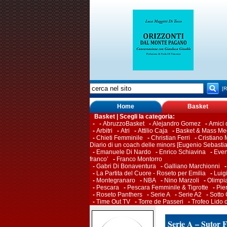
[R
Home
Basket
Basket | Scegli la categoria:
-
-
AbruzzoBasket
-
Alejandro Gomez
-
Amici
-
Arbitri
-
Atri
-
Attilio Caja
-
Basket & Mass Me
-
Chieti Femminile
-
Christian Ferri
-
Cristiano M
Diario di un coach delle minors [Eugenio Sebasti
-
Emanuele Di Nardo
-
Enrico Schiavina
-
Even
franco’
-
Franco Montorro
-
Gabri Di Bonaventura
-
Galliano Marchionni
-
La Partita del Cuore - Roseto per Emilia
-
Luig
-
Montegranaro
-
NBA
-
Nino Marzoli
-
Olimpi
-
Pescara
-
Pescara Femminile & Tigrotte
-
Pie
-
Roseto Panthers
-
Serie A
-
Serie A2
-
Sotto
-
Time Out TV
-
Torre de Passeri
-
Trofeo Lido 
Serie A – Sutor 