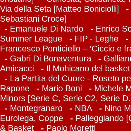
Via della Seta [Matteo Boniciolli]
Sebastiani Croce]
-
Emanuele Di Nardo
-
Enrico Sc
Summer League
-
FIP - Leghe
-
Francesco Ponticiello – ‘Ciccio e f
-
Gabri Di Bonaventura
-
Gallian
Amicacci
-
Il Mohicano del basket
-
La Partita del Cuore - Roseto pe
Rapone
-
Mario Boni
-
Michele Ma
Minors [Serie C, Serie C2, Serie D.
-
Montegranaro
-
NBA
-
Nino M
Eurolega, Coppe
-
Palleggiando [
& Basket
-
Paolo Moretti