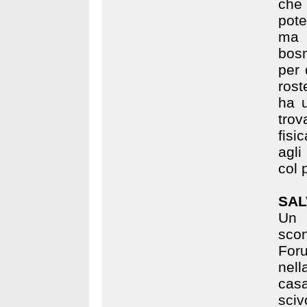
che 
pote
ma 
bosn
per 
rost
ha u
trov
fisi
agli
col 
SAL
Un 
sco
Foru
nell
casa
sciv