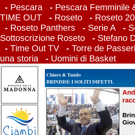
-
Pescara
-
Pescara Femminile &
TIME OUT
-
Roseto
-
Roseto 20
-
Roseto Panthers
-
Serie A
-
S
Sottoscrizione Roseto
-
Stefano 
-
Time Out TV
-
Torre de Passer
una storia
-
Uomini di Basket
Chiaro & Tundo
BRINDISI: I SOLITI DIFETTI.
And
racc
Brin
Giov