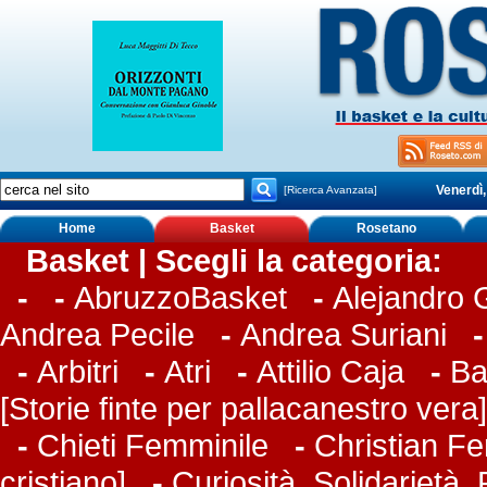
Venerdì,
[Ricerca Avanzata]
Home
Basket
Rosetano
Basket | Scegli la categoria:
-
-
AbruzzoBasket
-
Alejandro
Andrea Pecile
-
Andrea Suriani
-
Arbitri
-
Atri
-
Attilio Caja
-
Ba
[Storie finte per pallacanestro vera]
-
Chieti Femminile
-
Christian Fer
cristiano]
-
Curiosità, Solidarietà,