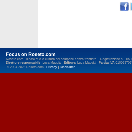
Focus on Roseto.com
Roseto.com - Il basket e la cultura dei campanili senza frontiere. - Registrazione al Tr
Direttore responsabile:
Luca Maggitti
Editore:
Luca Maggitti
Partita IVA
010063706
© 2004-2026 Roseto.com |
Privacy
|
Disclaimer