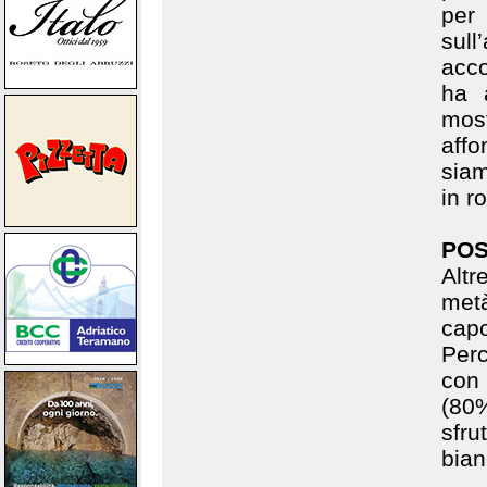
per 
sull
acc
ha 
mos
affo
siam
in r
POS
Altr
metà
cap
Per
con
(80
sfru
bian