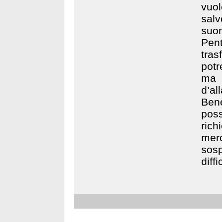
vuo
salv
suon
Pent
tra
potr
ma i
d’al
Ben
poss
rich
mer
sosp
diff