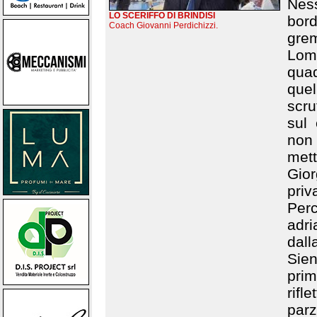
Ness
LO SCERIFFO DI BRINDISI
bord
Coach Giovanni Perdichizzi.
grem
Lom
quad
que
scru
sul 
non 
mett
Gio
priv
Perc
adri
dall
Sien
prim
rifl
parz