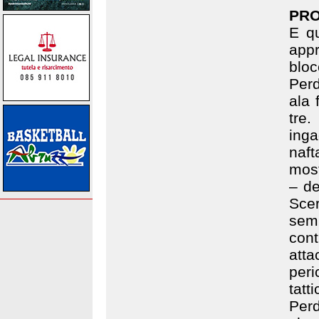
PRO
E qu
app
blo
Perd
ala 
tre
ing
naft
most
– de
Scer
semp
con
att
peri
tat
Perd