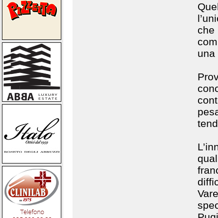
Que
l’un
che
comu
una 
Pro
con
con
pes
tend
L’in
qual
fra
dif
Vare
spec
Pugi