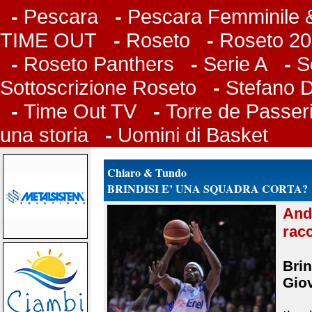
-
Pescara
-
Pescara Femminile &
TIME OUT
-
Roseto
-
Roseto 20
-
Roseto Panthers
-
Serie A
-
S
Sottoscrizione Roseto
-
Stefano 
-
Time Out TV
-
Torre de Passer
una storia
-
Uomini di Basket
Chiaro & Tundo
BRINDISI E’ UNA SQUADRA CORTA?
And
racc
Brin
Gio