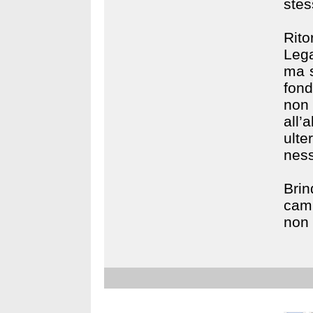
stes
Rit
Lega
ma s
fond
non
all’
ulte
nes
Bri
camp
non 