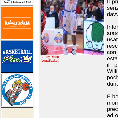
Il p
sen
davv
Info
sta
usa
resc
con 
Bobby Dixon
esta
[LegaBasket]
il 
Will
poch
dunq
E be
mom
prec
ad o