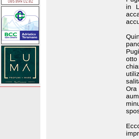
in 
acc
accu
Qui
panc
Pugi
otto
chia
util
sali
Ora
aume
minu
spos
Ecc
imp