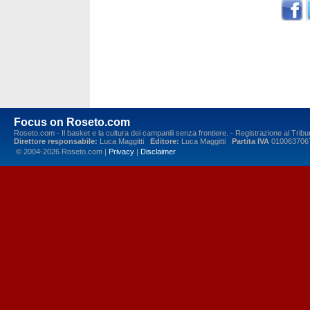
Focus on Roseto.com
Roseto.com - Il basket e la cultura dei campanili senza frontiere. - Registrazione al Tr
Direttore responsabile:
Luca Maggitti
Editore:
Luca Maggitti
Partita IVA
010063706
© 2004-2026 Roseto.com |
Privacy
|
Disclaimer