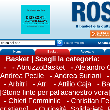
Sabato, 
[Ricerca Avanzata]
Home
Basket
Rosetano
Basket | Scegli la categoria:
-
-
AbruzzoBasket
-
Alejandro
Andrea Pecile
-
Andrea Suriani
-
Arbitri
-
Atri
-
Attilio Caja
-
Ba
[Storie finte per pallacanestro vera]
-
Chieti Femminile
-
Christian Fer
cristiano]
-
Curiosità, Solidarietà,