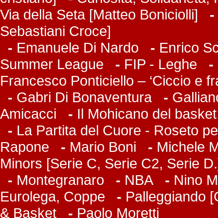
Via della Seta [Matteo Boniciolli]
Sebastiani Croce]
-
Emanuele Di Nardo
-
Enrico Sc
Summer League
-
FIP - Leghe
-
Francesco Ponticiello – ‘Ciccio e f
-
Gabri Di Bonaventura
-
Gallian
Amicacci
-
Il Mohicano del basket
-
La Partita del Cuore - Roseto pe
Rapone
-
Mario Boni
-
Michele Ma
Minors [Serie C, Serie C2, Serie D.
-
Montegranaro
-
NBA
-
Nino M
Eurolega, Coppe
-
Palleggiando [
& Basket
-
Paolo Moretti