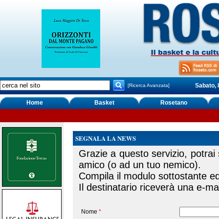
Sabato, 
[Ricerca Avanzata]
Home
Basket
Rosetano
SEGNALA LA NEWS
Grazie a questo servizio, potrai
amico (o ad un tuo nemico).
Compila il modulo sottostante ed 
Il destinatario riceverà una e-mai
Nome
*