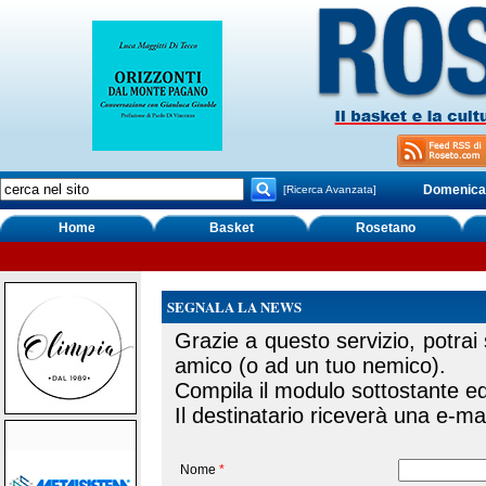
Domenica,
[Ricerca Avanzata]
Home
Basket
Rosetano
SEGNALA LA NEWS
Grazie a questo servizio, potrai
amico (o ad un tuo nemico).
Compila il modulo sottostante ed 
Il destinatario riceverà una e-mai
Nome
*