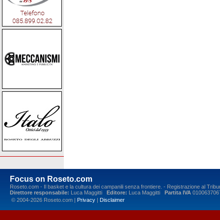
Focus on Roseto.com
Roseto.com - Il basket e la cultura dei campanili senza frontiere. - Registrazione al Tr
Direttore responsabile:
Luca Maggitti
Editore:
Luca Maggitti
Partita IVA
010063706
© 2004-2026 Roseto.com |
Privacy
|
Disclaimer