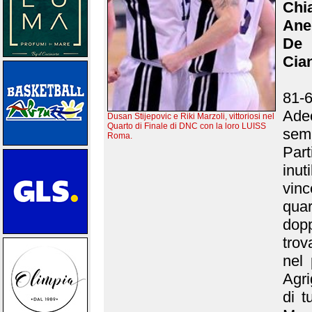
Chi
Anel
De 
Cian
81-6
Adec
Dusan Stijepovic e Riki Marzoli, vittoriosi nel
Quarto di Finale di DNC con la loro LUISS
semi
Roma.
Part
inut
vin
quar
dopp
trov
nel 
Agri
di t