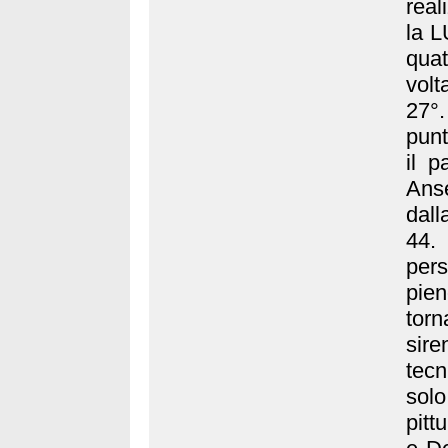
real
la L
quat
volt
27°
punt
il p
Ans
dall
44. 
pers
pie
tor
sire
tecn
sol
pitt