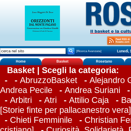
Lunedì, 
[Ricerca Avanzata]
Home
Basket
Rosetano
Basket | Scegli la categoria:
-
-
AbruzzoBasket
-
Alejandro
Andrea Pecile
-
Andrea Suriani
-
Arbitri
-
Atri
-
Attilio Caja
-
Ba
[Storie finte per pallacanestro vera]
-
Chieti Femminile
-
Christian Fer
cristiano]
-
Curiosità, Solidarietà,