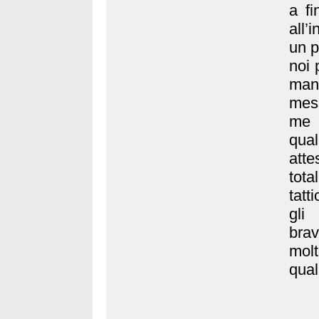
a fi
all’
un p
noi 
mani
mess
me 
qual
att
tota
tatt
gli
brav
mol
qual