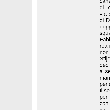
cane
di T
via 
di D
dopp
squa
Fab
real
non
Sti
dec
a se
mand
pene
Il s
per 
con 
va 