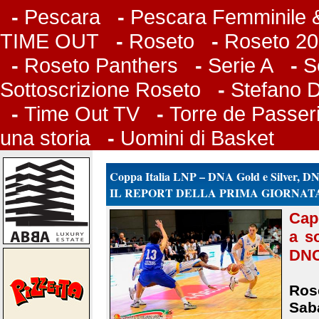
-
Pescara
-
Pescara Femminile &
TIME OUT
-
Roseto
-
Roseto 20
-
Roseto Panthers
-
Serie A
-
S
Sottoscrizione Roseto
-
Stefano 
-
Time Out TV
-
Torre de Passer
una storia
-
Uomini di Basket
Coppa Italia LNP – DNA Gold e Silver, 
IL REPORT DELLA PRIMA GIORNAT
Cap
a s
DNC
Rose
Saba