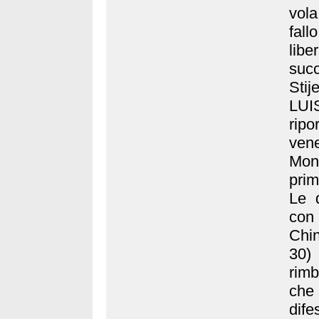
vola
fall
lib
succ
Stij
LUI
ripo
ven
Mona
prim
Le d
con
Chin
30)
rimb
che
dife