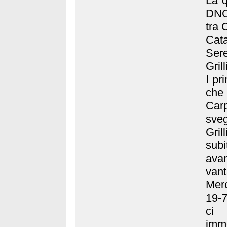
La q
DNC 
tra 
Cata
Sere
Grill
I pr
che
Car
sveg
Gril
sub
ava
vant
Merc
19-7
ci
imme