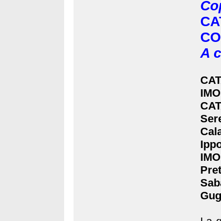
Co
C
CO
A c
CAT
IMO
CAT
Sere
Cal
Ippo
IMO
Pre
Sab
Gug