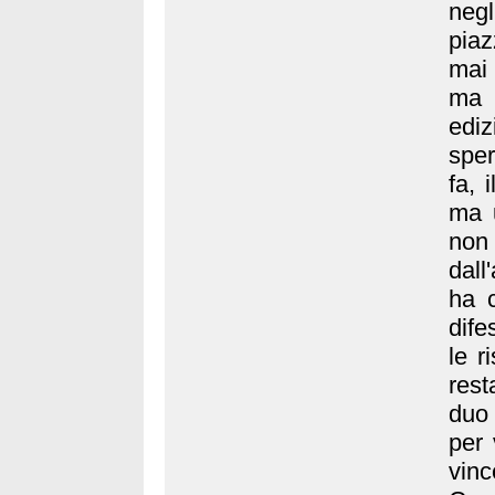
neg
piaz
mai
ma 
ediz
sper
fa, 
ma u
non
dall
ha c
dife
le r
rest
duo
per 
vinc