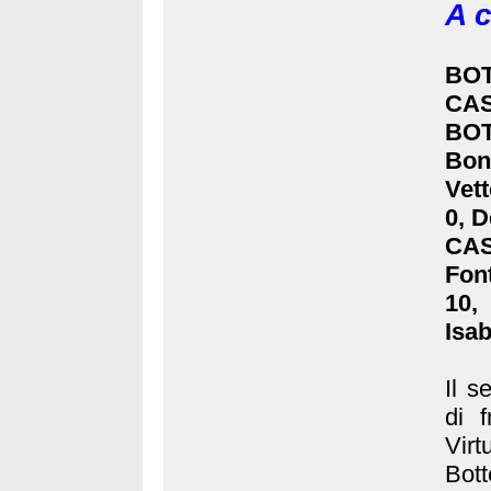
A c
BOT
CAS
BOT
Bon
Vett
0, D
CAS
Font
10,
Isab
Il s
di 
Virt
Bott