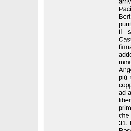
arri
Pac
Ber
punt
Il 
Cas
firm
add
minu
Ange
più 
cop
ad a
libe
prim
che 
31. 
Ros