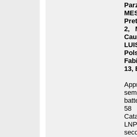
Parz
MES
Pret
2, 
Caus
LUI
Pol
Fabi
13, 
Appr
semi
batt
58 
Cata
LNP 
seco