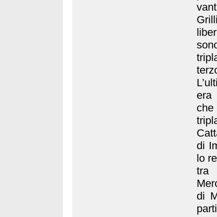
van
Gril
libe
son
trip
terz
L’ul
era 
che 
trip
Catt
di I
lo r
tra
Merc
di M
part