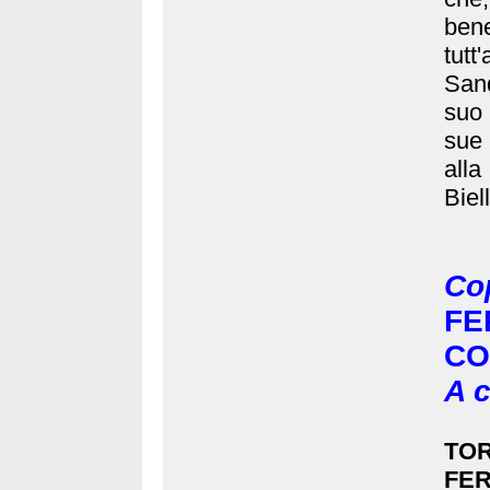
ben
tutt
San
suo 
sue
alla
Biel
Cop
FE
CO
A c
TOR
FER