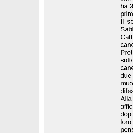
ha 3
prim
Il s
Sabb
Catt
cane
Pret
sott
cane
due 
muov
dife
Alla
affi
dopo
lor
pen