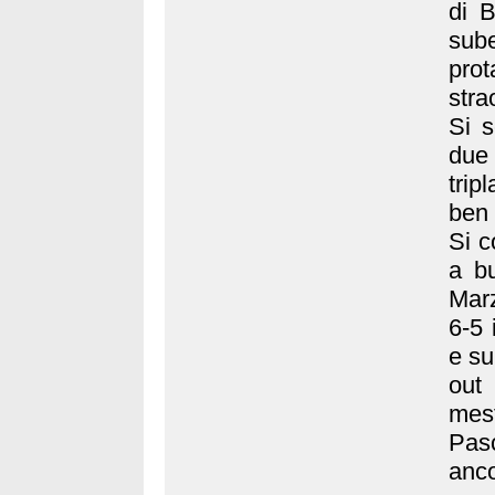
di B
sub
prot
stra
Si s
due 
trip
ben 
Si c
a bu
Marz
6-5 
e su
out
mest
Pas
anco