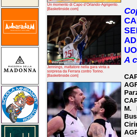
Un momento di Capo d’Orlando-Agrigento.
Cop
[Basketinside.com]
C
SE
AD
UO
A c
Jennings, mattatore nella gara vinta a
sorpresa da Ferrara contro Torino.
CAP
[Basketinside.com]
AGR
Parz
CAP
M. 
Bus
Ciri
AG