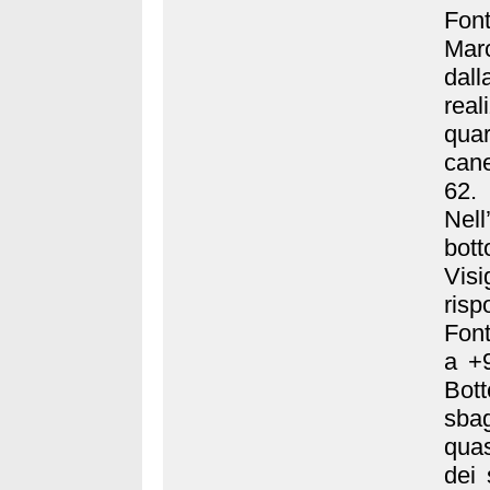
Fon
Marc
dal
real
quar
cane
62.
Nell
bot
Visi
ris
Font
a +9
Bot
sbag
quas
dei 