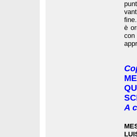
pun
vant
fine
è or
con
appr
Co
M
Q
SC
A c
MES
LUI