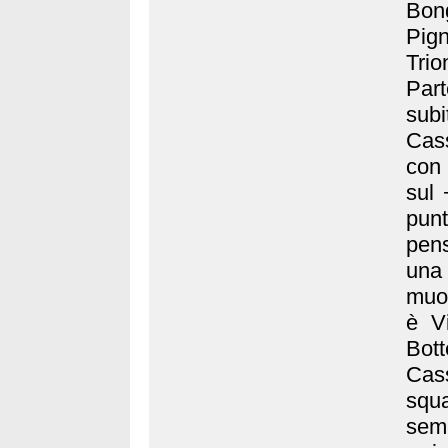
Bon
Pig
Trio
Part
sub
Cass
con 
sul 
punt
pens
una 
muov
è V
Bot
Cas
squa
semp