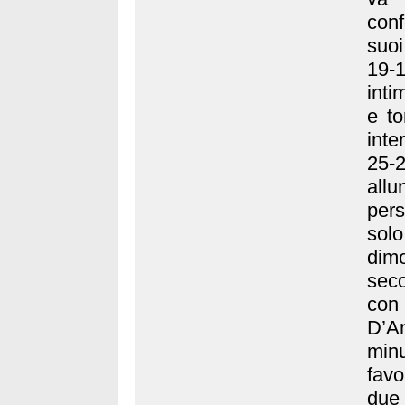
conf
suoi
19-
inti
e to
inte
25-
all
pers
sol
dimo
seco
con
D’An
min
favo
due