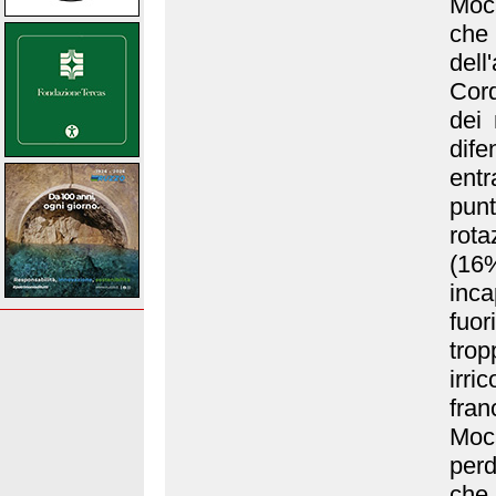
Moca
che
dell
Cord
dei 
dife
entr
punt
rota
(16%
inca
fuo
tro
irr
fra
Moca
perd
che,