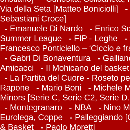
Via della Seta [Matteo Boniciolli]
Sebastiani Croce]
-
Emanuele Di Nardo
-
Enrico Sc
Summer League
-
FIP - Leghe
-
Francesco Ponticiello – ‘Ciccio e f
-
Gabri Di Bonaventura
-
Gallian
Amicacci
-
Il Mohicano del basket
-
La Partita del Cuore - Roseto pe
Rapone
-
Mario Boni
-
Michele Ma
Minors [Serie C, Serie C2, Serie D.
-
Montegranaro
-
NBA
-
Nino M
Eurolega, Coppe
-
Palleggiando [
& Basket
-
Paolo Moretti