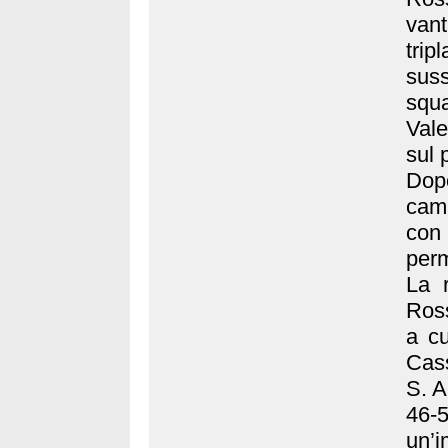
vant
trip
sus
squ
Vale
sul 
Dopo
camp
con 
perm
La r
Ross
a cu
Cass
S. A
46-
un’i