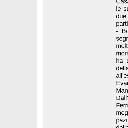
Casa
le s
due
part
- Bo
seg
molt
mome
ha d
del
all
Eva
Man
Dall
Fer
meg
pazi
dell