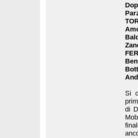
Dop
Parz
TOR
Amo
Bal
Zano
FER
Ben
Bot
Andr
Si 
prim
di D
Moby
fin
anco