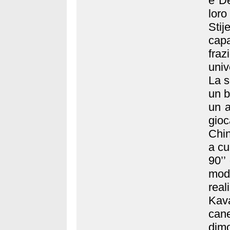
e De
loro
Stij
capa
fra
univ
La s
un b
un a
gio
Chin
a cu
90’’
mod
rea
Kav
cane
dimo