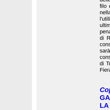
filo
nel
l'ut
ulti
pena
di 
cons
sar
cons
di T
Fier
Co
GA
LA