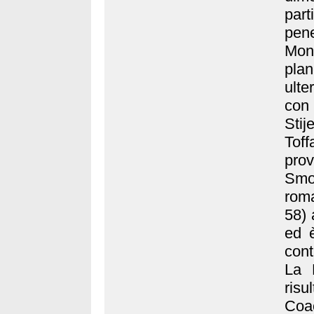
part
pen
Mona
pla
ulte
con 
Stij
Tof
prov
Smo
roma
58) 
ed è
cont
La 
risu
Coac