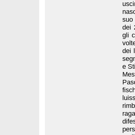
usc
naso
suo 
dei 
gli 
volt
dei 
segn
e St
Mest
Pas
fis
luis
rimb
raga
dife
pers