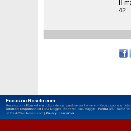
Il m
42.
Focus on Roseto.com
Roseto.com - Il basket e la cultura dei campanili senza frontiere. - Registrazione al Tr
Direttore responsabile:
Luca Maggitti
Editore:
Luca Maggitti
Partita IVA
010063706
© 2004-2026 Roseto.com |
Privacy
|
Disclaimer