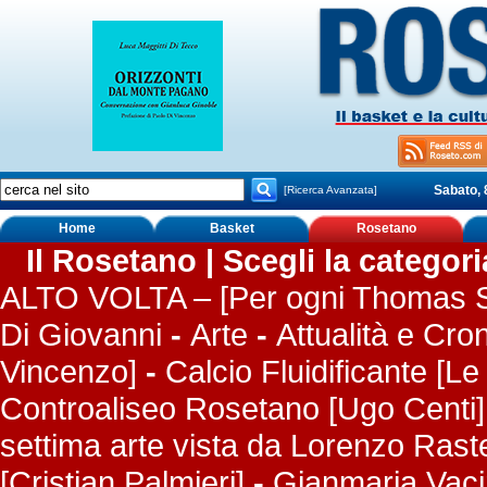
Sabato, 
[Ricerca Avanzata]
Home
Basket
Rosetano
Il Rosetano | Scegli la categor
ALTO VOLTA – [Per ogni Thomas S
Di Giovanni
-
Arte
-
Attualità e Cro
Vincenzo]
-
Calcio Fluidificante [Le
Controaliseo Rosetano [Ugo Centi]
settima arte vista da Lorenzo Rastel
[Cristian Palmieri]
-
Gianmaria Vaci