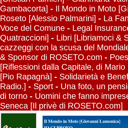
Gambacorta]
-
Il Mondo in Moto [
Roseto [Alessio Palmarini]
-
La Fame
Voce del Comune
-
Legal Insuranc
Quatraccioni]
-
Libri [Libriamoci 
cazzeggi con la scusa del Mondial
& Sponsor di ROSETO.com
-
Poes
[Riflessioni dalla Capitale, di Mario 
[Pio Rapagnà]
-
Solidarietà e Bene
Radio.]
-
Sport
-
Una foto, un pens
di torno
-
Uomini che fanno imprese
Seneca [Il privè di ROSETO.com]
Il Mondo in Moto [Giovanni Lamonica]
IO CI PROVO