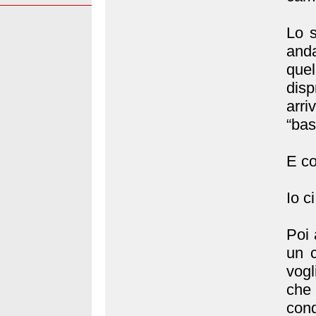
Lo 
anda
que
dis
arri
“ba
E co
Io c
Poi 
un c
vogl
che 
cond