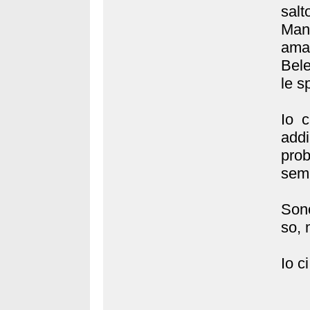
salt
Man
ama
Bel
le s
Io c
add
pro
sem
Sono
so, 
Io c