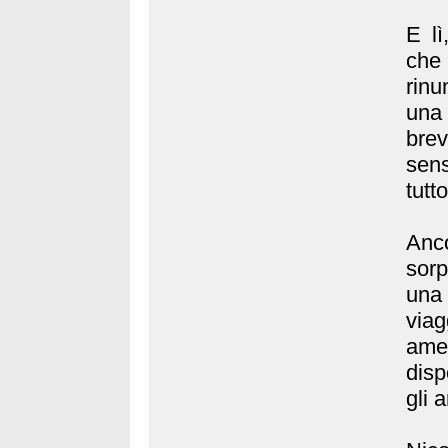
E l
che 
rinu
una 
bre
sen
tutt
Anc
sor
una
via
ame
disp
gli a