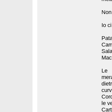
Non 
Io c
Pat
Cami
Sala
Mac
Le 
mera
diet
curv
Cord
le v
Car