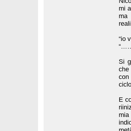
Nic
mi a
ma 
real
“io 
“…
Si g
che
con 
cicl
E co
riin
mia 
indi
metà