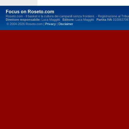
Focus on Roseto.com
Roseto.com - Il basket e la cultura dei campanili senza frontiere. - Registrazione al Tr
Direttore responsabile:
Luca Maggitti
Editore:
Luca Maggitti
Partita IVA
010063706
© 2004-2026 Roseto.com |
Privacy
|
Disclaimer