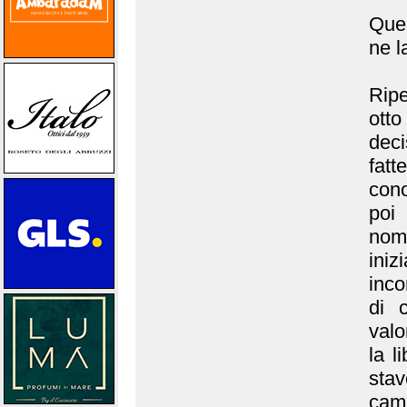
Quel
ne l
Ripe
ott
deci
fat
cono
poi
noma
ini
inco
di 
valo
la l
stav
camb