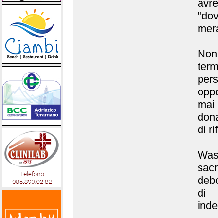
avre
"dov
mera
Non
term
per
oppo
mai 
dona
di ri
Wash
sacr
deb
di 
inde