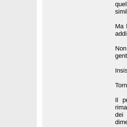
quel
simi
Ma l
addi
Non 
gent
Insi
Torn
Il p
rima
dei
dime