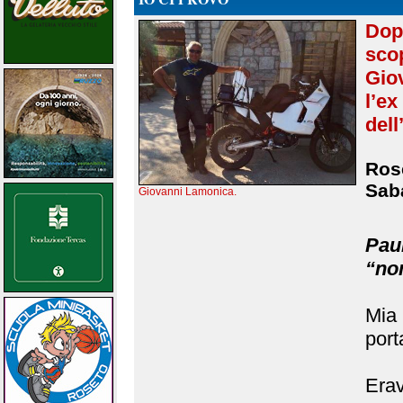
Dop
scop
Gio
l’e
dell
Rose
Sab
Giovanni Lamonica.
Pau
“no
Mia
port
Era