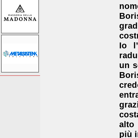
nome
Bor
grad
cost
Io l
radu
un s
Bori
cred
entr
gra
cost
alto
più i