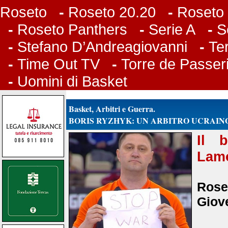
Roseto
-
Roseto 20.20
-
Roseto 
-
Roseto Panthers
-
Serie A
-
S
-
Stefano D’Andreagiovanni
-
Te
-
Time Out TV
-
Torre de Passer
-
Uomini di Basket
Basket, Arbitri e Guerra.
BORIS RYZHYK: UN ARBITRO UCRAINO
Il 
Lamo
Roset
Giove