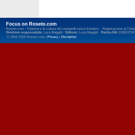
Focus on Roseto.com
Roseto.com - Il basket e la cultura dei campanili senza frontiere. - Registrazione al Tr
Direttore responsabile:
Luca Maggitti
Editore:
Luca Maggitti
Partita IVA
010063706
© 2004-2026 Roseto.com |
Privacy
|
Disclaimer