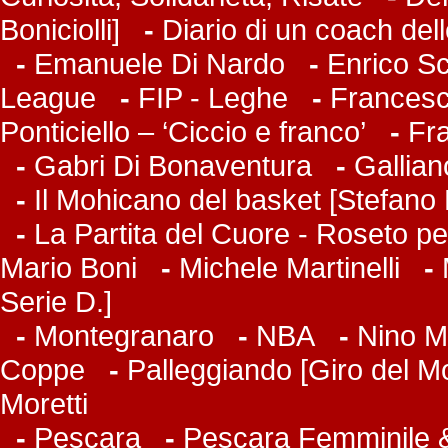
Boniciolli]
-
Diario di un coach del
-
Emanuele Di Nardo
-
Enrico Sc
League
-
FIP - Leghe
-
Francesco
Ponticiello – ‘Ciccio e franco’
-
Fr
-
Gabri Di Bonaventura
-
Gallian
-
Il Mohicano del basket [Stefano 
-
La Partita del Cuore - Roseto pe
Mario Boni
-
Michele Martinelli
-
Serie D.]
-
Montegranaro
-
NBA
-
Nino M
Coppe
-
Palleggiando [Giro del M
Moretti
-
Pescara
-
Pescara Femminile &