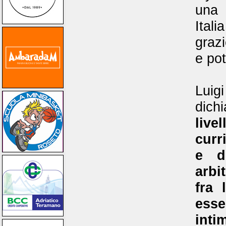
una 
Ital
grazi
e pot
Lui
dichi
live
curr
e d
arbi
fra 
esse
inti