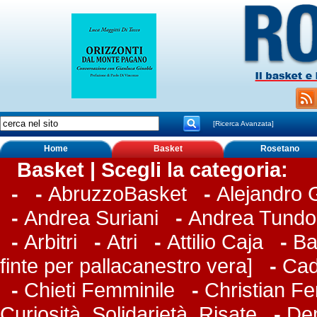
[Ricerca Avanzata]
Home
Basket
Rosetano
Basket | Scegli la categoria:
-
-
AbruzzoBasket
-
Alejandro
-
Andrea Suriani
-
Andrea Tundo
-
Arbitri
-
Atri
-
Attilio Caja
-
Ba
finte per pallacanestro vera]
-
Cad
-
Chieti Femminile
-
Christian Fer
Curiosità, Solidarietà, Risate
-
De