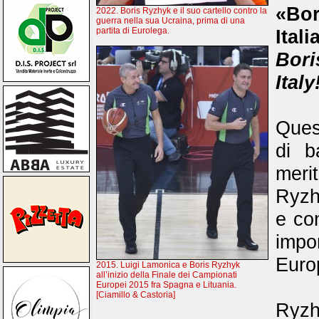
«Bor
2022. Boris Ryzhyk e il suo cartello contro la
guerra nella sua Ucraina, prima di una
Itali
partita di Eurolega.
Bori
Italy
Ques
di b
meri
Ryzh
e con
impo
Euro
2015. Luigi Lamonica e Boris Ryzhyk
all’inizio della Finale dei Campionati
Europei 2015 fra Spagna e Lituania.
[Ciamillo & Castoria]
Ryzhy