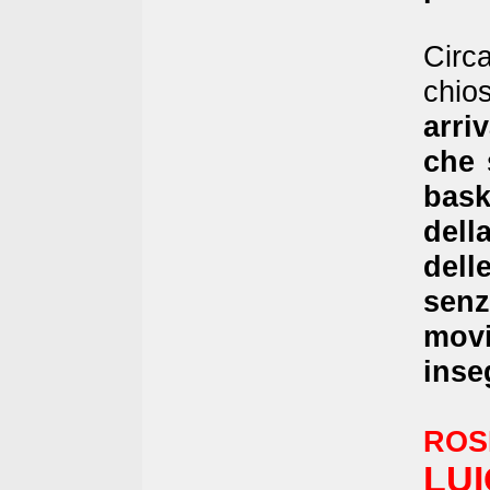
Circa
chio
arri
che 
bask
dell
del
senz
mov
inse
ROS
LUI