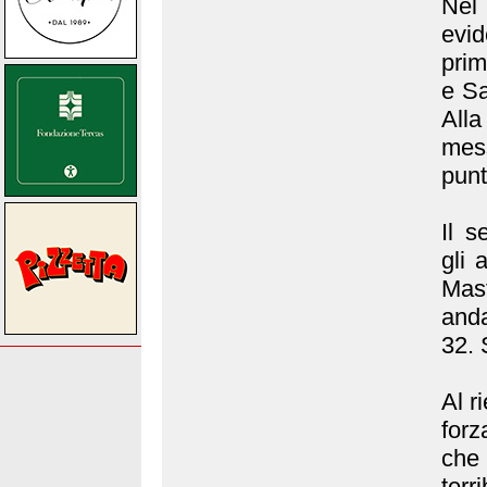
Nel 
evid
prim
e Sa
Alla
mes
punt
Il s
gli 
Mas
anda
32. 
Al r
forz
che
terr