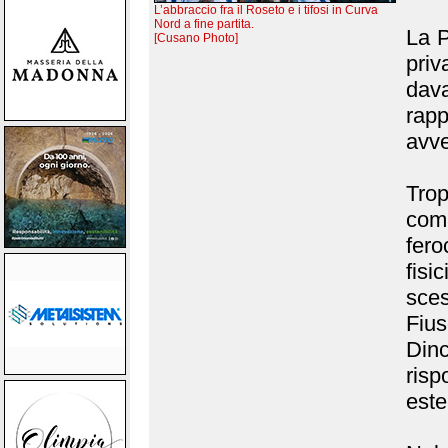
L’abbraccio fra il Roseto e i tifosi in Curva
Nord a fine partita.
La P
[Cusano Photo]
priv
dava
rap
avve
Tro
com
fer
fisi
sce
Fiu
Dinc
risp
este