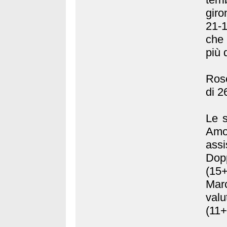
giro
21-1
che 
più 
Rose
di 2
Le s
Amo
ass
Dopp
(15
Mar
valu
(11+