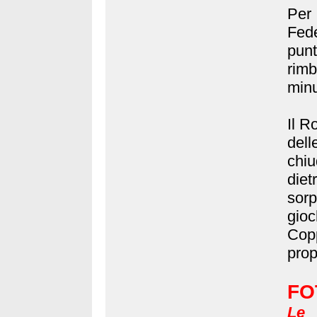
Per
Fed
punt
rimb
minu
Il R
dell
chiu
die
sor
gio
Cop
prop
FO
Le 