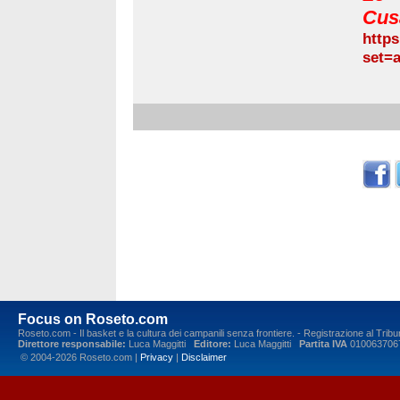
Cus
http
set=
Focus on Roseto.com
Roseto.com - Il basket e la cultura dei campanili senza frontiere. - Registrazione al Tr
Direttore responsabile:
Luca Maggitti
Editore:
Luca Maggitti
Partita IVA
010063706
© 2004-2026 Roseto.com |
Privacy
|
Disclaimer