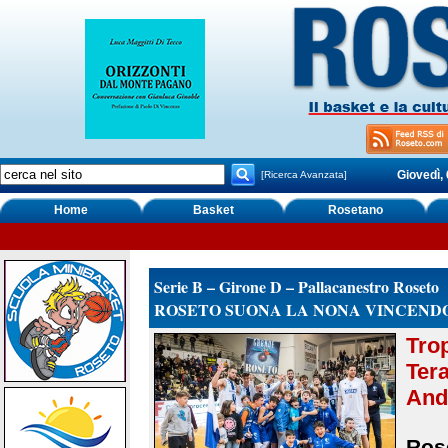
Giovedì,
[Ricerca Avanzata]
Home
Basket
Rosetano
Serie B – Girone D – Pallacanestro Roseto
ROSETO SUONA LA NONA VINCENDO 
Tro
Tera
And
Rose