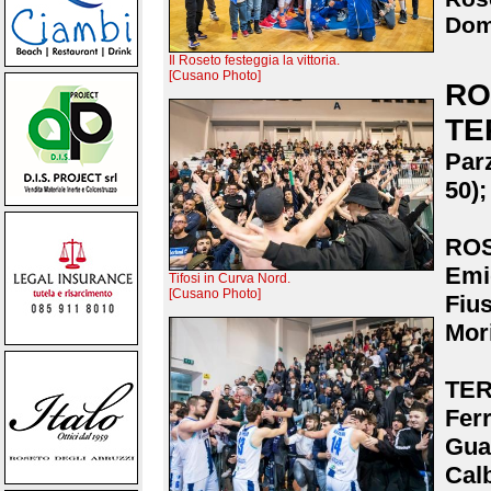
Dom
Il Roseto festeggia la vittoria.
[Cusano Photo]
RO
TE
Parz
50);
ROS
Emi
Tifosi in Curva Nord.
[Cusano Photo]
Fius
Mori
TER
Ferr
Gua
Calb