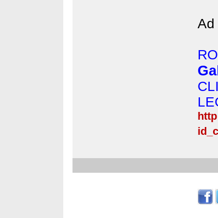
Ad 
RO
Ga
C
LE
htt
id_