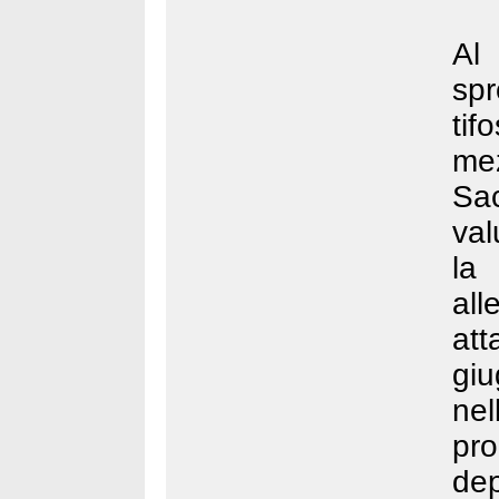
Al 
spr
tif
mez
Sac
va
la
all
at
giu
ne
pr
dep