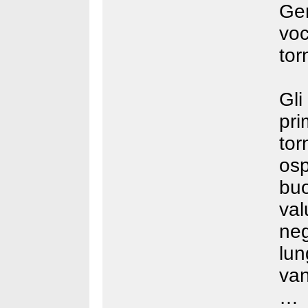
Ge
vo
tor
Gli
pr
tor
osp
buo
va
ne
lu
van
…