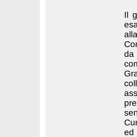
Il 
esa
al
Co
da
com
Gra
col
as
pre
se
Cum
ed 