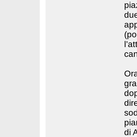
pia
du
ap
(p
l’
can
Ora
gr
do
dir
so
pia
di 