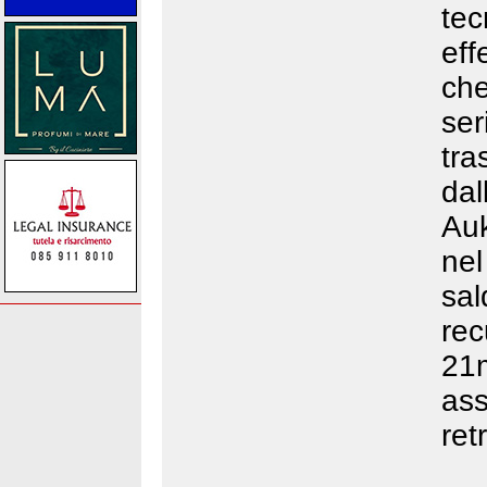
te
eff
ch
ser
tr
da
Auk
nel
sal
rec
21
ass
ret