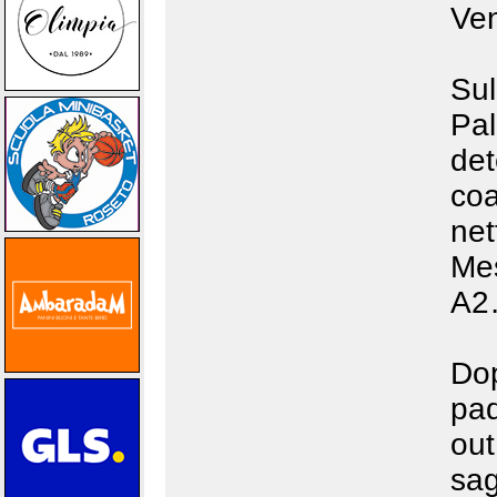
Veni
Su
Pal
det
c
net
Mes
A2
Dop
pad
ou
sa