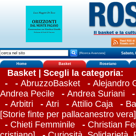
Sabato, 
[Ricerca Avanzata]
Home
Basket
Rosetano
Basket | Scegli la categoria:
-
-
AbruzzoBasket
-
Alejandro
Andrea Pecile
-
Andrea Suriani
-
Arbitri
-
Atri
-
Attilio Caja
-
Ba
[Storie finte per pallacanestro vera]
-
Chieti Femminile
-
Christian Fer
cristiano]
-
Curiosità, Solidarietà,