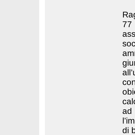
Rag
77
ass
so
am
gi
all
co
ob
cal
ad
l’i
di 