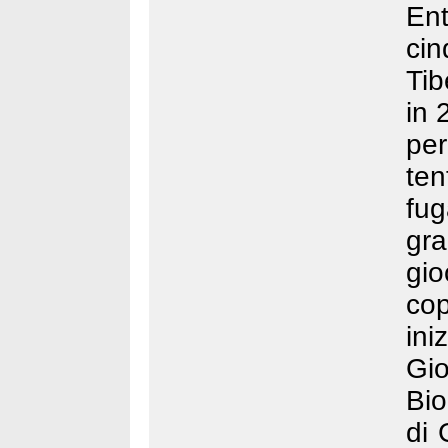
Ent
cin
Tib
in 
pe
te
fug
gra
gio
co
ini
Gio
Bio
di 