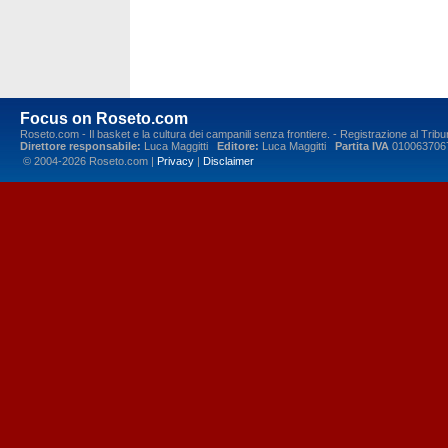
Focus on Roseto.com
Roseto.com - Il basket e la cultura dei campanili senza frontiere. - Registrazione al Tr
Direttore responsabile:
Luca Maggitti
Editore:
Luca Maggitti
Partita IVA
010063706
© 2004-2026 Roseto.com |
Privacy
|
Disclaimer