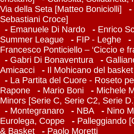
Via della Seta [Matteo Boniciolli]
Sebastiani Croce]
-
Emanuele Di Nardo
-
Enrico Sc
Summer League
-
FIP - Leghe
-
Francesco Ponticiello – ‘Ciccio e f
-
Gabri Di Bonaventura
-
Gallian
Amicacci
-
Il Mohicano del basket
-
La Partita del Cuore - Roseto pe
Rapone
-
Mario Boni
-
Michele Ma
Minors [Serie C, Serie C2, Serie D.
-
Montegranaro
-
NBA
-
Nino M
Eurolega, Coppe
-
Palleggiando [
& Basket
-
Paolo Moretti