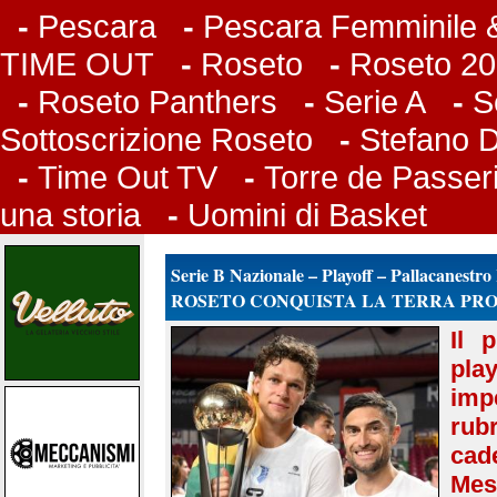
-
Pescara
-
Pescara Femminile &
TIME OUT
-
Roseto
-
Roseto 20
-
Roseto Panthers
-
Serie A
-
S
Sottoscrizione Roseto
-
Stefano 
-
Time Out TV
-
Torre de Passer
una storia
-
Uomini di Basket
Serie B Nazionale – Playoff – Pallacanestro
ROSETO CONQUISTA LA TERRA PR
Il 
pla
imp
rub
cad
Mes