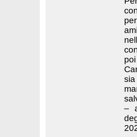
Pe
con
pe
ami
ne
con
poi
Cam
sia
mar
sal
– 
de
20