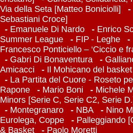
Via della Seta [Matteo Boniciolli]
Sebastiani Croce]
-
Emanuele Di Nardo
-
Enrico Sc
Summer League
-
FIP - Leghe
-
Francesco Ponticiello – ‘Ciccio e f
-
Gabri Di Bonaventura
-
Gallian
Amicacci
-
Il Mohicano del basket
-
La Partita del Cuore - Roseto pe
Rapone
-
Mario Boni
-
Michele Ma
Minors [Serie C, Serie C2, Serie D.
-
Montegranaro
-
NBA
-
Nino M
Eurolega, Coppe
-
Palleggiando [
& Basket
-
Paolo Moretti