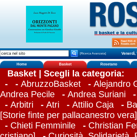
Venerdì,
[Ricerca Avanzata]
Home
Basket
Rosetano
Basket | Scegli la categoria:
-
-
AbruzzoBasket
-
Alejandro
Andrea Pecile
-
Andrea Suriani
-
Arbitri
-
Atri
-
Attilio Caja
-
Ba
[Storie finte per pallacanestro vera]
-
Chieti Femminile
-
Christian Fer
cristiano]
-
Curiosità, Solidarietà,