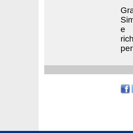
Gra
Sim
e 
ric
per