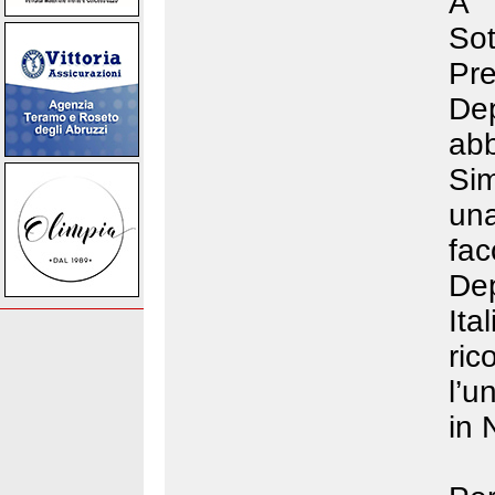
A 
Sot
Pr
De
ab
Si
una
fa
De
It
ri
l’u
in 