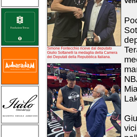
Vene
Poc
So
de
Te
Simone Fontecchio riceve dal deputato
Giulio Sottanelli la medaglia della Camera
dei Deputati della Repubblica Italiana.
med
mar
NB
Mi
Lak
Gi
vi