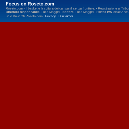
Focus on Roseto.com
Roseto.com - Il basket e la cultura dei campanili senza frontiere. - Registrazione al Tr
Direttore responsabile:
Luca Maggitti
Editore:
Luca Maggitti
Partita IVA
010063706
© 2004-2026 Roseto.com |
Privacy
|
Disclaimer