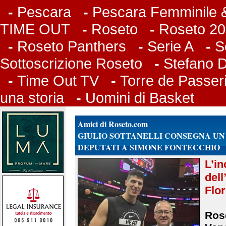
-
Pescara
-
Pescara Femminile &
TIME OUT
-
Roseto
-
Roseto 20
-
Roseto Panthers
-
Serie A
-
S
Sottoscrizione Roseto
-
Stefano 
-
Time Out TV
-
Torre de Passer
una storia
-
Uomini di Basket
Amici di Roseto.com
GIULIO SOTTANELLI CONSEGNA U
DEPUTATI A SIMONE FONTECCHIO
L’i
del
Flor
Rose