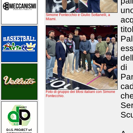
pal
uno
Simone Fontecchio e Giulio Sottanelli, a
acq
Miami.
tit
Pal
es
del
di
Pa
cad
Foto di gruppo dei tifosi italiani con Simone
ch
Fontecchio.
Se
Scu