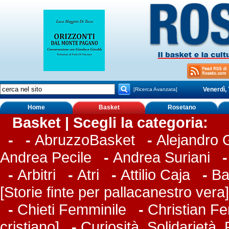
Venerdì,
[Ricerca Avanzata]
Home
Basket
Rosetano
Basket | Scegli la categoria:
-
-
AbruzzoBasket
-
Alejandro
Andrea Pecile
-
Andrea Suriani
-
Arbitri
-
Atri
-
Attilio Caja
-
Ba
[Storie finte per pallacanestro vera]
-
Chieti Femminile
-
Christian Fer
cristiano]
-
Curiosità, Solidarietà,