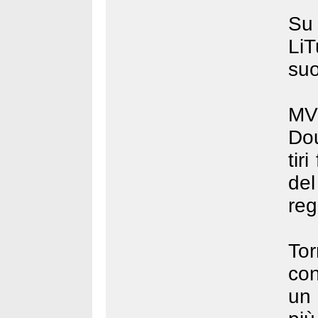
Su
LiT
suo
MVP
Dou
tir
del
reg
To
con
un 