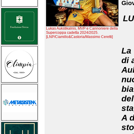
Giov
LU
Lukas Aukstikalnis, MVP e Cannoniere della
Supercoppa cadetta 2024/2025.
[LNP/Ciamillo&Castoria/Massimo Ceretti]
La 
di 
Au
nu
bi
de
sta
A d
st