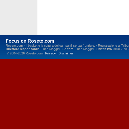
Focus on Roseto.com
Roseto.com - Il basket e la cultura dei campanili senza frontiere. - Registrazione al Tr
Direttore responsabile:
Luca Maggitti
Editore:
Luca Maggitti
Partita IVA
010063706
© 2004-2026 Roseto.com |
Privacy
|
Disclaimer