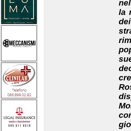
nel
la 
dei
st
ri
pop
su
de
cr
Ro
di
Mo
co
gio