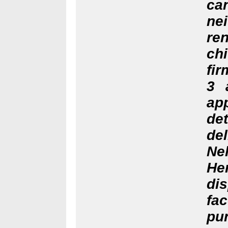
ca
ne
ren
chi
fi
3 
ap
de
del
Ne
He
di
fa
pu