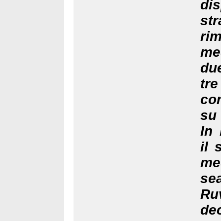
di
st
ri
me
du
tr
co
su 
In
il 
me
se
Ru
dec