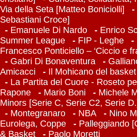
Via della Seta [Matteo Boniciolli]
Sebastiani Croce]
-
Emanuele Di Nardo
-
Enrico Sc
Summer League
-
FIP - Leghe
-
Francesco Ponticiello – ‘Ciccio e f
-
Gabri Di Bonaventura
-
Gallian
Amicacci
-
Il Mohicano del basket
-
La Partita del Cuore - Roseto pe
Rapone
-
Mario Boni
-
Michele Ma
Minors [Serie C, Serie C2, Serie D.
-
Montegranaro
-
NBA
-
Nino M
Eurolega, Coppe
-
Palleggiando [
& Basket
-
Paolo Moretti