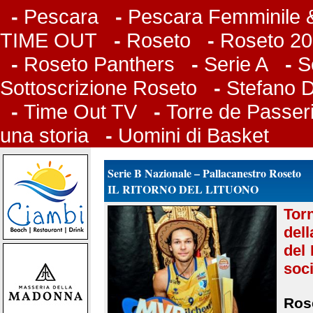
-
Pescara
-
Pescara Femminile &
TIME OUT
-
Roseto
-
Roseto 20
-
Roseto Panthers
-
Serie A
-
S
Sottoscrizione Roseto
-
Stefano 
-
Time Out TV
-
Torre de Passer
una storia
-
Uomini di Basket
Serie B Nazionale – Pallacanestro Roseto
IL RITORNO DEL LITUONO
Tor
del
del 
soci
Rose