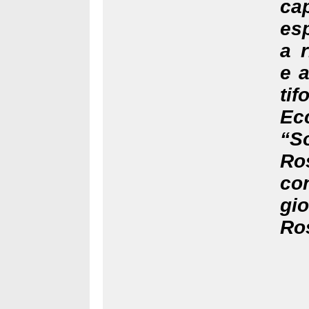
ca
esp
a r
e 
tif
Ec
“So
Ros
con
gio
Ro