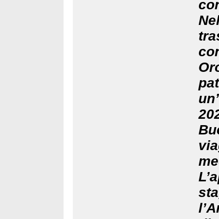
con
Ne
tra
co
Oro
pa
un’
20
Bu
vi
me
L’a
st
l’