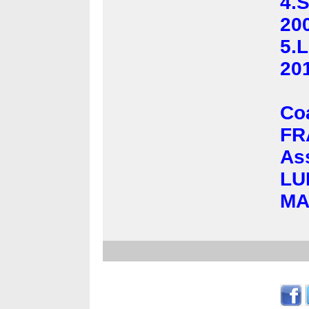
4.
20
5.
20
Co
FR
Ass
LU
MA