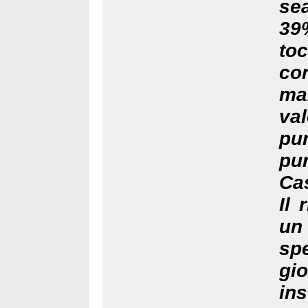
se
39%
toc
co
ma
va
pu
pu
Cas
Il 
un
sp
gi
ins