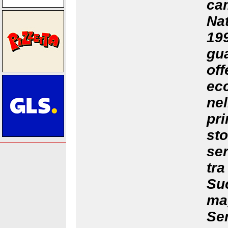
cam
Na
19
gu
of
ec
ne
pr
st
ser
tr
Su
mag
Se