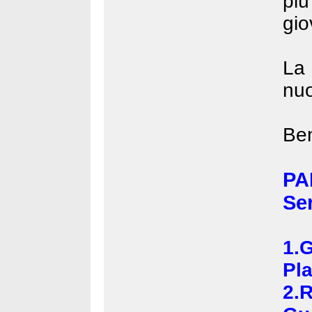
più
giov
La 
nu
Ben
PA
Se
1
Pl
2.