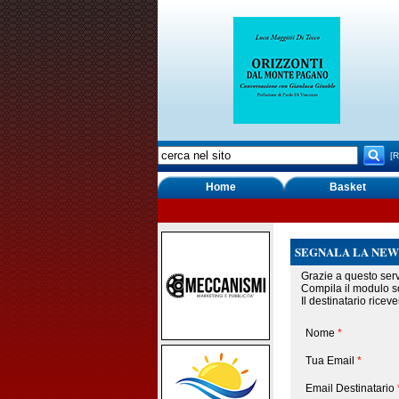
[R
Home
Basket
SEGNALA LA NEW
Grazie a questo serv
Compila il modulo so
Il destinatario ricev
Nome
*
Tua Email
*
Email Destinatario