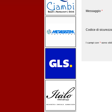
Messaggio
*
Codice di sicurezz
I campi con
*
sono obbl