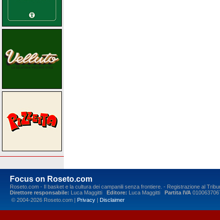
Focus on Roseto.com
Roseto.com - Il basket e la cultura dei campanili senza frontiere. - Registrazione al Tr
Direttore responsabile:
Luca Maggitti
Editore:
Luca Maggitti
Partita IVA
010063706
© 2004-2026 Roseto.com |
Privacy
|
Disclaimer