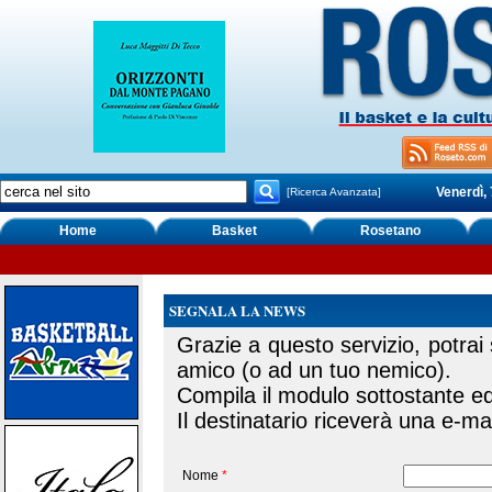
Venerdì,
[Ricerca Avanzata]
Home
Basket
Rosetano
SEGNALA LA NEWS
Grazie a questo servizio, potrai
amico (o ad un tuo nemico).
Compila il modulo sottostante ed 
Il destinatario riceverà una e-mai
Nome
*