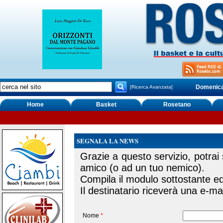
Domenica,
[Ricerca Avanzata]
Home
Basket
Rosetano
SEGNALA LA NEWS
Grazie a questo servizio, potrai
amico (o ad un tuo nemico).
Compila il modulo sottostante ed 
Il destinatario riceverà una e-mai
Nome
*