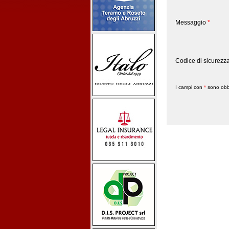
Messaggio
*
Codice di sicurezz
I campi con
*
sono obbl