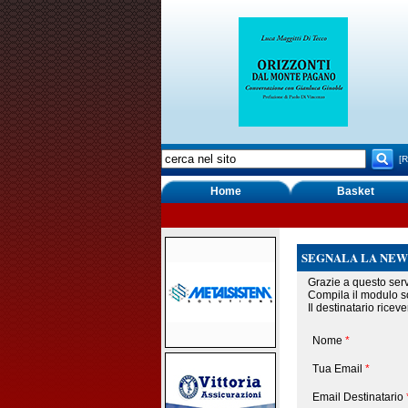
[R
Home
Basket
SEGNALA LA NEW
Grazie a questo serv
Compila il modulo so
Il destinatario ricev
Nome
*
Tua Email
*
Email Destinatario