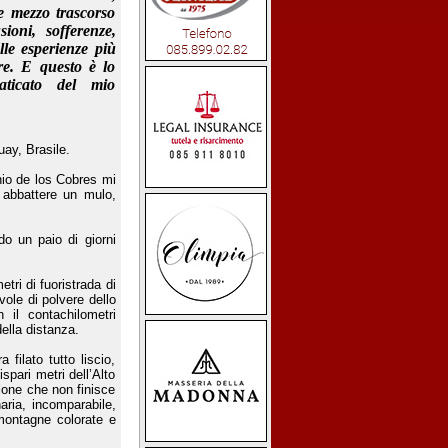
e mezzo trascorso
sioni, sofferenze,
lle esperienze più
re. E questo è lo
maticato del mio
uay, Brasile.
onio de los Cobres mi
 abbattere un mulo,
do un paio di giorni
tri di fuoristrada di
ole di polvere dello
 il contachilometri
ella distanza.
filato tutto liscio,
ispari metri dell’Alto
bione che non finisce
aria, incomparabile,
 montagne colorate e