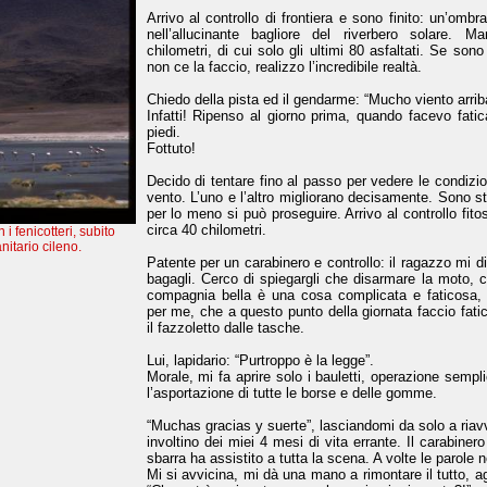
Arrivo al controllo di frontiera e sono finito: un’omb
nell’allucinante bagliore del riverbero solare. 
chilometri, di cui solo gli ultimi 80 asfaltati. Se sono 
non ce la faccio, realizzo l’incredibile realtà.
Chiedo della pista ed il gendarme: “Mucho viento arriba
Infatti! Ripenso al giorno prima, quando facevo fatic
piedi.
Fottuto!
Decido di tentare fino al passo per vedere le condizio
vento. L’uno e l’altro migliorano decisamente. Sono 
per lo meno si può proseguire. Arrivo al controllo fito
circa 40 chilometri.
i fenicotteri, subito
anitario cileno.
Patente per un carabinero e controllo: il ragazzo mi d
bagagli. Cerco di spiegargli che disarmare la moto,
compagnia bella è una cosa complicata e faticosa, s
per me, che a questo punto della giornata faccio fatic
il fazzoletto dalle tasche.
Lui, lapidario: “Purtroppo è la legge”.
Morale, mi fa aprire solo i bauletti, operazione sempl
l’asportazione di tutte le borse e delle gomme.
“Muchas gracias y suerte”, lasciandomi da solo a riavv
involtino dei miei 4 mesi di vita errante. Il carabinero
sbarra ha assistito a tutta la scena. A volte le parole
Mi si avvicina, mi dà una mano a rimontare il tutto, a