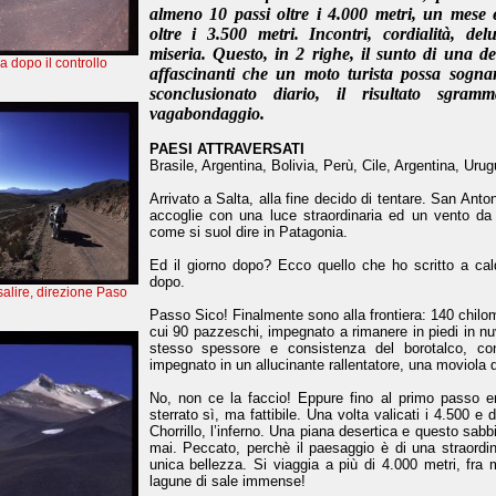
almeno 10 passi oltre i 4.000 metri, un mese 
oltre i 3.500 metri. Incontri, cordialità, delu
miseria. Questo, in 2 righe, il sunto di una de
 dopo il controllo
affascinanti che un moto turista possa sogna
sconclusionato diario, il risultato sgram
vagabondaggio.
PAESI ATTRAVERSATI
Brasile, Argentina, Bolivia, Perù, Cile, Argentina, Urug
Arrivato a Salta, alla fine decido di tentare. San Ant
accoglie con una luce straordinaria ed un vento da
come si suol dire in Patagonia.
Ed il giorno dopo? Ecco quello che ho scritto a cal
dopo.
salire, direzione Paso
Passo Sico! Finalmente sono alla frontiera: 140 chilome
cui 90 pazzeschi, impegnato a rimanere in piedi in nuv
stesso spessore e consistenza del borotalco, con
impegnato in un allucinante rallentatore, una moviola d
No, non ce la faccio! Eppure fino al primo passo era 
sterrato sì, ma fattibile. Una volta valicati i 4.500 e d
Chorrillo, l’inferno. Una piana desertica e questo sab
mai. Peccato, perchè il paesaggio è di una straordin
unica bellezza. Si viaggia a più di 4.000 metri, fra
lagune di sale immense!