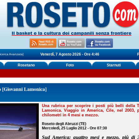
Venerdì, 7 Agosto 2026 - Ore 4:46
F
icerca Avanzata]
Rosetano
Foto
Starnuti
o [Giovanni Lamonica]
Una rubrica per scoprire i posti più belli della
Lamonica. Viaggio in America, Cile, nel 2003, 
chilometri in 4 mesi e mezzo.
Roseto degli Abruzzi (TE)
Mercoledì, 25 Luglio 2012 - Ore 07:30
Sud America: quattro mesi e mezzo, più di 3