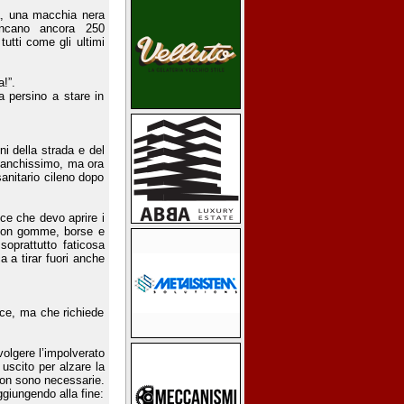
ra, una macchia nera
Mancano ancora 250
tutti come gli ultimi
!”.
a persino a stare in
ni della strada e del
stanchissimo, ma ora
sanitario cileno dopo
ice che devo aprire i
 con gomme, borse e
oprattutto faticosa
a a tirar fuori anche
ice, ma che richiede
olgere l’impolverato
 uscito per alzare la
 non sono necessarie.
ggiungendo alla fine: