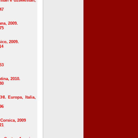
tan e Uzbekistan,
47
na, 2009.
75
co, 2009.
14
53
ina, 2010.
80
 Europa, Italia,
96
Corsica, 2009
21