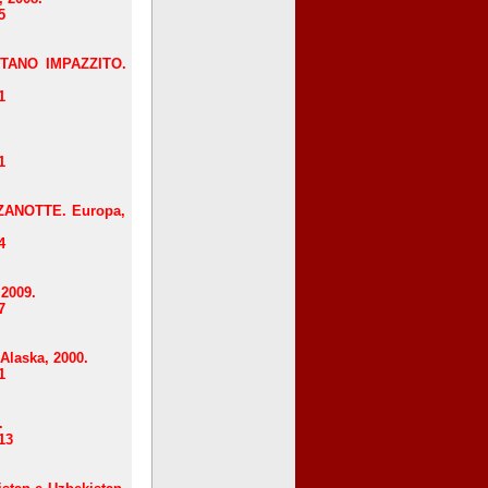
5
ITANO IMPAZZITO.
1
1
ANOTTE. Europa,
4
 2009.
7
laska, 2000.
1
.
13