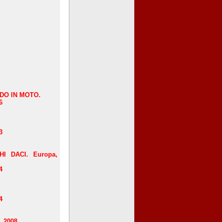
NDO IN MOTO.
6
3
 DACI. Europa,
4
4
 2008.