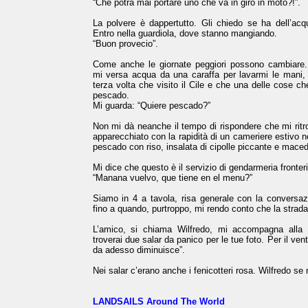
“Che potrà mai portare uno che va in giro in moto?!”.
La polvere è dappertutto. Gli chiedo se ha dell’acq
Entro nella guardiola, dove stanno mangiando.
“Buon provecio”.
Come anche le giornate peggiori possono cambiare
mi versa acqua da una caraffa per lavarmi le mani, 
terza volta che visito il Cile e che una delle cose che
pescado.
Mi guarda: “Quiere pescado?”
Non mi dà neanche il tempo di rispondere che mi ritr
apparecchiato con la rapidità di un cameriere estivo ne
pescado con riso, insalata di cipolle piccante e maced
Mi dice che questo è il servizio di gendarmeria fronteri
“Manana vuelvo, que tiene en el menu?”
Siamo in 4 a tavola, risa generale con la conversaz
fino a quando, purtroppo, mi rendo conto che la strada
L’amico, si chiama Wilfredo, mi accompagna alla 
troverai due salar da panico per le tue foto. Per il ven
da adesso diminuisce”.
Nei salar c’erano anche i fenicotteri rosa. Wilfredo se
LANDSAILS Around The World