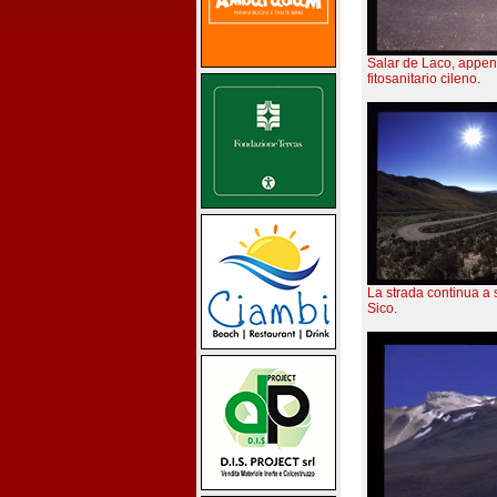
Salar de Laco, appena
fitosanitario cileno.
La strada continua a 
Sico.