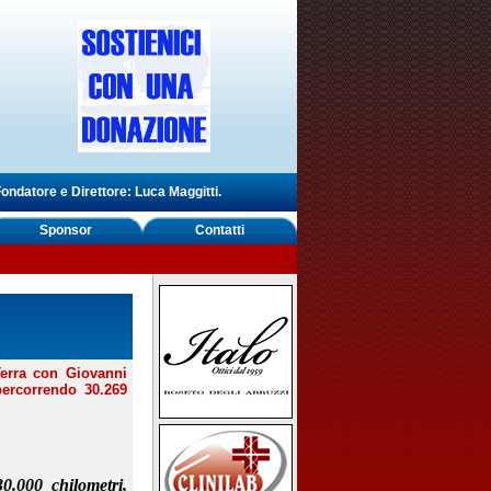
ondatore e Direttore: Luca Maggitti.
Sponsor
Contatti
 Terra con Giovanni
percorrendo 30.269
0.000 chilometri,