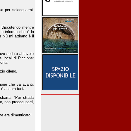
ua per sciacquarmi.
. Discutendo mentre
lo informo che è la
 più mi attirano è il
ovo seduto al tavolo
i locali di Riccione:
onia.
zio cileno.
ione che va avanti,
 è ancora tanta.
sbarra: “Per strada
to, non preoccuparti,
 ne era dimenticato!