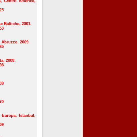
 Centro America,
25
 Baltiche, 2001.
53
Abruzzo, 2009.
85
a, 2008.
98
38
70
uropa, Istanbul,
09