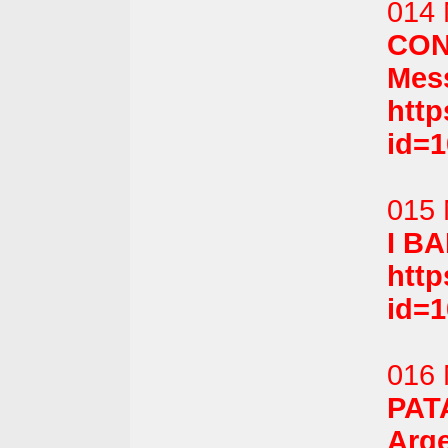
014 
CON
Mess
htt
id=1
015 
I BA
htt
id=
016 
PAT
Arge