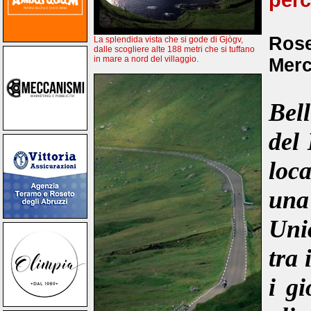
perc
Rose
La splendida vista che si gode di Gjògv,
dalle scogliere alte 188 metri che si tuffano
in mare a nord del villaggio.
Merc
Bel
del 
loc
una
Uni
tra 
i gi