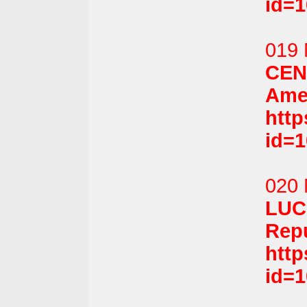
id=
019 
CEN
Amer
htt
id=
020 
LUC
Repu
htt
id=