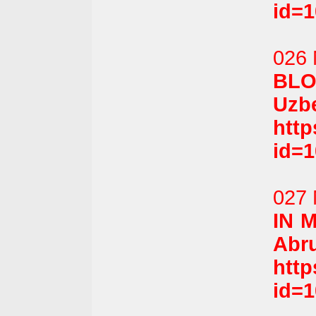
id=
026 
BL
Uzbe
htt
id=
027 
IN 
Abru
htt
id=