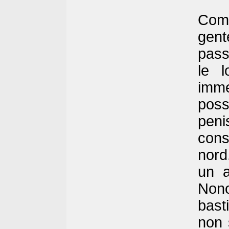
Comu
gent
pass
le l
imme
poss
pen
cons
nord
un a
Nono
bast
non 