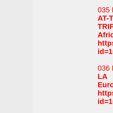
035 
AT-
TRI
Afri
htt
id=
036 
LA 
Euro
htt
id=