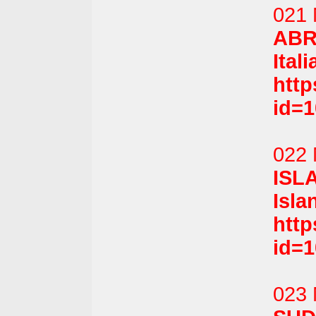
021 
ABR
Ital
htt
id=
022 
ISL
Isla
htt
id=
023 