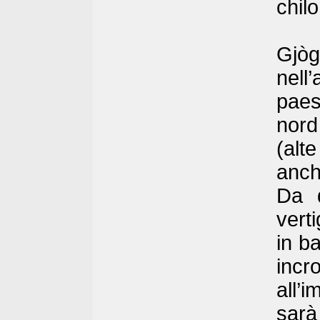
chilo
Gjò
nell
paes
nord
(alt
anch
Da q
verti
in b
incr
all’
sar