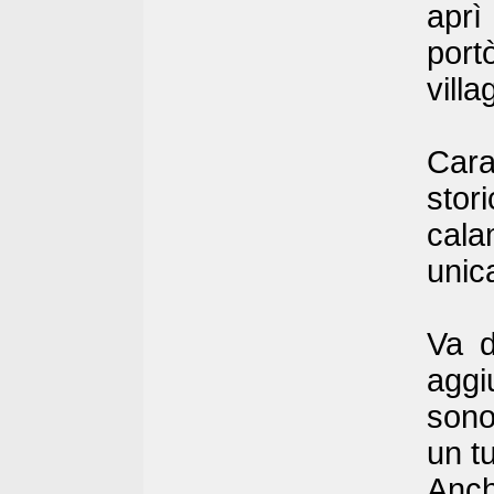
aprì
port
villa
Cara
stor
cala
unic
Va d
aggi
sono
un tu
Anc