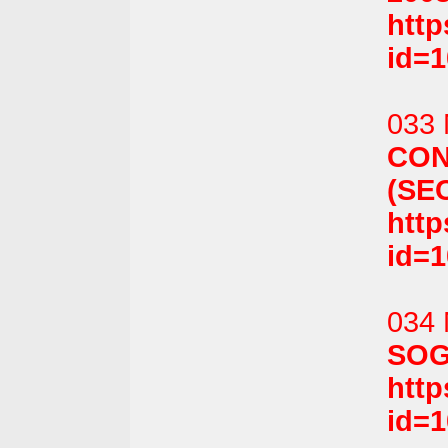
htt
id=
033 
CO
(SE
htt
id=
034 
SOGN
htt
id=