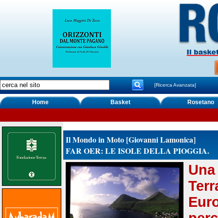
[Ricerca Avanzata]
Home
Basket
Rosetano
Il Mondo in Moto [Giovanni Lamonica]
FAR OER: LE ISOLE DELLA PIOGGIA.
Una 
Ter
Euro