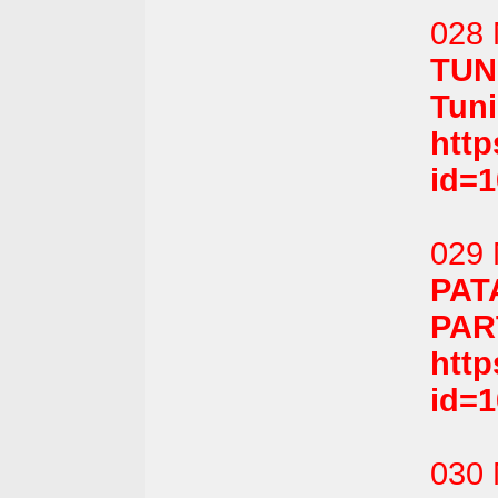
028 
TUN
Tuni
htt
id=
029 
PA
PART
htt
id=
030 