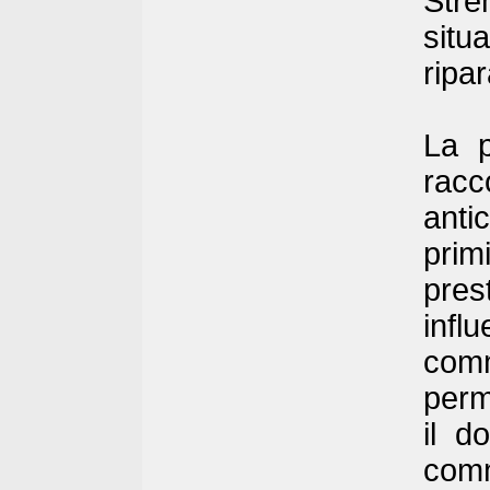
Stre
situ
ripar
La p
racc
anti
prim
pres
infl
comm
perm
il d
comm