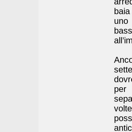
arre
baia
uno 
bas
all’
Anco
sette
dovr
per 
sepa
volt
poss
anti