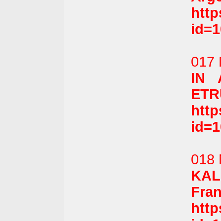
htt
id=
017 
IN 
ETRU
htt
id=
018 
KAL
Fran
htt