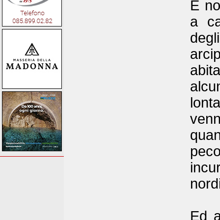
E no
a ca
degl
arci
abit
alcun
lont
venn
quan
peco
incu
nordi
Ed a