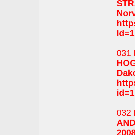
STR
Norv
htt
id=
031 
HOGS
Dako
htt
id=
032 
AND
2008