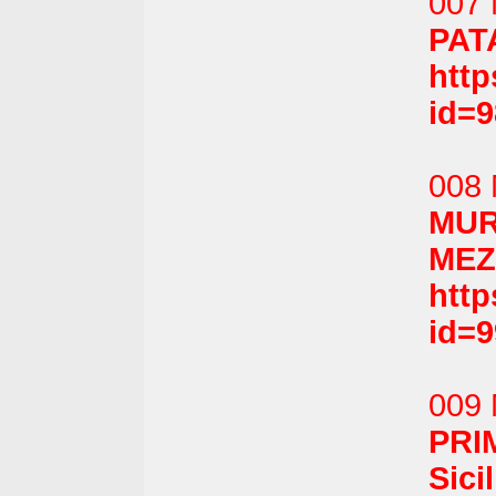
007 
PAT
htt
id=
008 
MUR
MEZ
htt
id=
009 
PRI
Sici