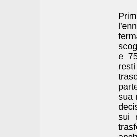
Prim
l’en
ferm
scogl
e 75
rest
tras
part
sua 
deci
sui 
tras