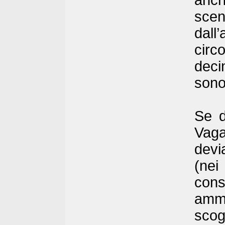
anch
scen
dall
circ
decin
sono
Se d
Vaga
devi
(nei
cons
amm
scog