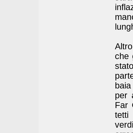
infl
manc
lungh
Altr
che 
stat
part
baia
per 
Far 
tett
verd