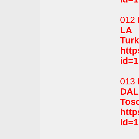
012 
LA 
Turk
htt
id=
013 
DAL
Tosc
htt
id=