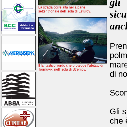
gli
La strada corre alta nella parte
sic
settentrionale dell’isola di Esturoy.
anch
Pren
polm
mare
Il fantastico fiordo che protegge l’abitato di
Tjornuvik, nell’isola di Stremoy.
di no
Scon
Gli 
che è