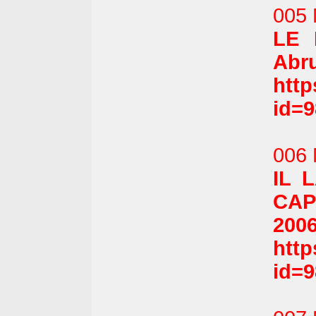
005 
LE 
Abru
htt
id=
006 
IL 
CAP
2006
htt
id=