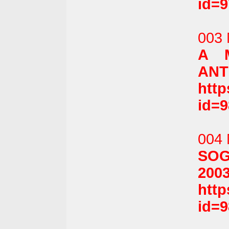
id=
003 
A 
ANTI
htt
id=
004 
SOG
2003
htt
id=