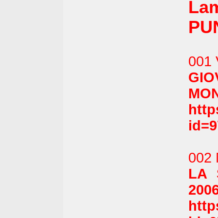
Lam
PU
001 
GIO
MON
htt
id=
002 
LA 
2006
htt