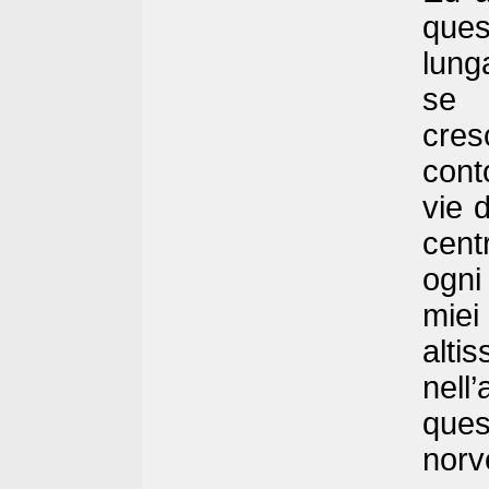
ques
lung
se 
cres
cont
vie 
cent
ogni
mie
alt
nell’
ques
norv