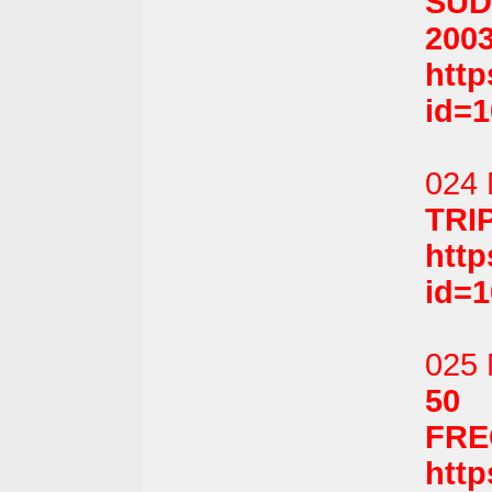
SUD
2003
htt
id=
024 
TRIP
htt
id=
025 
50
FRE
htt