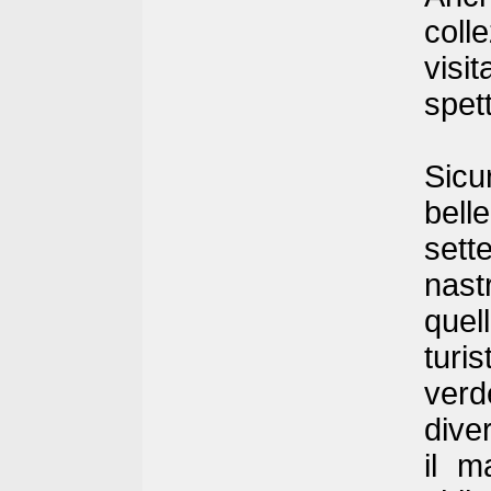
coll
visi
spett
Sicu
bell
sett
nast
quel
turis
verd
dive
il m