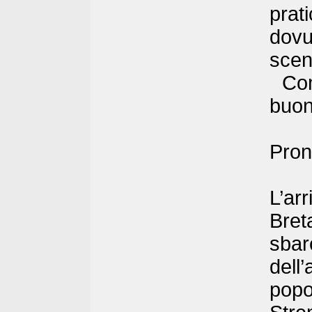
prat
dovu
sce
Comu
buon
Pron
L’ar
Bret
sba
dell
popo