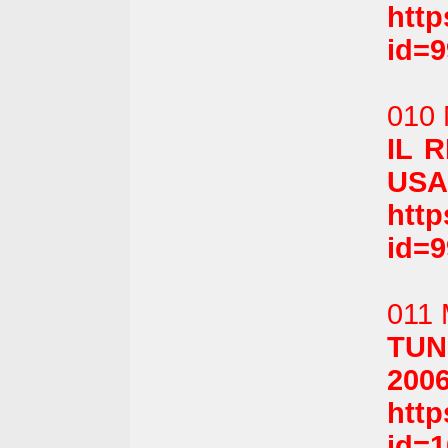
htt
id=
010 
IL 
USA,
htt
id=
011 
TUNI
2006
htt
id=