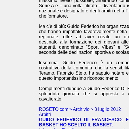
massimo livello possibile, arbitrando cent
Serie A e – una volta ritirato – diventando is
nazionale e designatore degli arbitri della F
che formatore.
Ma c’è di più: Guido Federico ha organizzato
che hanno impattato favorevolmente nella
regionale, oltre ad aver creato un ori
destinato alla formazione dei giovani atle
studenti, denominato “Sport Vibes” e “S
seconda delle declinazioni sportiva o scolas
Insomma: Guido Federico è un compon
costruttivo della comunità, che la sensibilit
Teramo, Fabrizio Stelo, ha saputo notare e
questo importantissimo riconoscimento.
Complimenti dunque a Guido Federico Di F
splendida giornata che si appresta a v
cavalierato.
ROSETO.com > Archivio > 3 luglio 2012
Arbitri
GUIDO FEDERICO DI FRANCESCO: 
BASKET HO SCELTO IL BASKET.