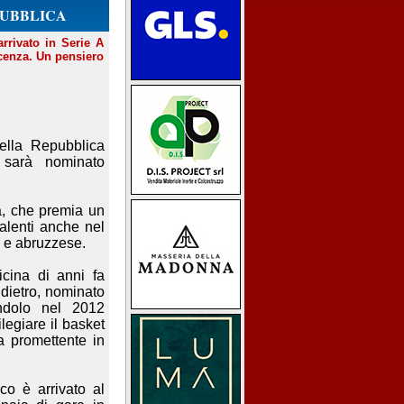
PUBBLICA
arrivato in Serie A
icenza. Un pensiero
ella Repubblica
 sarà nominato
za, che premia un
talenti anche nel
a e abruzzese.
cina di anni fa
ddietro, nominato
andolo nel 2012
ilegiare il basket
ra promettente in
co è arrivato al