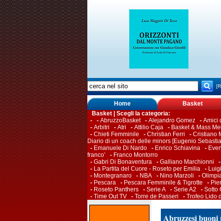
[R
Home
Basket
Basket | Scegli la categoria:
-
-
AbruzzoBasket
-
Alejandro Gomez
-
Amici
-
Arbitri
-
Atri
-
Attilio Caja
-
Basket & Mass Me
-
Chieti Femminile
-
Christian Ferri
-
Cristiano M
Diario di un coach delle minors [Eugenio Sebasti
-
Emanuele Di Nardo
-
Enrico Schiavina
-
Even
franco’
-
Franco Montorro
-
Gabri Di Bonaventura
-
Galliano Marchionni
-
La Partita del Cuore - Roseto per Emilia
-
Luig
-
Montegranaro
-
NBA
-
Nino Marzoli
-
Olimpi
-
Pescara
-
Pescara Femminile & Tigrotte
-
Pie
-
Roseto Panthers
-
Serie A
-
Serie A2
-
Sotto
-
Time Out TV
-
Torre de Passeri
-
Trofeo Lido 
Abruzzesi buoni 