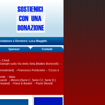
ondatore e Direttore: Luca Maggitti.
Sponsor
Contatti
-
Chieti
Dialoghi sulla Via della Seta [Matteo Boniciolli]
-
restricted]
-
Francesco Ponticiello – ‘Ciccio e
viste
-
Italia
vanili
-
Minors [Serie C, Serie C2, Serie D.]
 basket]
-
Pane & Basket
-
Paolo Moretti