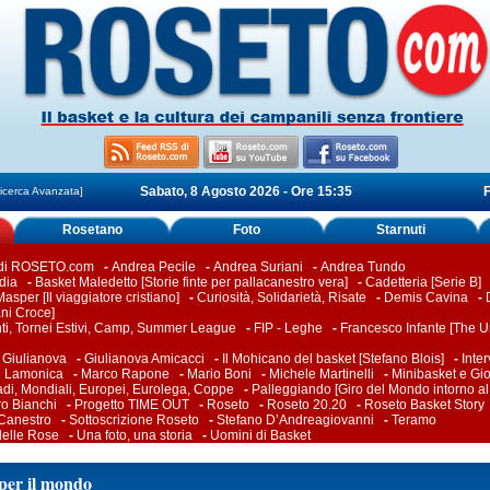
Sabato, 8 Agosto 2026 - Ore 15:35
F
icerca Avanzata]
Rosetano
Foto
Starnuti
 di ROSETO.com
-
Andrea Pecile
-
Andrea Suriani
-
Andrea Tundo
dia
-
Basket Maledetto [Storie finte per pallacanestro vera]
-
Cadetteria [Serie B]
asper [Il viaggiatore cristiano]
-
Curiosità, Solidarietà, Risate
-
Demis Cavina
-
ani Croce]
ti, Tornei Estivi, Camp, Summer League
-
FIP - Leghe
-
Francesco Infante [The Un
-
Giulianova
-
Giulianova Amicacci
-
Il Mohicano del basket [Stefano Blois]
-
Inter
i Lamonica
-
Marco Rapone
-
Mario Boni
-
Michele Martinelli
-
Minibasket e Gio
adi, Mondiali, Europei, Eurolega, Coppe
-
Palleggiando [Giro del Mondo intorno al
ro Bianchi
-
Progetto TIME OUT
-
Roseto
-
Roseto 20.20
-
Roseto Basket Story
 Canestro
-
Sottoscrizione Roseto
-
Stefano D’Andreagiovanni
-
Teramo
delle Rose
-
Una foto, una storia
-
Uomini di Basket
per il mondo