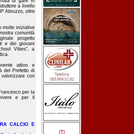
inaia di gare in
truttore a livello
IP Abruzzo, oltre
 molte iniziative
 nostra comunità
ginale progetto
ti e dei giovani
chool Vibes”, a
tica.
ente attivo e
à del Prefetto di
 valorizzare con
rancesco per la
ivere e per il
FRA CALCIO E