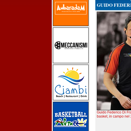
GUIDO FEDER
Guido Federico Di Fra
basket, in campo nel