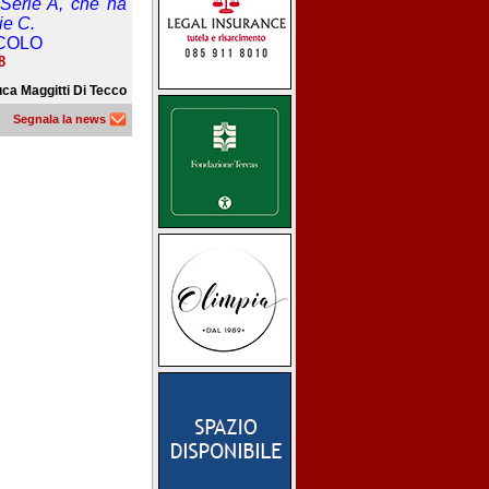
 Serie A, che ha
ie C.
ICOLO
8
ca Maggitti Di Tecco
Segnala la news