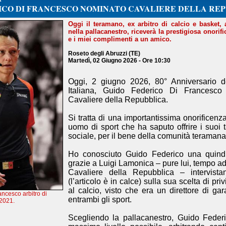
ICO DI FRANCESCO NOMINATO CAVALIERE DELLA RE
Oggi il teramano, ex arbitro di calcio e basket, 
nella pallacanestro, riceverà la prestigiosa onorif
e i miei complimenti a un amico.
Roseto degli Abruzzi (TE)
Martedì, 02 Giugno 2026 - Ore 10:30
Oggi, 2 giugno 2026, 80° Anniversario d
Italiana, Guido Federico Di Francesco
Cavaliere della Repubblica.
Si tratta di una importantissima onorificen
uomo di sport che ha saputo offrire i suoi 
sociale, per il bene della comunità teraman
Ho conosciuto Guido Federico una quindi
grazie a Luigi Lamonica – pure lui, tempo a
Cavaliere della Repubblica – intervist
(l’articolo è in calce) sulla sua scelta di priv
al calcio, visto che era un direttore di ga
ncesco arbitro di
entrambi gli sport.
 2021.
Scegliendo la pallacanestro, Guido Federi