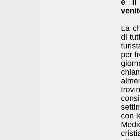
è il
venit
La ch
di tu
turis
per f
gior
chiam
alme
trovi
cons
setti
con l
Med
cris