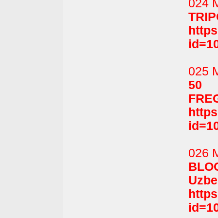
024 
TRIPO
http
id=1
025 
50 
FREG
http
id=1
026 
BLO
Uzbe
http
id=1