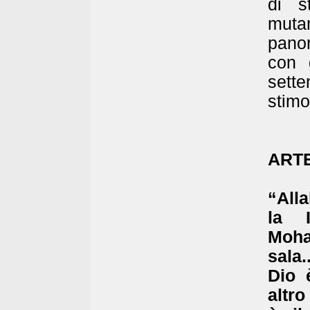
di s
mutam
pano
con g
sett
stimo
ART
“All
la 
Moha
sala.
Dio 
altr