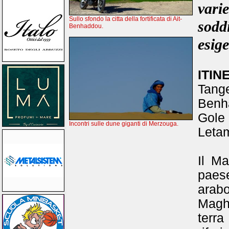
vari
Sullo sfondo la citta della fortificata di Ait-
sodd
Benhaddou.
esige
ITIN
Tange
Benh
Gole 
Incontri sulle dune giganti di Merzouga.
Leta
Il M
paese
arab
Maghr
terra