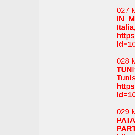
027 
IN M
Itali
http
id=1
028 
TUNI
Tunis
http
id=1
029 
PAT
PART