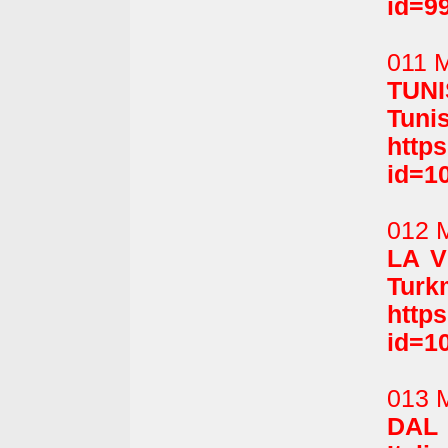
id=9
011 M
TUNI
Tunis
http
id=1
012 M
LA V
Turk
http
id=1
013 M
DAL