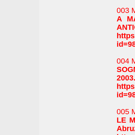
003 
A M
ANTI
http
id=9
004 
SOGN
2003
http
id=9
005 
LE M
Abru