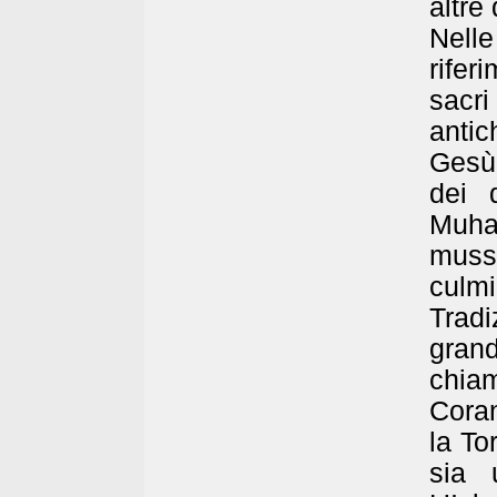
altre
Nell
rifer
sacr
anti
Gesù,
dei 
Muha
muss
culm
Trad
gran
chiam
Coran
la To
sia 