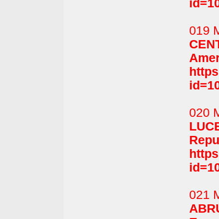
id=1
019 M
CEN
Amer
http
id=1
020 M
LUCE
Repu
http
id=1
021 M
ABR