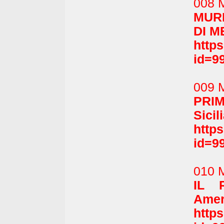
008 
MUR
DI M
http
id=9
009 M
PRIM
Sicil
http
id=9
010 M
IL 
Amer
http