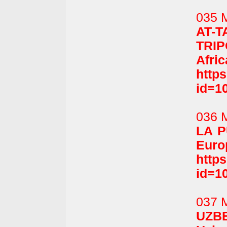
035 M
AT-
TRI
Afric
http
id=1
036 M
LA 
Europ
http
id=1
037 
UZB