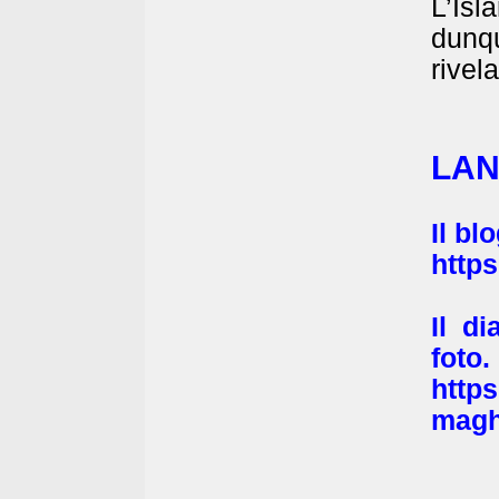
L’Is
dunqu
rivel
LAN
Il bl
https
Il d
foto.
https
magh