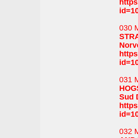
http
id=1
030 
STRA
Norv
http
id=1
031 M
HOGS
Sud 
http
id=1
032 M