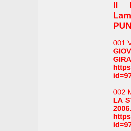
Il 
Lam
PUN
001 
GIO
GIRA
http
id=9
002 
LA 
2006
http
id=9