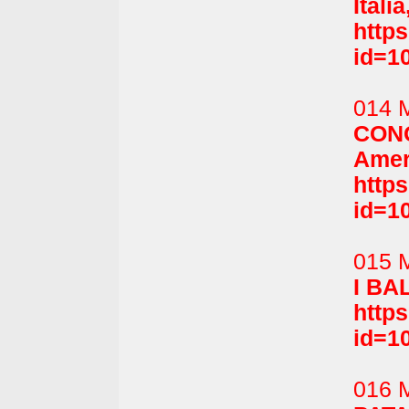
Itali
http
id=1
014 
CON
Amer
http
id=1
015 
I BA
http
id=1
016 