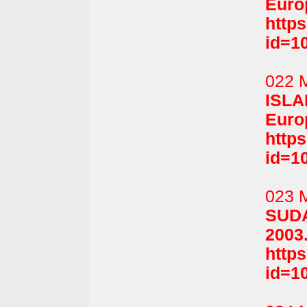
Europ
http
id=1
022 
ISL
Europ
http
id=1
023 
SUDA
2003
http
id=1