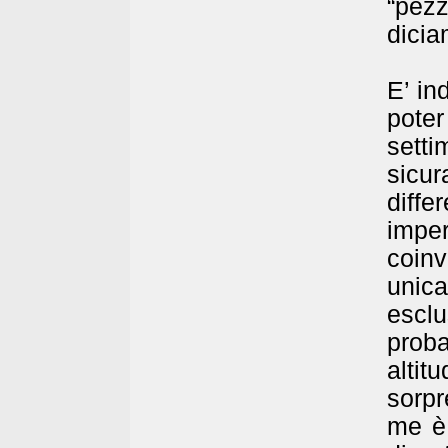
“pezz
dicia
E’ in
poter
sett
sicu
diffe
imper
coinv
unica
escl
prob
altit
sorpr
me è 