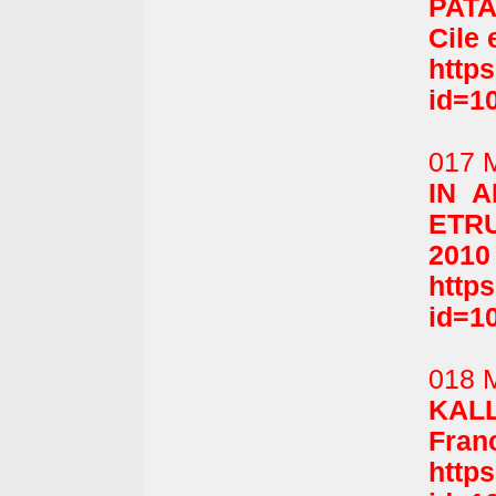
PAT
Cile 
http
id=1
017 
IN A
ETRU
2010
http
id=1
018 M
KALL
Franc
http