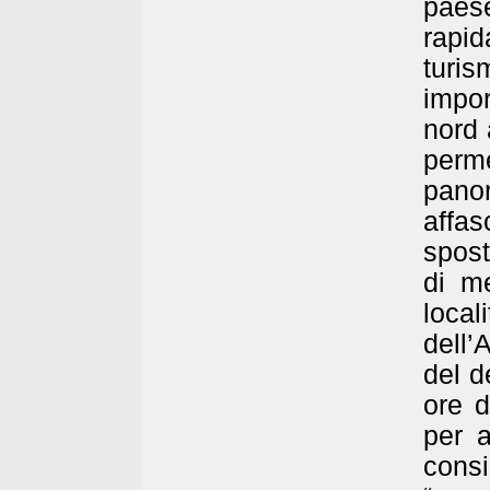
pae
rapi
turis
impo
nord 
perm
pano
affa
spost
di me
local
dell’
del d
ore d
per 
consi