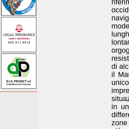
rifer
occid
navi
mode
lungh
lont
orgo
resis
di al
il M
unic
impre
situa
in un
diffe
zone 