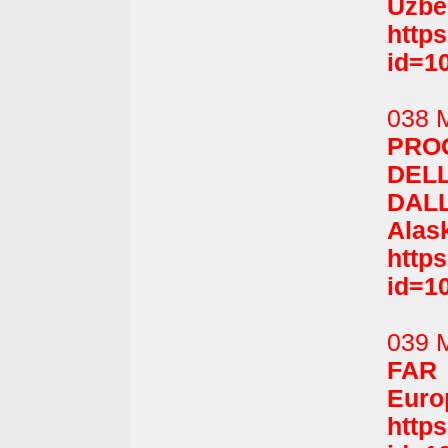
Uzbe
http
id=1
038 
PRO
DE
DALL
Alask
http
id=1
039 
FAR
Europ
http