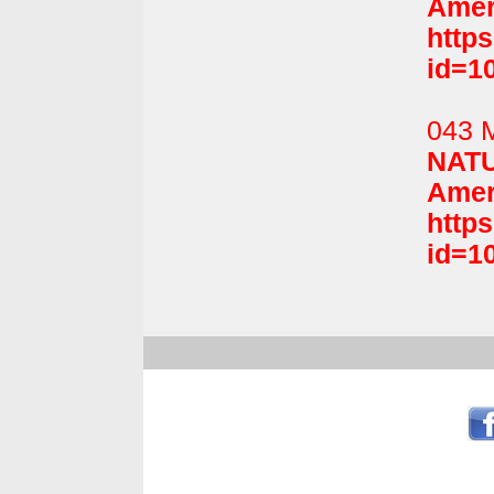
Amer
http
id=1
043 
NATU
Amer
http
id=1