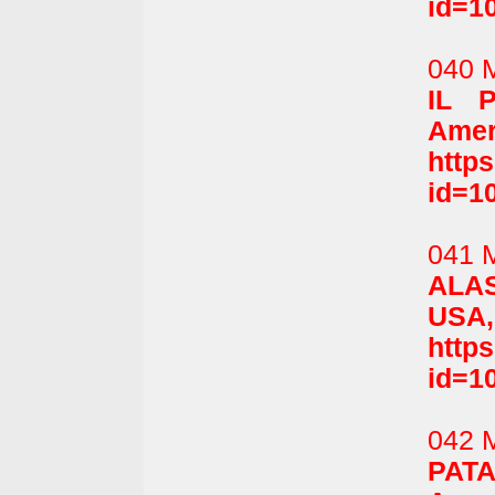
id=1
040 
IL 
Ameri
http
id=1
041 
ALA
USA,
http
id=1
042 
PAT