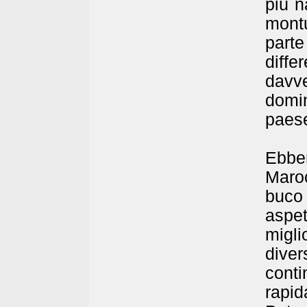
più n
mont
parte
diff
davve
domin
paes
Ebben
Maro
buco
aspe
migli
diver
cont
rapi