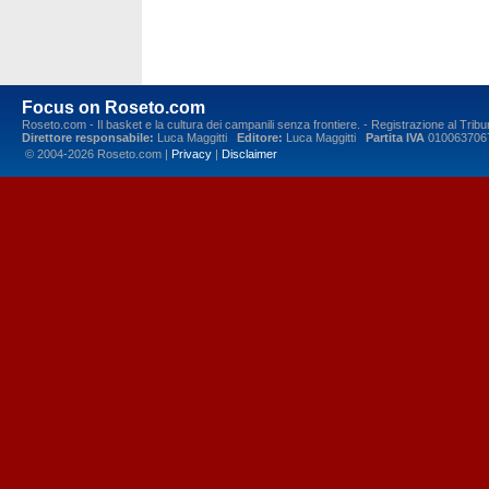
Focus on Roseto.com
Roseto.com - Il basket e la cultura dei campanili senza frontiere. - Registrazione al Tr
Direttore responsabile:
Luca Maggitti
Editore:
Luca Maggitti
Partita IVA
010063706
© 2004-2026 Roseto.com |
Privacy
|
Disclaimer