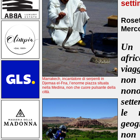
sett
Roset
Merco
Un m
afri
viag
non 
Marrakech, incantatore di serpenti in
Djemaa el-Fna, l’enorme piazza situata
non
nella Medina, non che cuore pulsante della
città.
sette
le m
geog
non 