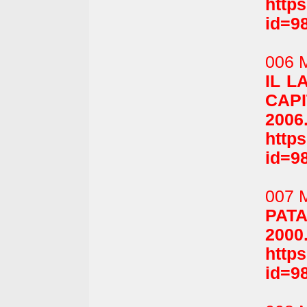
http
id=9
006 
IL L
CAPI
2006
http
id=9
007 
PATA
2000
http
id=9