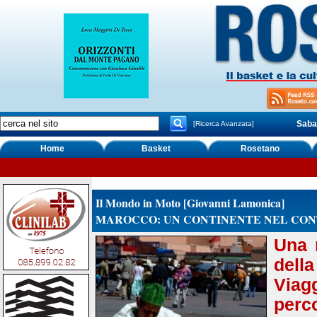
Saba
[Ricerca Avanzata]
Home
Basket
Rosetano
Il Mondo in Moto [Giovanni Lamonica]
MAROCCO: UN CONTINENTE NEL CON
Una r
dell
Viag
perc