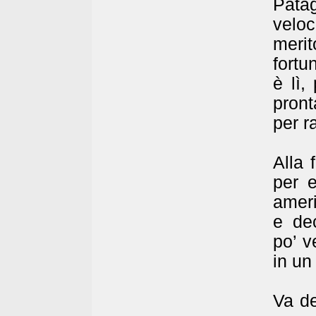
Pata
velo
meri
fortu
è lì,
pront
per r
Alla 
per 
ameri
e dec
po’ v
in un
Va de