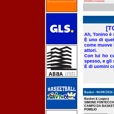
[Andrea Cusano]
[T
Ah, Tonino è s
È uno di que
come muove la
attori.
Con lui ho c
spesso, e gli
È di uomini c
Basket - 06/08/2026 
Basket & Legacy
SIMONE FONTECCHI
CAMPO DA BASKET 
POMILIO