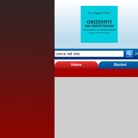
[R
Home
Basket