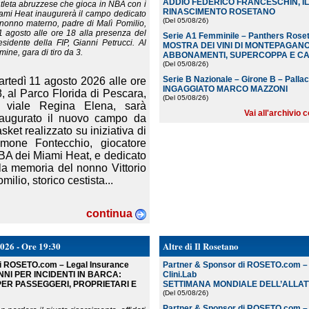
ADDIO FEDERICO FRANCESCHIN, IL
atleta abruzzese che gioca in NBA con i
RINASCIMENTO ROSETANO
ami Heat inaugurerà il campo dedicato
(Del 05/08/26
)
 nonno materno, padre di Malì Pomilio,
11 agosto alle ore 18 alla presenza del
Serie A1 Femminile – Panthers Rose
esidente della FIP, Gianni Petrucci. Al
MOSTRA DEI VINI DI MONTEPAGAN
mine, gara di tiro da 3.
ABBONAMENTI, SUPERCOPPA E C
(Del 05/08/26
)
Serie B Nazionale – Girone B – Palla
rtedì 11 agosto 2026 alle ore
INGAGGIATO MARCO MAZZONI
, al Parco Florida di Pescara,
(Del 05/08/26
)
n viale Regina Elena, sarà
Vai all'archivi
naugurato il nuovo campo da
sket realizzato su iniziativa di
imone Fontecchio, giocatore
A dei Miami Heat, e dedicato
la memoria del nonno Vittorio
milio, storico cestista...
continua
2026 - Ore 19:30
Altre di Il Rosetano
di ROSETO.com – Legal Insurance
Partner & Sponsor di ROSETO.com – L
NI PER INCIDENTI IN BARCA:
Clini.Lab
ER PASSEGGERI, PROPRIETARI E
SETTIMANA MONDIALE DELL’ALLA
(Del 05/08/26
)
Partner & Sponsor di ROSETO.com – 