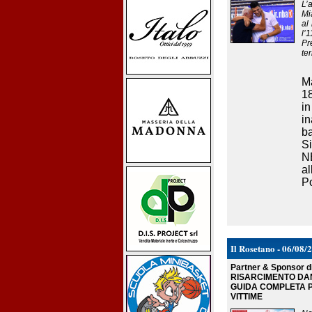
L’
Mi
al
l’
Pr
ter
Ma
18
i
i
ba
S
NB
al
Po
Il Rosetano - 06/08/
Partner & Sponsor 
RISARCIMENTO DAN
GUIDA COMPLETA P
VITTIME