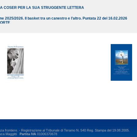
IA COSER PER LA SUA STRUGGENTE LETTERA
 2025/2026. Il basket tra un canestro e l’altro. Puntata 22 del 16.02.2026
OORTE
iulianova – Panthers Roseto – Pallacanestro Roseto – Roseto Basket 20.20 – 
IFICHE E PROSSIMI TURNI DELLE SQUADRE ABRUZZESI DALLA A ALLA DIVI
nza frontiere. - Registrazione al Tribunale di Teramo N. 540 Reg. Stampa del 19.08.2005.
ca Maggitti
Partita IVA
01006370678