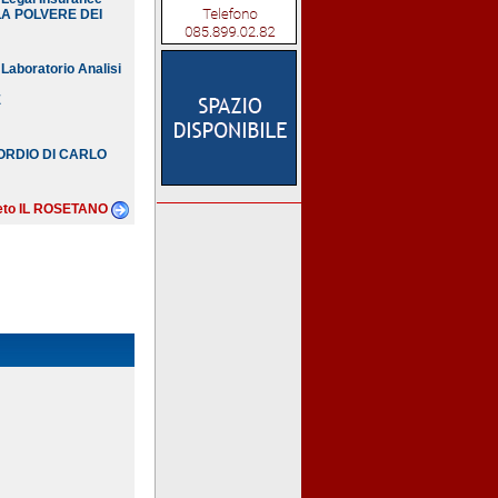
A POLVERE DEI
aboratorio Analisi
E
ORDIO DI CARLO
pleto IL ROSETANO