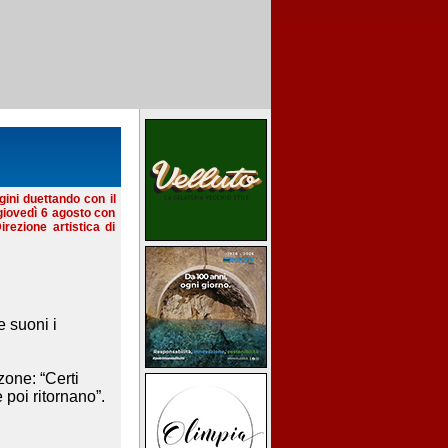
gini duettando con il
giovedì 6 agosto con
ezione artistica di
 suoni i
zone: “Certi
 poi ritornano”.