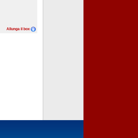
Allunga il box
FIP Abruzzo
SIONE