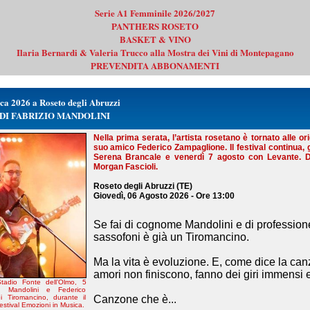
Serie A1 Femminile 2026/2027
PANTHERS ROSETO
BASKET & VINO
Ilaria Bernardi & Valeria Trucco alla Mostra dei Vini di Montepagano
PREVENDITA ABBONAMENTI
ca 2026 a Roseto degli Abruzzi
DI FABRIZIO MANDOLINI
Nella prima serata, l’artista rosetano è tornato alle ori
suo amico Federico Zampaglione. Il festival continua, 
Serena Brancale e venerdì 7 agosto con Levante. Dir
Morgan Fascioli.
Roseto degli Abruzzi (TE)
Giovedì, 06 Agosto 2026 - Ore 13:00
Se fai di cognome Mandolini e di professione
sassofoni è già un Tiromancino.
Ma la vita è evoluzione. E, come dice la can
amori non finiscono, fanno dei giri immensi e
Stadio Fonte dell’Olmo, 5
o Mandolini e Federico
Canzone che è...
i Tiromancino, durante il
estival Emozioni in Musica.