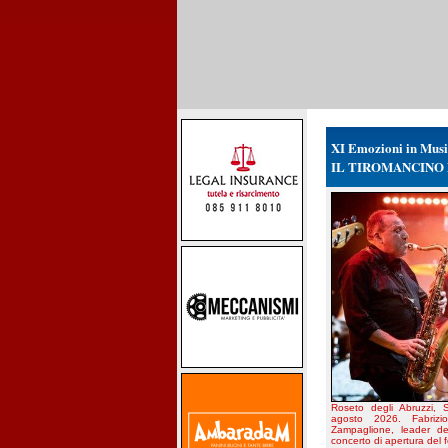
XI Emozioni in Musi
IL TIROMANCINO 
Roseto degli Abruzzi, 
agosto 2026. Fabrizi
Zampaglione, leader de
concerto di apertura del f