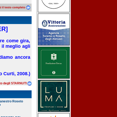
i il testo completo
ER]
re come gira,
il meglio agli
ediamo ancora
 Curti, 2008.)
eto degli STARNUTI
canestro Roseto
O