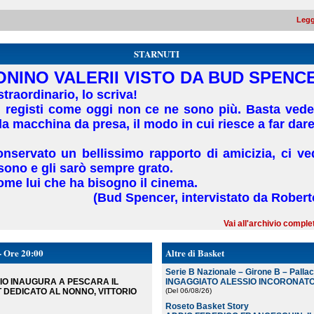
Legg
STARNUTI
ONINO VALERII VISTO DA BUD SPENC
traordinario, lo scriva!
i registi come oggi non ce ne sono più. Basta vede
 macchina da presa, il modo in cui riesce a far dare 
onservato un bellissimo rapporto di amicizia, ci v
 sono e gli sarò sempre grato.
ome lui che ha bisogno il cinema.
(Bud Spencer, intervistato da Roberto
Vai all'archivio compl
- Ore 20:00
Altre di Basket
Serie B Nazionale – Girone B – Palla
O INAUGURA A PESCARA IL
INGAGGIATO ALESSIO INCORONAT
DEDICATO AL NONNO, VITTORIO
(Del 06/08/26
)
Roseto Basket Story