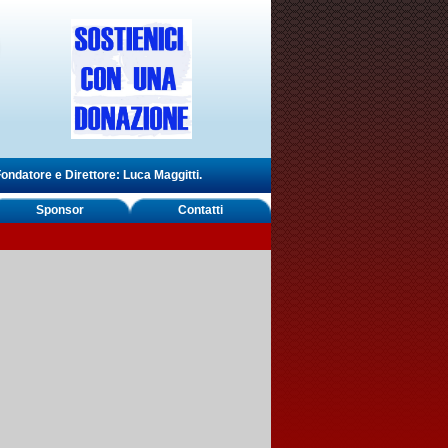
ondatore e Direttore: Luca Maggitti.
Sponsor
Contatti