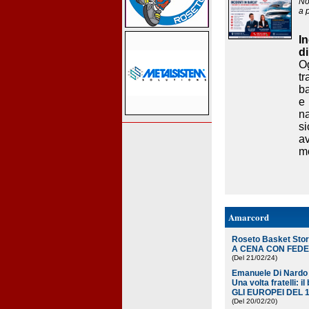
Non
a 
I
di
Og
t
ba
e 
n
s
a
mo
Amarcord
Roseto Basket Sto
A CENA CON FED
(Del 21/02/24
)
Emanuele Di Nardo
Una volta fratelli: i
GLI EUROPEI DEL 1
(Del 20/02/20
)