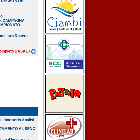
 REGISTA DEL
to
O, CAMPAGNA
AMPIONATO
canestro Roseto
o completo BASKET
aboratorio Analisi
TTAMENTO AL SENO
Legal Insurance