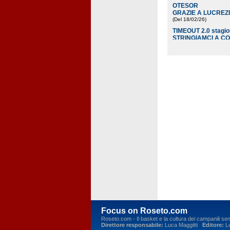
OTESOR
GRAZIE A LUCREZ
(Del 18/02/26
)
TIMEOUT 2.0 stagione
STRINGIAMCI A C
(Del 16/02/26
)
AbruzzoBasket
Amicacci Abruzzo G
RISULTATI, CLASS
REGIONALE 2
(Del 19/02/24
)
Focus on Roseto.com
Roseto.com - Il basket e la cultura dei campanili se
Direttore responsabile:
Luca Maggitti
Editore:
Lu