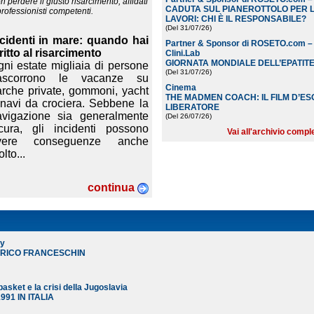
 perdere il giusto risarcimento, affidati
CADUTA SUL PIANEROTTOLO PER L
professionisti competenti.
LAVORI: CHI È IL RESPONSABILE?
(Del 31/07/26
)
ncidenti in mare: quando hai
Partner & Sponsor di ROSETO.com – L
ritto al risarcimento
Clini.Lab
GIORNATA MONDIALE DELL’EPATIT
ni estate migliaia di persone
(Del 31/07/26
)
rascorrono le vacanze su
Cinema
rche private, gommoni, yacht
THE MADMEN COACH: IL FILM D’ES
navi da crociera. Sebbene la
LIBERATORE
avigazione sia generalmente
(Del 26/07/26
)
icura, gli incidenti possono
Vai all'archivio com
vere conseguenze anche
lto...
continua
ry
ERICO FRANCESCHIN
l basket e la crisi della Jugoslavia
991 IN ITALIA